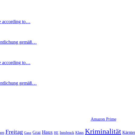
e according to…
entlichung gemäß…
e according to…
entlichung gemäß…
Amazon Prime
Kriminalität
Freitag
Haus
Graz
Kärnte
hen
Innsbruck
Klaus
Ganz
HE