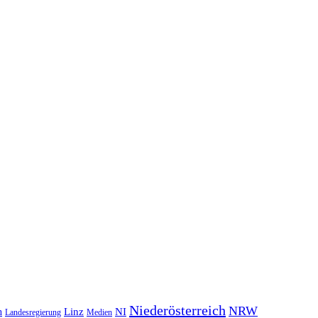
Niederösterreich
NRW
NI
n
Linz
Landesregierung
Medien