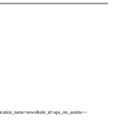
══════════════════════════════════
plication_name=news&site_id=apa_ots_austria~~