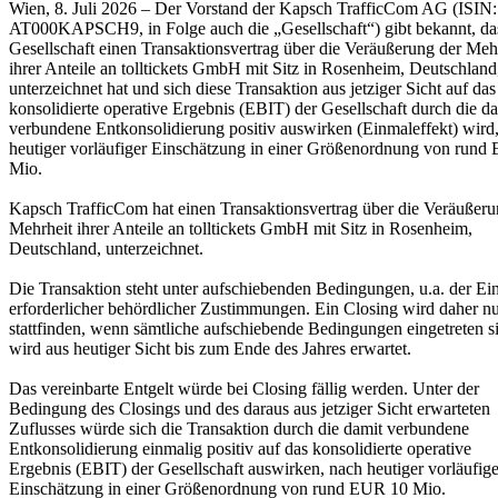
Wien, 8. Juli 2026 – Der Vorstand der Kapsch TrafficCom AG (ISIN:
AT000KAPSCH9, in Folge auch die „Gesellschaft“) gibt bekannt, da
Gesellschaft einen Transaktionsvertrag über die Veräußerung der Meh
ihrer Anteile an tolltickets GmbH mit Sitz in Rosenheim, Deutschland
unterzeichnet hat und sich diese Transaktion aus jetziger Sicht auf das
konsolidierte operative Ergebnis (EBIT) der Gesellschaft durch die d
verbundene Entkonsolidierung positiv auswirken (Einmaleffekt) wird
heutiger vorläufiger Einschätzung in einer Größenordnung von rund
Mio.
Kapsch TrafficCom hat einen Transaktionsvertrag über die Veräußeru
Mehrheit ihrer Anteile an tolltickets GmbH mit Sitz in Rosenheim,
Deutschland, unterzeichnet.
Die Transaktion steht unter aufschiebenden Bedingungen, u.a. der E
erforderlicher behördlicher Zustimmungen. Ein Closing wird daher n
stattfinden, wenn sämtliche aufschiebende Bedingungen eingetreten s
wird aus heutiger Sicht bis zum Ende des Jahres erwartet.
Das vereinbarte Entgelt würde bei Closing fällig werden. Unter der
Bedingung des Closings und des daraus aus jetziger Sicht erwarteten
Zuflusses würde sich die Transaktion durch die damit verbundene
Entkonsolidierung einmalig positiv auf das konsolidierte operative
Ergebnis (EBIT) der Gesellschaft auswirken, nach heutiger vorläufige
Einschätzung in einer Größenordnung von rund EUR 10 Mio.