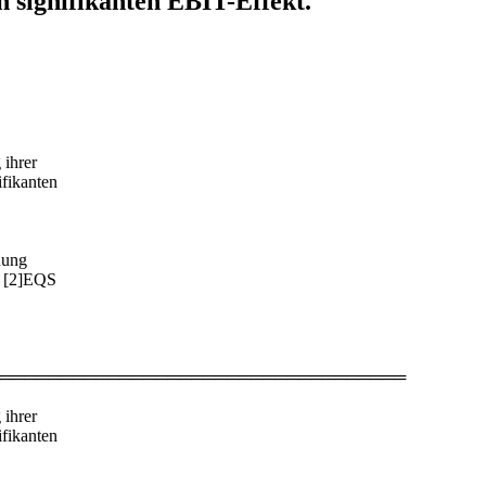
 signifikanten EBIT-Effekt.
 ihrer
fikanten
nung
r [2]EQS
══════════════════════════════════
 ihrer
fikanten