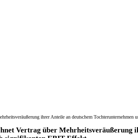
nd, Österreich und der ganzen Welt aus dem Bereich Wirtschaft, Politik
rheitsveräußerung ihrer Anteile an deutschem Tochterunternehmen und
net Vertrag über Mehrheitsveräußerung ih