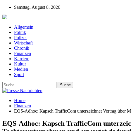
Samstag, August 8, 2026
Presse-Nachrichten - Nachrichten aus Deutschla
Allgemein
Politik
Polizei
Wirtschaft
Chronik
Finanzen
Karriere
Kultur
Medien
Sport
Home
Finanzen
EQS-Adhoc: Kapsch TrafficCom unterzeichnet Vertrag über Meh
EQS-Adhoc: Kapsch TrafficCom unterzeich