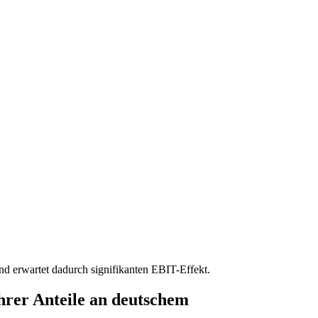
, Finanzen, Sport und Polizei - immer aktuell
 erwartet dadurch signifikanten EBIT-Effekt.
rer Anteile an deutschem