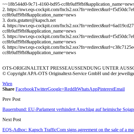
~~18b544d0-9c71-4160-bd95-cc8b9aff9fbf&application_name=new
2. https://nwr.eqs-cockpit.com/fncls2.ssx?fn=redirect&url=f5d50
cc8b9aff9fbf&application_name=news
3. doris.gstatter@kapsch.net
4. https://nwr.eqs-cockpit.com/fncls2.ssx?fn=redirect&url=6ad19
cc8b9aff9fbf&application_name=news
5. https://nwr.eqs-cockpit.com/fncls2.ssx?fn=redirect&url=f5d50
cc8b9aff9fbf&application_name=news
6. https://nwr.eqs-cockpit.com/fncls2.ssx?fn=redirect&url=c38c7
cc8b9aff9fbf&application_name=news
OTS-ORIGINALTEXT PRESSEAUSSENDUNG UNTER AUSSCH
© Copyright APA-OTS Originaltext-Service GmbH und der jeweilig
Wien
Share
Facebook
Twitter
Google+
ReddIt
WhatsApp
Pinterest
Email
Prev Post
Bauernbund: EU-Parlament verhindert Anschlag auf heimische Sojap
Next Post
EQS-Adhoc: Kapsch TrafficCom signs agreement on the sale of a major