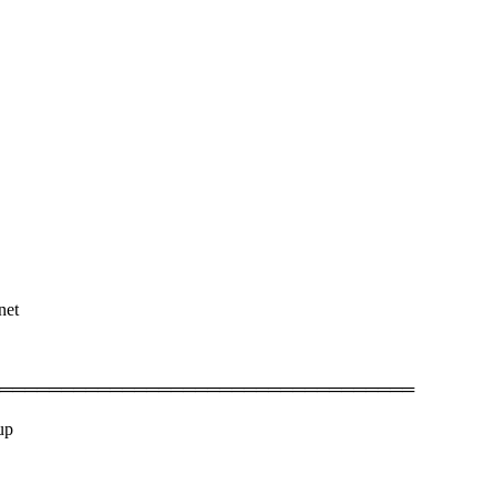
net
══════════════════════════════════
up