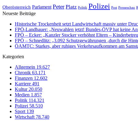
Polizei
Peter
Platz
Oberösterreich
Parlament
Politik
Presseschau
Post
R
Neueste Beiträge
Historische Trockenheit setzt Landwirtschaft massiv unter Dru
FPÖ-Landbauer: „Neuwahlen jetzt! Bundes-ÖVP hat keine Ant
FPÖ – Ecker: „Kanzler Stocker verhöhnt Eltern – Kinderbetreu
FPÖ – Schnedlitz: „3.092 Schutzgewährungen ‚durch die Hinte
ÖAMTC: Starkes, aber ruhiges Verkehrsaufkommen am Samst
Kategorien
Allgemein
19.627
Chronik
63.171
Finanzen
12.602
Karriere
491
Kultur
20.050
Medien
1.857
Politik
114.321
Polizei
58.510
Sport
139
Wirtschaft
78.740