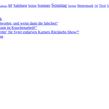
Sonntag
Sommer
Salzburg
RP
Seiten
Steiermark
Tirol
V
Sorgen
TH
athaus
ck
worten, und wenn dann die falschen“
ung ist Knochenarbeit!“
rtür‘ für Syrer entlarven Karners Rückkehr-Show!“
ag