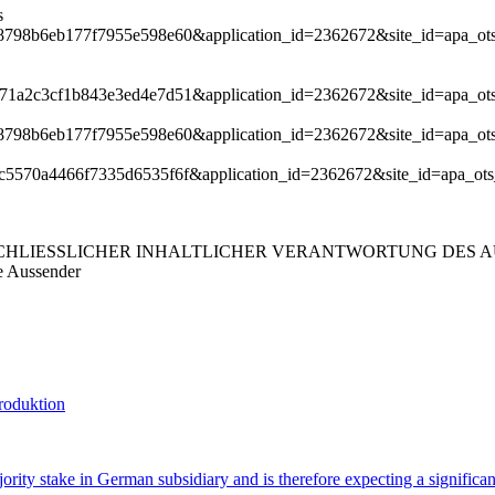
s
dc7e8798b6eb177f7955e598e60&application_id=2362672&site_id=apa_o
cd2771a2c3cf1b843e3ed4e7d51&application_id=2362672&site_id=apa_o
dc7e8798b6eb177f7955e598e60&application_id=2362672&site_id=apa_o
125ec5570a4466f7335d6535f6f&application_id=2362672&site_id=apa_o
LIESSLICHER INHALTLICHER VERANTWORTUNG DES AUS
e Aussender
roduktion
ity stake in German subsidiary and is therefore expecting a significa