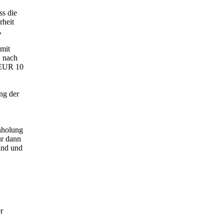
ss die
rheit
,
amit
, nach
 EUR 10
ng der
inholung
ur dann
ind und
r