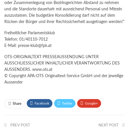
oder Zusammenlegung von Bezirksgerichten Abstand zu nehmen
und die Standorte dauerhaft mit ausreichend Personal und Mitteln
auszustatten. Die budgetäre Konsolidierung darf nicht auf dem
Rücken der Bürger und ihrer Rechtssicherheit ausgetragen werden!“
Freiheitlicher Parlamentsklub
Telefon: 01/40110-7012
E-Mail: presse-klub@fpk.at
OTS-ORIGINALTEXT PRESSEAUSSENDUNG UNTER
AUSSCHLIESSLICHER INHALTLICHER VERANTWORTUNG DES
AUSSENDERS. www.ots.at
© Copyright APA-OTS Originaltext-Service GmbH und der jeweilige
Aussender
Facebook
Twitter
Google+
Share
ReddIt
WhatsApp
Pinterest
PREV POST
Email
NEXT POST