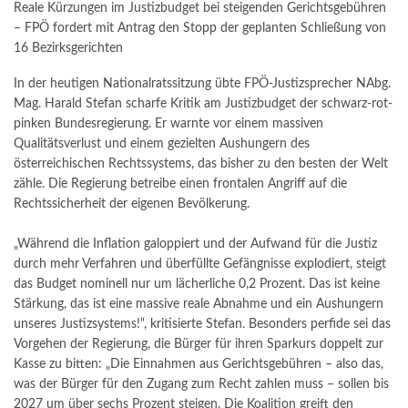
Reale Kürzungen im Justizbudget bei steigenden Gerichtsgebühren
– FPÖ fordert mit Antrag den Stopp der geplanten Schließung von
16 Bezirksgerichten
In der heutigen Nationalratssitzung übte FPÖ-Justizsprecher NAbg.
Mag. Harald Stefan scharfe Kritik am Justizbudget der schwarz-rot-
pinken Bundesregierung. Er warnte vor einem massiven
Qualitätsverlust und einem gezielten Aushungern des
österreichischen Rechtssystems, das bisher zu den besten der Welt
zähle. Die Regierung betreibe einen frontalen Angriff auf die
Rechtssicherheit der eigenen Bevölkerung.
„Während die Inflation galoppiert und der Aufwand für die Justiz
durch mehr Verfahren und überfüllte Gefängnisse explodiert, steigt
das Budget nominell nur um lächerliche 0,2 Prozent. Das ist keine
Stärkung, das ist eine massive reale Abnahme und ein Aushungern
unseres Justizsystems!“, kritisierte Stefan. Besonders perfide sei das
Vorgehen der Regierung, die Bürger für ihren Sparkurs doppelt zur
Kasse zu bitten: „Die Einnahmen aus Gerichtsgebühren – also das,
was der Bürger für den Zugang zum Recht zahlen muss – sollen bis
2027 um über sechs Prozent steigen. Die Koalition greift den