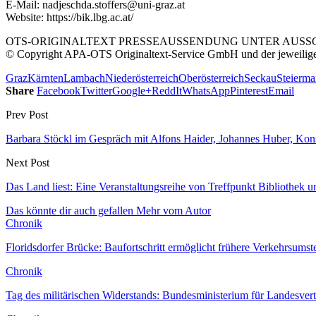
E-Mail: nadjeschda.stoffers@uni-graz.at
Website: https://bik.lbg.ac.at/
OTS-ORIGINALTEXT PRESSEAUSSENDUNG UNTER AUSSCH
© Copyright APA-OTS Originaltext-Service GmbH und der jeweilig
Graz
Kärnten
Lambach
Niederösterreich
Oberösterreich
Seckau
Steierma
Share
Facebook
Twitter
Google+
ReddIt
WhatsApp
Pinterest
Email
Prev Post
Barbara Stöckl im Gespräch mit Alfons Haider, Johannes Huber, Kons
Next Post
Das Land liest: Eine Veranstaltungsreihe von Treffpunkt Bibliothek 
Das könnte dir auch gefallen
Mehr vom Autor
Chronik
Floridsdorfer Brücke: Baufortschritt ermöglicht frühere Verkehrsumst
Chronik
Tag des militärischen Widerstands: Bundesministerium für Landesver