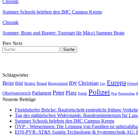
Chronik
Summer Schools beleben den IMC Campus Krems
Chronik
Sommer, Beats und Burger: Tourstart für Mäcci Summer Beats
Prev
Next
Schlagwörter
Europa
Christian
Beim
BW
Bild
Boden
Brand
Burgenland
Fernse
City
Polizei
Peter
Platz
Oberösterreich
Parlament
Politik
Presseschau
Post
R
Neueste Beiträge
Floridsdorfer Brücke: Baufortschritt ermöglicht frühere Verkeh
Tag des militärischen Widerstands: Bundesministerium für Lan
Summer Schools beleben den IMC Campus Krems
ÖVP – Wienerinnen: Die Leistung von Familien ist unbezahlbar 
EQS-PVR: AT&S Austria Technologie & Systemtechnik AG: Relea