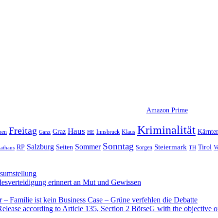
Amazon Prime
Kriminalität
Freitag
Haus
Graz
Kärnte
hen
Innsbruck
Klaus
Ganz
HE
Sonntag
Sommer
Salzburg
RP
Seiten
Steiermark
Tirol
V
Sorgen
TH
athaus
rsumstellung
desverteidigung erinnert an Mut und Gewissen
– Familie ist kein Business Case – Grüne verfehlen die Debatte
se according to Article 135, Section 2 BörseG with the objective of