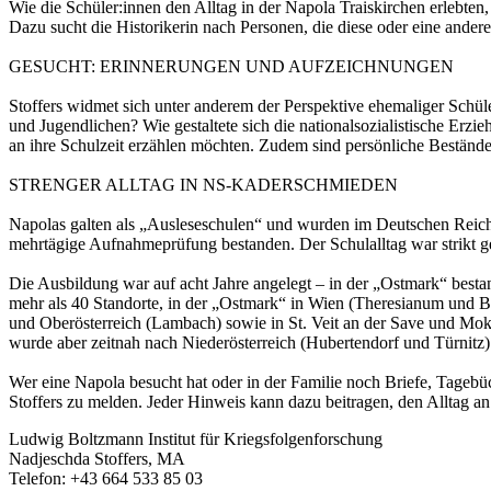
Wie die Schüler:innen den Alltag in der Napola Traiskirchen erlebten
Dazu sucht die Historikerin nach Personen, die diese oder eine ande
GESUCHT: ERINNERUNGEN UND AUFZEICHNUNGEN
Stoffers widmet sich unter anderem der Perspektive ehemaliger Schül
und Jugendlichen? Wie gestaltete sich die nationalsozialistische Erzi
an ihre Schulzeit erzählen möchten. Zudem sind persönliche Bestände
STRENGER ALLTAG IN NS-KADERSCHMIEDEN
Napolas galten als „Ausleseschulen“ und wurden im Deutschen Reich 
mehrtägige Aufnahmeprüfung bestanden. Der Schulalltag war strikt ge
Die Ausbildung war auf acht Jahre angelegt – in der „Ostmark“ besta
mehr als 40 Standorte, in der „Ostmark“ in Wien (Theresianum und Br
und Oberösterreich (Lambach) sowie in St. Veit an der Save und Mokr
wurde aber zeitnah nach Niederösterreich (Hubertendorf und Türnitz) 
Wer eine Napola besucht hat oder in der Familie noch Briefe, Tagebüc
Stoffers zu melden. Jeder Hinweis kann dazu beitragen, den Alltag an
Ludwig Boltzmann Institut für Kriegsfolgenforschung
Nadjeschda Stoffers, MA
Telefon: +43 664 533 85 03