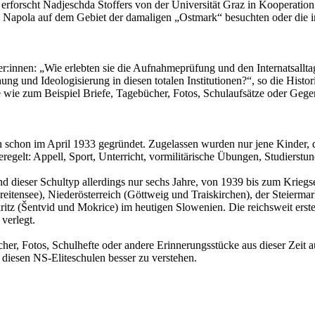
, erforscht Nadjeschda Stoffers von der Universität Graz in Kooperati
re Napola auf dem Gebiet der damaligen „Ostmark“ besuchten oder die i
er:innen: „Wie erlebten sie die Aufnahmeprüfung und den Internatsallt
ehung und Ideologisierung in diesen totalen Institutionen?“, so die His
 wie zum Beispiel Briefe, Tagebücher, Fotos, Schulaufsätze oder Gegen
schon im April 1933 gegründet. Zugelassen wurden nur jene Kinder, di
regelt: Appell, Sport, Unterricht, vormilitärische Übungen, Studierstu
nd dieser Schultyp allerdings nur sechs Jahre, von 1939 bis zum Krie
eitensee), Niederösterreich (Göttweig und Traiskirchen), der Steierma
itz (Šentvid und Mokrice) im heutigen Slowenien. Die reichsweit erst
verlegt.
her, Fotos, Schulhefte oder andere Erinnerungsstücke aus dieser Zeit 
 diesen NS-Eliteschulen besser zu verstehen.