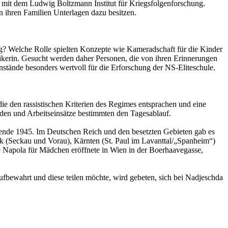
on mit dem Ludwig Boltzmann Institut für Kriegsfolgenforschung.
n ihren Familien Unterlagen dazu besitzen.
ag? Welche Rolle spielten Konzepte wie Kameradschaft für die Kinder
torikerin. Gesucht werden daher Personen, die von ihren Erinnerungen
stände besonders wertvoll für die Erforschung der NS-Eliteschule.
e den rassistischen Kriterien des Regimes entsprachen und eine
nden und Arbeitseinsätze bestimmten den Tagesablauf.
gsende 1945. Im Deutschen Reich und den besetzten Gebieten gab es
rk (Seckau und Vorau), Kärnten (St. Paul im Lavanttal/„Spanheim“)
e Napola für Mädchen eröffnete in Wien in der Boerhaavegasse,
aufbewahrt und diese teilen möchte, wird gebeten, sich bei Nadjeschda