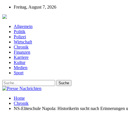
Freitag, August 7, 2026
Presse-Nachrichten - Nachrichten aus Deutschla
Allgemein
Politik
Polizei
Wirtschaft
Chronik
Finanzen
Karriere
Kultur
Medien
Sport
Home
Chronik
NS-Eliteschule Napola: Historikerin sucht nach Erinnerungen 