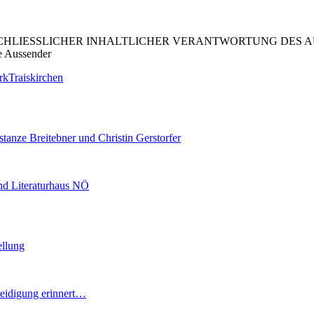
LIESSLICHER INHALTLICHER VERANTWORTUNG DES AUS
e Aussender
rk
Traiskirchen
tanze Breitebner und Christin Gerstorfer
und Literaturhaus NÖ
ellung
teidigung erinnert…