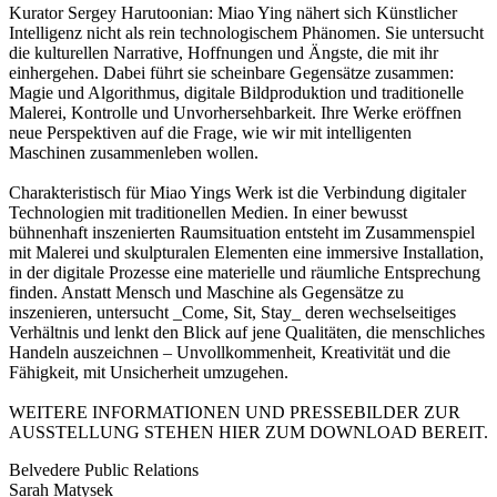
Kurator Sergey Harutoonian: Miao Ying nähert sich Künstlicher
Intelligenz nicht als rein technologischem Phänomen. Sie untersucht
die kulturellen Narrative, Hoffnungen und Ängste, die mit ihr
einhergehen. Dabei führt sie scheinbare Gegensätze zusammen:
Magie und Algorithmus, digitale Bildproduktion und traditionelle
Malerei, Kontrolle und Unvorhersehbarkeit. Ihre Werke eröffnen
neue Perspektiven auf die Frage, wie wir mit intelligenten
Maschinen zusammenleben wollen.
Charakteristisch für Miao Yings Werk ist die Verbindung digitaler
Technologien mit traditionellen Medien. In einer bewusst
bühnenhaft inszenierten Raumsituation entsteht im Zusammenspiel
mit Malerei und skulpturalen Elementen eine immersive Installation,
in der digitale Prozesse eine materielle und räumliche Entsprechung
finden. Anstatt Mensch und Maschine als Gegensätze zu
inszenieren, untersucht _Come, Sit, Stay_ deren wechselseitiges
Verhältnis und lenkt den Blick auf jene Qualitäten, die menschliches
Handeln auszeichnen – Unvollkommenheit, Kreativität und die
Fähigkeit, mit Unsicherheit umzugehen.
WEITERE INFORMATIONEN UND PRESSEBILDER ZUR
AUSSTELLUNG STEHEN HIER ZUM DOWNLOAD BEREIT.
Belvedere Public Relations
Sarah Matysek