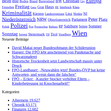
Europa
Christian
Beim
BW
Bild
Boden
Brand
Burgenland
City
Freitag
Haus
Graz
Fernsehen
Innsbruck
Klaus
Ganz
HE
Kriminalität
NI
Kärnten
Linz
Landesregierung
Medien
Niederösterreich
Peter
NRW
Platz
Oberösterreich
Parlament
Polizei
Sommer
Salzburg
RP
Seiten
Politik
Presseschau
Post
Rathaus
Wien
Sonntag
Steiermark
Tirol
Vorarlberg
Sorgen
TH
Neueste Beiträge
David Makai neuer Bundesobmann der Schülerunion
Hanger: Die FPÖ lebt anscheinend von Panikmache und
Schwarzmalerei
Historische Trockenheit setzt Landwirtschaft massiv unter
Druck
FPÖ-Landbauer: „Neuwahlen jetzt! Bundes-ÖVP hat keine
Antworten, und wenn dann die falschen“
FPÖ – Ecker: „Kanzler Stocker verhöhnt Eltern –
Kinderbetreuung ist Knochenarbeit!“
Kategorien
Allgemein
19.627
Chronik
63.171
Finanzen
12.602