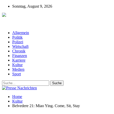
Sonntag, August 9, 2026
Presse-Nachrichten - Nachrichten aus
Deutschland, Österreich und der ganzen Welt aus dem Bereich
Wirtschaft, Politik, Finanzen, Sport und Polizei - immer aktuell
Allgemein
Politik
Polizei
Wirtschaft
Chronik
Finanzen
Karriere
Kultur
Medien
Sport
Home
Kultur
Belvedere 21: Miao Ying. Come, Sit, Stay