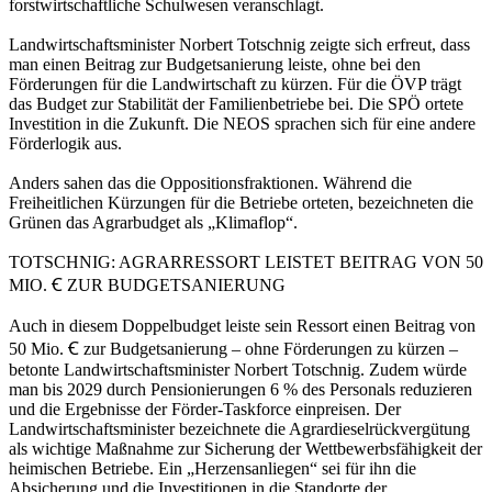
forstwirtschaftliche Schulwesen veranschlagt.
Landwirtschaftsminister Norbert Totschnig zeigte sich erfreut, dass
man einen Beitrag zur Budgetsanierung leiste, ohne bei den
Förderungen für die Landwirtschaft zu kürzen. Für die ÖVP trägt
das Budget zur Stabilität der Familienbetriebe bei. Die SPÖ ortete
Investition in die Zukunft. Die NEOS sprachen sich für eine andere
Förderlogik aus.
Anders sahen das die Oppositionsfraktionen. Während die
Freiheitlichen Kürzungen für die Betriebe orteten, bezeichneten die
Grünen das Agrarbudget als „Klimaflop“.
TOTSCHNIG: AGRARRESSORT LEISTET BEITRAG VON 50
MIO. Ꞓ ZUR BUDGETSANIERUNG
Auch in diesem Doppelbudget leiste sein Ressort einen Beitrag von
50 Mio. Ꞓ zur Budgetsanierung – ohne Förderungen zu kürzen –
betonte Landwirtschaftsminister Norbert Totschnig. Zudem würde
man bis 2029 durch Pensionierungen 6 % des Personals reduzieren
und die Ergebnisse der Förder-Taskforce einpreisen. Der
Landwirtschaftsminister bezeichnete die Agrardieselrückvergütung
als wichtige Maßnahme zur Sicherung der Wettbewerbsfähigkeit der
heimischen Betriebe. Ein „Herzensanliegen“ sei für ihn die
Absicherung und die Investitionen in die Standorte der