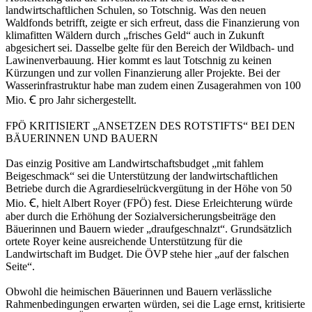
landwirtschaftlichen Schulen, so Totschnig. Was den neuen
Waldfonds betrifft, zeigte er sich erfreut, dass die Finanzierung von
klimafitten Wäldern durch „frisches Geld“ auch in Zukunft
abgesichert sei. Dasselbe gelte für den Bereich der Wildbach- und
Lawinenverbauung. Hier kommt es laut Totschnig zu keinen
Kürzungen und zur vollen Finanzierung aller Projekte. Bei der
Wasserinfrastruktur habe man zudem einen Zusagerahmen von 100
Mio. Ꞓ pro Jahr sichergestellt.
FPÖ KRITISIERT „ANSETZEN DES ROTSTIFTS“ BEI DEN
BÄUERINNEN UND BAUERN
Das einzig Positive am Landwirtschaftsbudget „mit fahlem
Beigeschmack“ sei die Unterstützung der landwirtschaftlichen
Betriebe durch die Agrardieselrückvergütung in der Höhe von 50
Mio. Ꞓ, hielt Albert Royer (FPÖ) fest. Diese Erleichterung würde
aber durch die Erhöhung der Sozialversicherungsbeiträge den
Bäuerinnen und Bauern wieder „draufgeschnalzt“. Grundsätzlich
ortete Royer keine ausreichende Unterstützung für die
Landwirtschaft im Budget. Die ÖVP stehe hier „auf der falschen
Seite“.
Obwohl die heimischen Bäuerinnen und Bauern verlässliche
Rahmenbedingungen erwarten würden, sei die Lage ernst, kritisierte