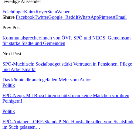
jeweilige Aussender
Feichtinger
Kainz
Royer
Stein
Weber
Share
Facebook
Twitter
Google+
ReddIt
WhatsApp
Pinterest
Email
Prev Post
Kommunalsprecher:innen von ÖVP, SPÖ und NEOS: Gemeinsam
für starke Städte und Gemeinden
Next Post
SPÖ-Muchitsch: Sozialbudget stärkt Vertrauen in Pensionen, Pflege
und Arbeitsmarkt
Das könnte dir auch gefallen
Mehr vom Autor
Politik
FPÖ-Nepp: Mit Broschüren schützt man keine Mädchen vor ihren
Peinigern!
Politik
FPÖ-Antauer: „ORF-Skandal! Nö. Haushalte sollen vom Staatsfunk
im Stich gelassen…