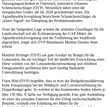
Versorgungssicherheit in Österreich, unterstrich Johannes
Schmuckenschlager (ÖVP). Wesentlich dabei seien die
europäischen Gelder, die bis 2028 gewährleistet seien. Die
Agrardieselrückvergütung bezeichnete Schmuckenschlager als
„klares Signal“ zur Dämpfung der Produktionskosten.
Trotz der budgetären Lage würden die zentralen Grundlagen für die
Landwirtschaft wie die Kofinanzierung der GAP-Mittel, die
Agrardieselrückvergütung und die Fortführung des Waldfonds
abgesichert, zeigte sich ÖVP-Mandatarin Martina Diesner-Wais
erfreut.
Manfred Hofinger (ÖVP) sah gute Ansätze im Budget für die
Gemeinden, die ein wichtiger Teil der ländlichen Entwicklung seien.
Diese würden von der Lohnnebenkostensenkung und erhöhten
Ertragsanteilen profitieren aber auch künftig finanzielle
Unterstützung benötigen.
Franz Hörl (ÖVP) begrüßte, dass es trotz der Budgetkonsolidierung
keine Einsparungen bei der Wildbach- und Lawinenverbauung im
Doppelbudget gebe. So würden in den kommenden beiden Jahren je
über 150 Mio. Ꞓ dafür zur Verfügung gestellt. Eine gute Ausbildung
sei einer der zentralen Faktoren für den Erfolg landwirtschaftlicher
Betriebe, weshalb eine Erhöhung der Mittel für die