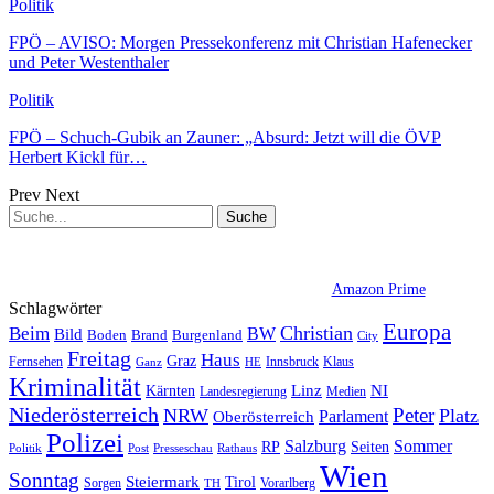
Politik
FPÖ – AVISO: Morgen Pressekonferenz mit Christian Hafenecker
und Peter Westenthaler
Politik
FPÖ – Schuch-Gubik an Zauner: „Absurd: Jetzt will die ÖVP
Herbert Kickl für…
Prev
Next
Amazon Prime
Schlagwörter
Europa
Christian
Beim
BW
Bild
Boden
Brand
Burgenland
City
Freitag
Haus
Graz
Fernsehen
Innsbruck
Klaus
Ganz
HE
Kriminalität
NI
Kärnten
Linz
Landesregierung
Medien
Niederösterreich
Peter
NRW
Platz
Oberösterreich
Parlament
Polizei
Sommer
Salzburg
RP
Seiten
Politik
Presseschau
Post
Rathaus
Wien
Sonntag
Steiermark
Tirol
Vorarlberg
Sorgen
TH