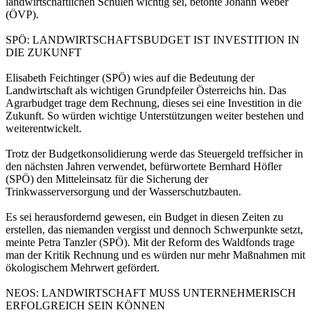
landwirtschaftlichen Schulen wichtig sei, betonte Johann Weber
(ÖVP).
SPÖ: LANDWIRTSCHAFTSBUDGET IST INVESTITION IN
DIE ZUKUNFT
Elisabeth Feichtinger (SPÖ) wies auf die Bedeutung der
Landwirtschaft als wichtigen Grundpfeiler Österreichs hin. Das
Agrarbudget trage dem Rechnung, dieses sei eine Investition in die
Zukunft. So würden wichtige Unterstützungen weiter bestehen und
weiterentwickelt.
Trotz der Budgetkonsolidierung werde das Steuergeld treffsicher in
den nächsten Jahren verwendet, befürwortete Bernhard Höfler
(SPÖ) den Mitteleinsatz für die Sicherung der
Trinkwasserversorgung und der Wasserschutzbauten.
Es sei herausfordernd gewesen, ein Budget in diesen Zeiten zu
erstellen, das niemanden vergisst und dennoch Schwerpunkte setzt,
meinte Petra Tanzler (SPÖ). Mit der Reform des Waldfonds trage
man der Kritik Rechnung und es würden nur mehr Maßnahmen mit
ökologischem Mehrwert gefördert.
NEOS: LANDWIRTSCHAFT MUSS UNTERNEHMERISCH
ERFOLGREICH SEIN KÖNNEN