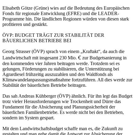
Elisabeth Götze (Grüne) wies auf die Bedeutung des Europäischen
Fonds für regionale Entwicklung (EFRE) und die LEADER-
Programme hin. Die ländlichen Regionen würden von diesen stark
profitieren und gestärkt.
ÖVP: BUDGET TRÄGT ZUR STABILITÄT DER
BÄUERLICHEN BETRIEBE BEI
Georg Strasser (ÖVP) sprach von einem „Kraftakt“, da auch die
Landwirtschaft mit insgesamt 230 Mio. Ꞓ zur Budgetsanierung in
den kommenden vier Jahren beitragen werde. Trotzdem sei es
gelungen, Förderungen zu stabilisieren, die Unterstützung bei
Agrardiesel frühzeitig auszuzahlen und den Waldfonds als
Klimawandelanpassungsmaßnahme fortzuführen. All dies werde zur
Stabilität der bäuerlichen Betriebe beitragen.
Das sah Andreas Kühberger (ÖVP) ähnlich. Für ihn legt das Budget
trotz vieler Herausforderungen wie Trockenheit und Dürre das
Fundament für die Absicherung und Planungssicherheit der
bäuerlichen Familienbetriebe. Es werde nicht bei den Betrieben,
sondern im System gespart.
Mit dem Landwirtschaftsbudget schaffe man es, die Zukunft zu
gestalten und man gebe damit die Antwort zur Absicherung der