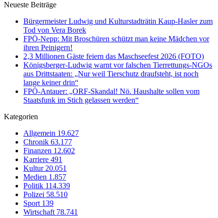
Neueste Beiträge
Bürgermeister Ludwig und Kulturstadträtin Kaup-Hasler zum
Tod von Vera Borek
FPÖ-Nepp: Mit Broschüren schützt man keine Mädchen vor
ihren Peinigern!
2,3 Millionen Gäste feiern das Maschseefest 2026 (FOTO)
Königsberger-Ludwig warnt vor falschen Tierrettungs-NGOs
aus Drittstaaten: „Nur weil Tierschutz draufsteht, ist noch
lange keiner drin“
FPÖ-Antauer: „ORF-Skandal! Nö. Haushalte sollen vom
Staatsfunk im Stich gelassen werden“
Kategorien
Allgemein
19.627
Chronik
63.177
Finanzen
12.602
Karriere
491
Kultur
20.051
Medien
1.857
Politik
114.339
Polizei
58.510
Sport
139
Wirtschaft
78.741