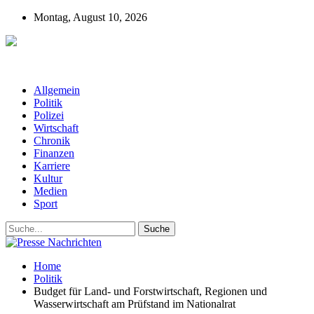
Montag, August 10, 2026
Presse-Nachrichten - Nachrichten aus
Deutschland, Österreich und der ganzen Welt aus dem Bereich
Wirtschaft, Politik, Finanzen, Sport und Polizei - immer aktuell
Allgemein
Politik
Polizei
Wirtschaft
Chronik
Finanzen
Karriere
Kultur
Medien
Sport
Home
Politik
Budget für Land- und Forstwirtschaft, Regionen und
Wasserwirtschaft am Prüfstand im Nationalrat