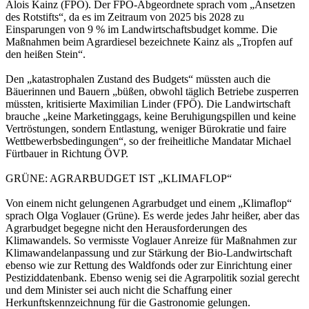
Alois Kainz (FPÖ). Der FPÖ-Abgeordnete sprach vom „Ansetzen
des Rotstifts“, da es im Zeitraum von 2025 bis 2028 zu
Einsparungen von 9 % im Landwirtschaftsbudget komme. Die
Maßnahmen beim Agrardiesel bezeichnete Kainz als „Tropfen auf
den heißen Stein“.
Den „katastrophalen Zustand des Budgets“ müssten auch die
Bäuerinnen und Bauern „büßen, obwohl täglich Betriebe zusperren
müssten, kritisierte Maximilian Linder (FPÖ). Die Landwirtschaft
brauche „keine Marketinggags, keine Beruhigungspillen und keine
Vertröstungen, sondern Entlastung, weniger Bürokratie und faire
Wettbewerbsbedingungen“, so der freiheitliche Mandatar Michael
Fürtbauer in Richtung ÖVP.
GRÜNE: AGRARBUDGET IST „KLIMAFLOP“
Von einem nicht gelungenen Agrarbudget und einem „Klimaflop“
sprach Olga Voglauer (Grüne). Es werde jedes Jahr heißer, aber das
Agrarbudget begegne nicht den Herausforderungen des
Klimawandels. So vermisste Voglauer Anreize für Maßnahmen zur
Klimawandelanpassung und zur Stärkung der Bio-Landwirtschaft
ebenso wie zur Rettung des Waldfonds oder zur Einrichtung einer
Pestiziddatenbank. Ebenso wenig sei die Agrarpolitik sozial gerecht
und dem Minister sei auch nicht die Schaffung einer
Herkunftskennzeichnung für die Gastronomie gelungen.