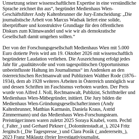
Umsetzung seiner wissenschaftlichen Expertise in eine verständliche
Sprache zeichnet ihn aus“, begründet Medienhaus Wien-
Geschäftsführer Andy Kaltenbrunner die Jury-Entscheidung: „Die
journalistische Arbeit von Marcus Wadsak liefert eine solide,
überprüfbare und konstruktive Grundlage für den öffentlichen
Diskurs zum Klimawandel und wie wir als demokratische
Gesellschaft damit umgehen sollten.“
Der von der Forschungsgesellschaft Medienhaus Wien mit 5.000
Euro dotierte Preis wird am 19. Oktober 2026 mit wissenschaftlich
begründeter Laudation verliehen. Die Auszeichnung erfolgt jedes
Jahr für „qualitätsvolle und vom tagespolitischen Opportunismus
unbeeinflusste Haltung im Journalismus“ im Andenken an den
österreichischen Rechtsanwalt und Publizisten Walther Rode (1876–
1934), dem ab 1928 weiteres Arbeiten in Österreich unmöglich war
und dessen Schriften im Faschismus verboten wurden. Der Preis
wurde von Alfred J. Noll, Rechtsanwalt, Publizist, Schriftsteller und
Medienhaus Wien-Mitbegründer, initiiert. Die Jury bilden die
Medienhaus Wien-Gründungsgesellschafter:innen (Andy
Kaltenbrunner, Matthias Karmasin, Daniela Kraus, Astrid
Zimmermann) und das Medienhaus Wien-Forschungsteam.
Preisträger:innen waren zuletzt 2025 Soraya Knabel, vorm. Pechtl
(_Falter_) und Gerhard Pirkner (_Dolomitenstadt.at_), 2024 Fritz
Jergitsch (_Die Tagespresse_) und Clara Porák (_andererseits_),
2023 Franz Miklautz (freier Investigativjournalist,