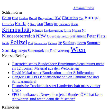
Amazon Prime
Schlagwörter
Europa
Christian
Beim
BW
Bild
Boden
Brand
Burgenland
City
Freitag
Haus
Graz
Fernsehen
Innsbruck
Klaus
Ganz
HE
Kriminalität
NI
Kärnten
Linz
Landesregierung
Medien
Niederösterreich
Peter
NRW
Platz
Oberösterreich
Parlament
Polizei
Sommer
Salzburg
RP
Seiten
Politik
Presseschau
Post
Rathaus
Wien
Sonntag
Steiermark
Tirol
Vorarlberg
Sorgen
TH
Neueste Beiträge
Österreichisches Bundesheer: Entminungsdienst räumt mehr
als 12 Tonnen Material aus den Weltkriegen
David Makai neuer Bundesobmann der Schülerunion
Hanger: Die FPÖ lebt anscheinend von Panikmache und
Schwarzmalerei
Historische Trockenheit setzt Landwirtschaft massiv unter
Druck
FPÖ-Landbauer: „Neuwahlen jetzt! Bundes-ÖVP hat keine
Antworten, und wenn dann die falschen“
Kategorien