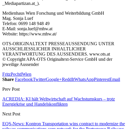
_Mediapartizan.at_).
Medienhaus Wien Forschung und Weiterbildung GmbH
Mag. Sonja Luef
Telefon: 0699 148 948 49
E-Mail: sonja.luef@mhw.at
Website: https://www.mhw.at/
OTS-ORIGINALTEXT PRESSEAUSSENDUNG UNTER
AUSSCHLIESSLICHER INHALTLICHER
VERANTWORTUNG DES AUSSENDERS. www.ots.at
© Copyright APA-OTS Originaltext-Service GmbH und der
jeweilige Aussender
Fritz
Pechtl
Wien
Share
Facebook
Twitter
Google+
ReddIt
WhatsApp
Pinterest
Email
Prev Post
ACREDIA: KI hält Weltwirtschaft auf Wachstumskurs – trotz
Energiekrise und Handelskonflikten
Next Post
EQS-News: Kontron Transportation wins contract to modernize the
railway communications core network for the Portuguese Railways