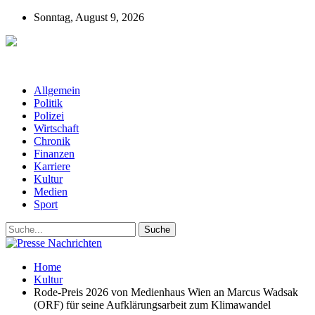
Sonntag, August 9, 2026
Presse-Nachrichten - Nachrichten aus
Deutschland, Österreich und der ganzen Welt aus dem Bereich
Wirtschaft, Politik, Finanzen, Sport und Polizei - immer aktuell
Allgemein
Politik
Polizei
Wirtschaft
Chronik
Finanzen
Karriere
Kultur
Medien
Sport
Home
Kultur
Rode-Preis 2026 von Medienhaus Wien an Marcus Wadsak
(ORF) für seine Aufklärungsarbeit zum Klimawandel