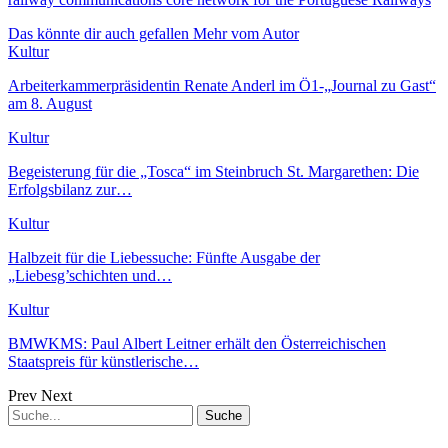
Das könnte dir auch gefallen
Mehr vom Autor
Kultur
Arbeiterkammerpräsidentin Renate Anderl im Ö1-„Journal zu Gast“
am 8. August
Kultur
Begeisterung für die „Tosca“ im Steinbruch St. Margarethen: Die
Erfolgsbilanz zur…
Kultur
Halbzeit für die Liebessuche: Fünfte Ausgabe der
„Liebesg’schichten und…
Kultur
BMWKMS: Paul Albert Leitner erhält den Österreichischen
Staatspreis für künstlerische…
Prev
Next