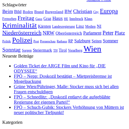
Schlagwörter
Europa
Christian
Beim
BW
Bild
Boden
Brand
Burgenland
City
Freitag
Haus
Graz
Fernsehen
Innsbruck
Klaus
Ganz
HE
Kriminalität
NI
Kärnten
Linz
Landesregierung
Medien
Niederösterreich
Peter
NRW
Platz
Oberösterreich
Parlament
Polizei
Sommer
Salzburg
RP
Seiten
Politik
Presseschau
Post
Rathaus
Wien
Sonntag
Steiermark
Tirol
Vorarlberg
Sorgen
TH
Neueste Beiträge
Golden Ticket der ARGE Film und Kino für „DIE
ODYSSEE“
FPÖ – Nepp: Doskozil bestätigt – Mietpreisbremse ist
Mogelpackung
Grüne Wien/Pühringer, Malle: Stocker muss sich bei allen
Frauen entschuldigen
FPÖ – Schnedlitz: „Doskozil entlarvt die aufgeblähte
Regierung der eigenen Partei!“
FPÖ – Schuch-Gubik: Stockers Verhöhnung von Müttern ist
neuer politischer Tiefpunkt!
Kategorien