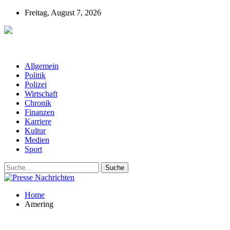
Freitag, August 7, 2026
Presse-Nachrichten - Nachrichten aus
Deutschland, Österreich und der ganzen Welt aus dem Bereich
Wirtschaft, Politik, Finanzen, Sport und Polizei - immer aktuell
Allgemein
Politik
Polizei
Wirtschaft
Chronik
Finanzen
Karriere
Kultur
Medien
Sport
Home
Amering