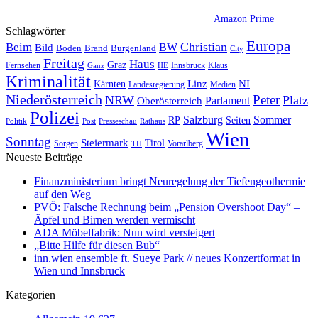
Amazon Prime
Schlagwörter
Europa
Christian
Beim
BW
Bild
Boden
Brand
Burgenland
City
Freitag
Haus
Graz
Fernsehen
Innsbruck
Klaus
Ganz
HE
Kriminalität
NI
Kärnten
Linz
Landesregierung
Medien
Niederösterreich
Peter
NRW
Platz
Oberösterreich
Parlament
Polizei
Sommer
Salzburg
RP
Seiten
Politik
Presseschau
Post
Rathaus
Wien
Sonntag
Steiermark
Tirol
Vorarlberg
Sorgen
TH
Neueste Beiträge
Finanzministerium bringt Neuregelung der Tiefengeothermie
auf den Weg
PVÖ: Falsche Rechnung beim „Pension Overshoot Day“ –
Äpfel und Birnen werden vermischt
ADA Möbelfabrik: Nun wird versteigert
„Bitte Hilfe für diesen Bub“
inn.wien ensemble ft. Sueye Park // neues Konzertformat in
Wien und Innsbruck
Kategorien