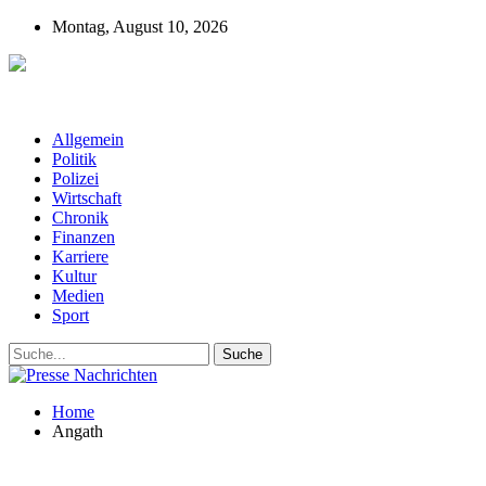
Montag, August 10, 2026
Presse-Nachrichten - Nachrichten aus
Deutschland, Österreich und der ganzen Welt aus dem Bereich
Wirtschaft, Politik, Finanzen, Sport und Polizei - immer aktuell
Allgemein
Politik
Polizei
Wirtschaft
Chronik
Finanzen
Karriere
Kultur
Medien
Sport
Home
Angath