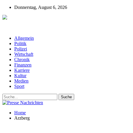
Donnerstag, August 6, 2026
Presse-Nachrichten - Nachrichten aus
Deutschland, Österreich und der ganzen Welt aus dem Bereich
Wirtschaft, Politik, Finanzen, Sport und Polizei - immer aktuell
Allgemein
Politik
Polizei
Wirtschaft
Chronik
Finanzen
Karriere
Kultur
Medien
Sport
Home
Arzberg