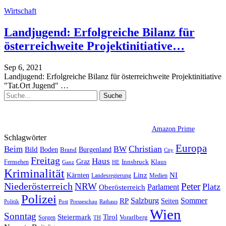
Wirtschaft
Landjugend: Erfolgreiche Bilanz für
österreichweite Projektinitiative…
Sep 6, 2021
Landjugend: Erfolgreiche Bilanz für österreichweite Projektinitiative
"Tat.Ort Jugend"
…
Amazon Prime
Schlagwörter
Europa
Christian
Beim
BW
Bild
Boden
Brand
Burgenland
City
Freitag
Haus
Graz
Fernsehen
Innsbruck
Klaus
Ganz
HE
Kriminalität
NI
Kärnten
Linz
Landesregierung
Medien
Niederösterreich
Peter
NRW
Platz
Oberösterreich
Parlament
Polizei
Sommer
Salzburg
RP
Seiten
Politik
Presseschau
Post
Rathaus
Wien
Sonntag
Steiermark
Tirol
Vorarlberg
Sorgen
TH