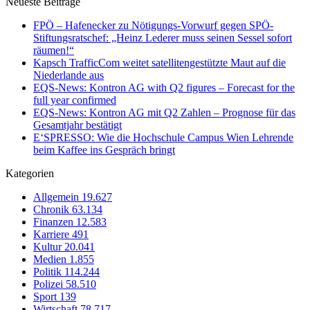
Neueste Beiträge
FPÖ – Hafenecker zu Nötigungs-Vorwurf gegen SPÖ-
Stiftungsratschef: „Heinz Lederer muss seinen Sessel sofort
räumen!“
Kapsch TrafficCom weitet satellitengestützte Maut auf die
Niederlande aus
EQS-News: Kontron AG with Q2 figures – Forecast for the
full year confirmed
EQS-News: Kontron AG mit Q2 Zahlen – Prognose für das
Gesamtjahr bestätigt
E‘SPRESSO: Wie die Hochschule Campus Wien Lehrende
beim Kaffee ins Gespräch bringt
Kategorien
Allgemein
19.627
Chronik
63.134
Finanzen
12.583
Karriere
491
Kultur
20.041
Medien
1.855
Politik
114.244
Polizei
58.510
Sport
139
Wirtschaft
78.717