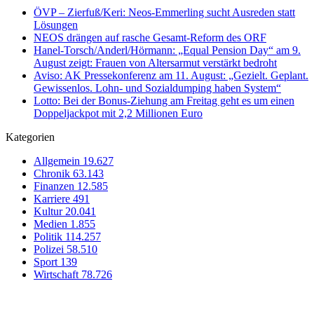
ÖVP – Zierfuß/Keri: Neos-Emmerling sucht Ausreden statt
Lösungen
NEOS drängen auf rasche Gesamt-Reform des ORF
Hanel-Torsch/Anderl/Hörmann: „Equal Pension Day“ am 9.
August zeigt: Frauen von Altersarmut verstärkt bedroht
Aviso: AK Pressekonferenz am 11. August: „Gezielt. Geplant.
Gewissenlos. Lohn- und Sozialdumping haben System“
Lotto: Bei der Bonus-Ziehung am Freitag geht es um einen
Doppeljackpot mit 2,2 Millionen Euro
Kategorien
Allgemein
19.627
Chronik
63.143
Finanzen
12.585
Karriere
491
Kultur
20.041
Medien
1.855
Politik
114.257
Polizei
58.510
Sport
139
Wirtschaft
78.726