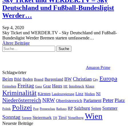
Sky Ticket und WERDER.TV – Sky
Deutschland und Fußball-Bundesligist
Werder…
Sep 4, 2020
Sky Ticket und WERDER.TV - Sky Deutschland und Fußball-
Bundesligist Werder Bremen starten umfassende
…
Ältere Beiträge
Amazon Prime
Schlagwörter
Europa
Christian
Beim
BW
Bild
Boden
Brand
Burgenland
City
Freitag
Haus
Graz
Fernsehen
Innsbruck
Klaus
Ganz
HE
Kriminalität
NI
Kärnten
Linz
Landesregierung
Medien
Niederösterreich
Peter
NRW
Platz
Oberösterreich
Parlament
Polizei
Sommer
Salzburg
RP
Seiten
Politik
Presseschau
Post
Rathaus
Wien
Sonntag
Steiermark
Tirol
Vorarlberg
Sorgen
TH
Neueste Beiträge