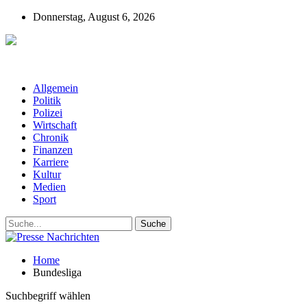
Donnerstag, August 6, 2026
Presse-Nachrichten - Nachrichten aus
Deutschland, Österreich und der ganzen Welt aus dem Bereich
Wirtschaft, Politik, Finanzen, Sport und Polizei - immer aktuell
Allgemein
Politik
Polizei
Wirtschaft
Chronik
Finanzen
Karriere
Kultur
Medien
Sport
Home
Bundesliga
Suchbegriff wählen