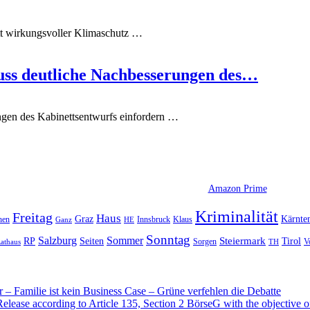
tt wirkungsvoller Klimaschutz
…
muss deutliche Nachbesserungen des…
ngen des Kabinettsentwurfs einfordern
…
Amazon Prime
Kriminalität
Freitag
Haus
Graz
Kärnte
hen
Innsbruck
Klaus
Ganz
HE
Sonntag
Sommer
Salzburg
RP
Seiten
Steiermark
Tirol
V
Sorgen
TH
athaus
– Familie ist kein Business Case – Grüne verfehlen die Debatte
se according to Article 135, Section 2 BörseG with the objective of