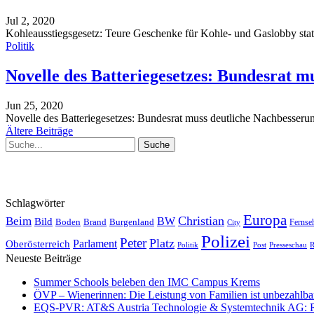
Jul 2, 2020
Kohleausstiegsgesetz: Teure Geschenke für Kohle- und Gaslobby sta
Politik
Novelle des Batteriegesetzes: Bundesrat 
Jun 25, 2020
Novelle des Batteriegesetzes: Bundesrat muss deutliche Nachbesseru
Ältere Beiträge
Schlagwörter
Europa
Christian
Beim
BW
Bild
Boden
Brand
Burgenland
Fernse
City
Polizei
Peter
Platz
Oberösterreich
Parlament
Politik
Presseschau
Post
R
Neueste Beiträge
Summer Schools beleben den IMC Campus Krems
ÖVP – Wienerinnen: Die Leistung von Familien ist unbezahlbar 
EQS-PVR: AT&S Austria Technologie & Systemtechnik AG: Relea