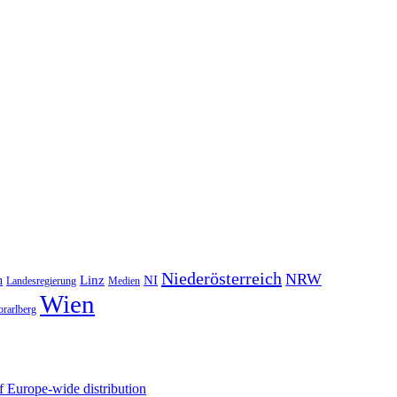
Niederösterreich
NRW
NI
n
Linz
Landesregierung
Medien
Wien
orarlberg
 Europe-wide distribution