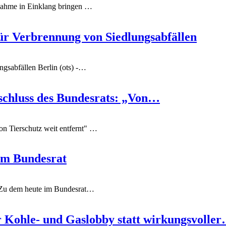
nahme in Einklang bringen
…
ür Verbrennung von Siedlungsabfällen
ungsabfällen
Berlin (ots) -
…
schluss des Bundesrats: „Von…
n Tierschutz weit entfernt"
…
im Bundesrat
- Zu dem heute im Bundesrat
…
r Kohle- und Gaslobby statt wirkungsvolle