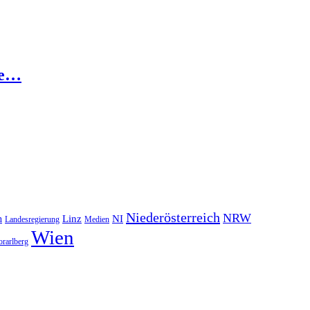
se…
Niederösterreich
NRW
NI
n
Linz
Landesregierung
Medien
Wien
orarlberg