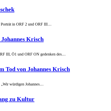
ischek
 Porträt in ORF 2 und ORF III
…
Johannes Krisch
RF III, Ö1 und ORF ON gedenken des
…
um Tod von Johannes Krisch
h
„Wir würdigen Johannes
…
ang zu Kultur