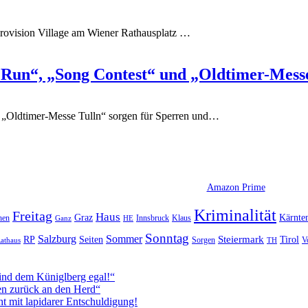
ovision Village am Wiener Rathausplatz
…
 Run“, „Song Contest“ und „Oldtimer-Mes
„Oldtimer-Messe Tulln“ sorgen für Sperren und
…
Amazon Prime
Kriminalität
Freitag
Haus
Graz
Kärnte
hen
Innsbruck
Klaus
Ganz
HE
Sonntag
Sommer
Salzburg
RP
Seiten
Steiermark
Tirol
V
Sorgen
TH
athaus
ind dem Küniglberg egal!“
n zurück an den Herd“
 mit lapidarer Entschuldigung!