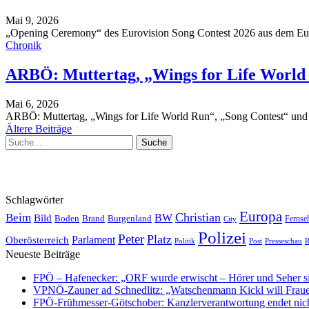
Mai 9, 2026
„Opening Ceremony“ des Eurovision Song Contest 2026 aus dem Eur
Chronik
ARBÖ: Muttertag, „Wings for Life World
Mai 6, 2026
ARBÖ: Muttertag, „Wings for Life World Run“, „Song Contest“ und 
Ältere Beiträge
Schlagwörter
Europa
Christian
Beim
BW
Bild
Boden
Brand
Burgenland
Fernse
City
Polizei
Peter
Platz
Oberösterreich
Parlament
Politik
Presseschau
Post
R
Neueste Beiträge
FPÖ – Hafenecker: „ORF wurde erwischt – Hörer und Seher s
VPNÖ-Zauner ad Schnedlitz: „Watschenmann Kickl will Fraue
FPÖ-Frühmesser-Götschober: Kanzlerverantwortung endet nicht