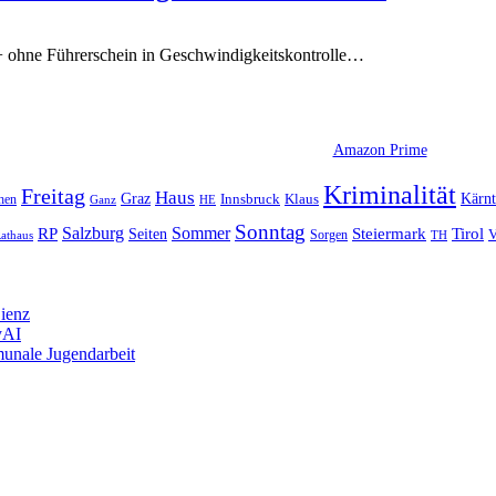
hne Führerschein in Geschwindigkeitskontrolle
…
Amazon Prime
Kriminalität
Freitag
Haus
Graz
Kärn
hen
Innsbruck
Klaus
Ganz
HE
Sonntag
Sommer
Salzburg
RP
Seiten
Steiermark
Tirol
V
Sorgen
TH
athaus
Lienz
yAI
munale Jugendarbeit