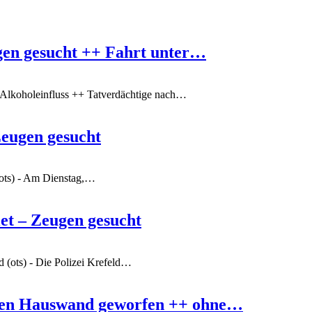
gen gesucht ++ Fahrt unter…
Alkoholeinfluss ++ Tatverdächtige nach
…
eugen gesucht
ts) - Am Dienstag,
…
t – Zeugen gesucht
d (ots) - Die Polizei Krefeld
…
gen Hauswand geworfen ++ ohne…