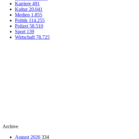
Karriere
491
Kultur
20.041
Medien
1.855
Politik
114.255
Polizei
58.510
Sport
139
Wirtschaft
78.725
Archive
August 2026
334