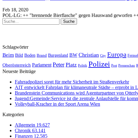
Feb 18, 2020
POL-LG: ++ "brennende Bierflasche" gegen Hauswand geworfen ++ o
Schlagwörter
Europa
Christian
Beim
BW
Bild
Boden
Brand
Burgenland
Fernse
City
Polizei
Peter
Platz
Oberösterreich
Parlament
Politik
Presseschau
Post
R
Neueste Beiträge
Fahrradpolizei sorgt für mehr Sicherheit im Straßenverkehr
AIT entwickelt Fahrplan für klimaneutrale Städte – erprobt in 
Brandenstein Communications wird Agenturpartner von Otterl
Jugend:Gemeinde:Service ist die zentrale Anlaufstelle für kom
Volleyball-Kracher in der Sport Arena Wien
Kategorien
Allgemein
19.627
Chronik
63.141
Finanzen
12.585