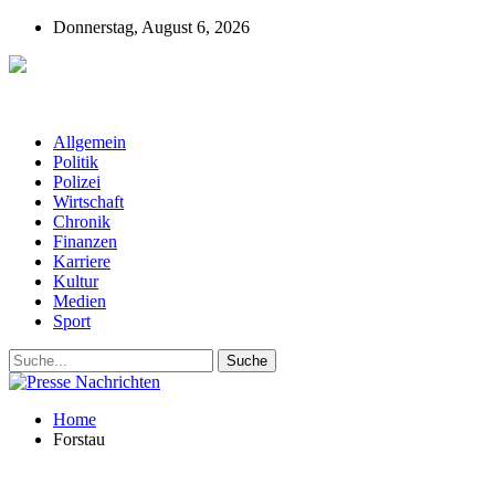
Donnerstag, August 6, 2026
Presse-Nachrichten - Nachrichten aus
Deutschland, Österreich und der ganzen Welt aus dem Bereich
Wirtschaft, Politik, Finanzen, Sport und Polizei - immer aktuell
Allgemein
Politik
Polizei
Wirtschaft
Chronik
Finanzen
Karriere
Kultur
Medien
Sport
Home
Forstau