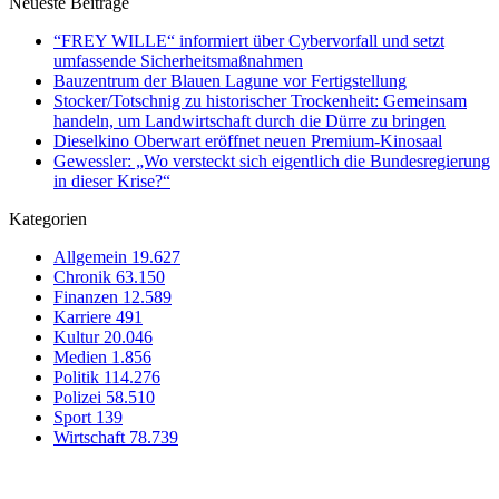
Neueste Beiträge
“FREY WILLE“ informiert über Cybervorfall und setzt
umfassende Sicherheitsmaßnahmen
Bauzentrum der Blauen Lagune vor Fertigstellung
Stocker/Totschnig zu historischer Trockenheit: Gemeinsam
handeln, um Landwirtschaft durch die Dürre zu bringen
Dieselkino Oberwart eröffnet neuen Premium-Kinosaal
Gewessler: „Wo versteckt sich eigentlich die Bundesregierung
in dieser Krise?“
Kategorien
Allgemein
19.627
Chronik
63.150
Finanzen
12.589
Karriere
491
Kultur
20.046
Medien
1.856
Politik
114.276
Polizei
58.510
Sport
139
Wirtschaft
78.739