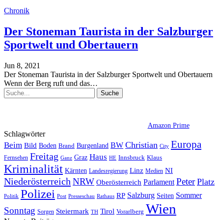
Chronik
Der Stoneman Taurista in der Salzburger
Sportwelt und Obertauern
Jun 8, 2021
Der Stoneman Taurista in der Salzburger Sportwelt und Obertauern
Wenn der Berg ruft und das
…
Amazon Prime
Schlagwörter
Europa
Christian
Beim
BW
Bild
Boden
Brand
Burgenland
City
Freitag
Haus
Graz
Fernsehen
Innsbruck
Klaus
Ganz
HE
Kriminalität
NI
Kärnten
Linz
Landesregierung
Medien
Niederösterreich
Peter
NRW
Platz
Oberösterreich
Parlament
Polizei
Sommer
Salzburg
RP
Seiten
Politik
Presseschau
Post
Rathaus
Wien
Sonntag
Steiermark
Tirol
Vorarlberg
Sorgen
TH