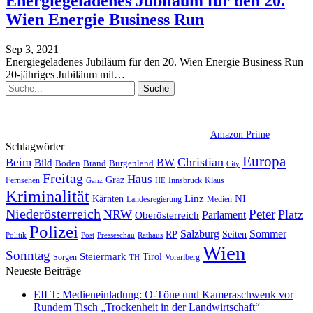
Energiegeladenes Jubiläum für den 20.
Wien Energie Business Run
Sep 3, 2021
Energiegeladenes Jubiläum für den 20. Wien Energie Business Run
20-jähriges Jubiläum mit
…
Amazon Prime
Schlagwörter
Europa
Christian
Beim
BW
Bild
Boden
Brand
Burgenland
City
Freitag
Haus
Graz
Fernsehen
Innsbruck
Klaus
Ganz
HE
Kriminalität
NI
Kärnten
Linz
Landesregierung
Medien
Niederösterreich
Peter
NRW
Platz
Oberösterreich
Parlament
Polizei
Sommer
Salzburg
RP
Seiten
Politik
Presseschau
Post
Rathaus
Wien
Sonntag
Steiermark
Tirol
Vorarlberg
Sorgen
TH
Neueste Beiträge
EILT: Medieneinladung: O-Töne und Kameraschwenk vor
Rundem Tisch „Trockenheit in der Landwirtschaft“