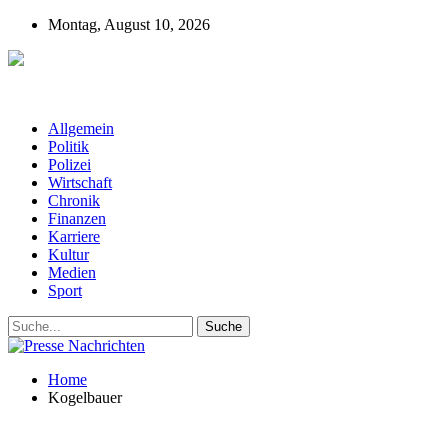
Montag, August 10, 2026
Presse-Nachrichten - Nachrichten aus
Deutschland, Österreich und der ganzen Welt aus dem Bereich
Wirtschaft, Politik, Finanzen, Sport und Polizei - immer aktuell
Allgemein
Politik
Polizei
Wirtschaft
Chronik
Finanzen
Karriere
Kultur
Medien
Sport
Home
Kogelbauer