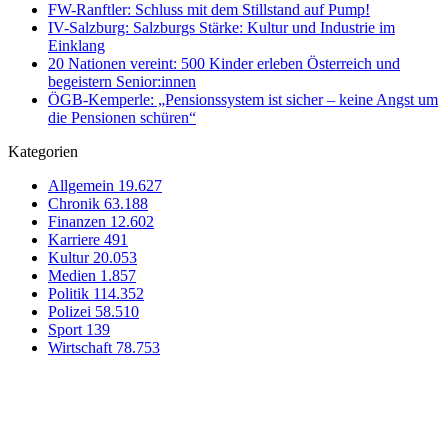
FW-Ranftler: Schluss mit dem Stillstand auf Pump!
IV-Salzburg: Salzburgs Stärke: Kultur und Industrie im
Einklang
20 Nationen vereint: 500 Kinder erleben Österreich und
begeistern Senior:innen
ÖGB-Kemperle: „Pensionssystem ist sicher – keine Angst um
die Pensionen schüren“
Kategorien
Allgemein
19.627
Chronik
63.188
Finanzen
12.602
Karriere
491
Kultur
20.053
Medien
1.857
Politik
114.352
Polizei
58.510
Sport
139
Wirtschaft
78.753