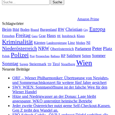
Amazon Prime
Schlagwörter
Europa
Christian
Beim
BW
Bild
Boden
Brand
Burgenland
City
Freitag
Haus
Graz
Fernsehen
Innsbruck
Klaus
Ganz
HE
Kriminalität
NI
Kärnten
Linz
Landesregierung
Medien
Niederösterreich
Peter
NRW
Platz
Oberösterreich
Parlament
Polizei
Sommer
Salzburg
RP
Seiten
Politik
Presseschau
Post
Rathaus
Wien
Sonntag
Steiermark
Tirol
Vorarlberg
Sorgen
TH
Neueste Beiträge
ORF – Wiener Philharmoniker: Übertragung von Neujahrs-
und Sommernachtskonzert für weitere fünf Jahre gesichert
SWV WIEN: Sonntagsöffnung ist der falsche Weg für den
Wiener Handel
Hitze und Niedrigwasser an der Donau: Lage bleibt
angespannt, WKÖ unterstützt heimische Betriebe
Jeder zweite Österreicher nutzt gerne Self-Checkout-Kassen.
Gen Z treibt den Wandel an.
FPÖ-Schuch-Gubik: „ÖVP-Landesrat Dörfel verhöhnt alle