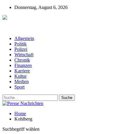
Donnerstag, August 6, 2026
Presse-Nachrichten - Nachrichten aus
Deutschland, Österreich und der ganzen Welt aus dem Bereich
Wirtschaft, Politik, Finanzen, Sport und Polizei - immer aktuell
Allgemein
Politik
Polizei
Wirtschaft
Chronik
Finanzen
Karriere
Kultur
Medien
Sport
Home
Kohlberg
Suchbegriff wählen