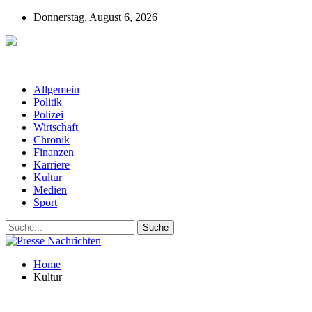
Donnerstag, August 6, 2026
Presse-Nachrichten - Nachrichten aus
Deutschland, Österreich und der ganzen Welt aus dem Bereich
Wirtschaft, Politik, Finanzen, Sport und Polizei - immer aktuell
Allgemein
Politik
Polizei
Wirtschaft
Chronik
Finanzen
Karriere
Kultur
Medien
Sport
Home
Kultur