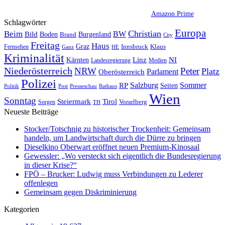
Amazon Prime
Schlagwörter
Europa
Christian
Beim
BW
Bild
Boden
Brand
Burgenland
City
Freitag
Haus
Graz
Fernsehen
Innsbruck
Klaus
Ganz
HE
Kriminalität
NI
Kärnten
Linz
Landesregierung
Medien
Niederösterreich
Peter
NRW
Platz
Oberösterreich
Parlament
Polizei
Sommer
Salzburg
RP
Seiten
Politik
Presseschau
Post
Rathaus
Wien
Sonntag
Steiermark
Tirol
Vorarlberg
Sorgen
TH
Neueste Beiträge
Stocker/Totschnig zu historischer Trockenheit: Gemeinsam
handeln, um Landwirtschaft durch die Dürre zu bringen
Dieselkino Oberwart eröffnet neuen Premium-Kinosaal
Gewessler: „Wo versteckt sich eigentlich die Bundesregierung
in dieser Krise?“
FPÖ – Brucker: Ludwig muss Verbindungen zu Lederer
offenlegen
Gemeinsam gegen Diskriminierung
Kategorien