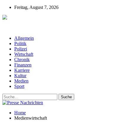
Freitag, August 7, 2026
Presse-Nachrichten - Nachrichten aus
Deutschland, Österreich und der ganzen Welt aus dem Bereich
Wirtschaft, Politik, Finanzen, Sport und Polizei - immer aktuell
Allgemein
Politik
Polizei
Wirtschaft
Chronik
Finanzen
Karriere
Kultur
Medien
Sport
Home
Medienwirtschaft