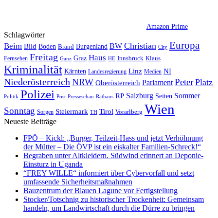
Amazon Prime
Schlagwörter
Europa
Christian
Beim
BW
Bild
Boden
Brand
Burgenland
City
Freitag
Haus
Graz
Fernsehen
Innsbruck
Klaus
Ganz
HE
Kriminalität
NI
Kärnten
Linz
Landesregierung
Medien
Niederösterreich
Peter
NRW
Platz
Oberösterreich
Parlament
Polizei
Sommer
Salzburg
RP
Seiten
Politik
Presseschau
Post
Rathaus
Wien
Sonntag
Steiermark
Tirol
Vorarlberg
Sorgen
TH
Neueste Beiträge
FPÖ – Kickl: „Burger, Teilzeit-Hass und jetzt Verhöhnung
der Mütter – Die ÖVP ist ein eiskalter Familien-Schreck!“
Begraben unter Altkleidern. Südwind erinnert an Deponie-
Einsturz in Uganda
“FREY WILLE“ informiert über Cybervorfall und setzt
umfassende Sicherheitsmaßnahmen
Bauzentrum der Blauen Lagune vor Fertigstellung
Stocker/Totschnig zu historischer Trockenheit: Gemeinsam
handeln, um Landwirtschaft durch die Dürre zu bringen