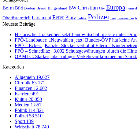
Europa
Christian
Beim
BW
Bild
Boden
Brand
Burgenland
Fernse
City
Polizei
Peter
Platz
Oberösterreich
Parlament
Politik
Presseschau
Post
R
Neueste Beiträge
Historische Trockenheit setzt Landwirtschaft massiv unter Dru
FPÖ-Landbauer: „Neuwahlen jetzt! Bundes-ÖVP hat keine Ant
FPÖ – Ecker: „Kanzler Stocker verhöhnt Eltern – Kinderbetreu
FPÖ – Schnedlitz: „3.092 Schutzgewährungen ‚durch die Hinte
ÖAMTC: Starkes, aber ruhiges Verkehrsaufkommen am Samst
Kategorien
Allgemein
19.627
Chronik
63.171
Finanzen
12.602
Karriere
491
Kultur
20.050
Medien
1.857
Politik
114.321
Polizei
58.510
Sport
139
Wirtschaft
78.740