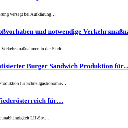
rung versagt bei Aufklärung
…
Großvorhaben und notwendige Verkehrsma
e Verkehrsmaßnahmen in der Stadt
…
atisierter Burger Sandwich Produktion für
Produktion für Schnellgastronomie
…
Niederösterreich für…
gieunabhängigkeit
LH-Stv.
…