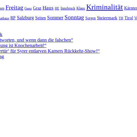
Kriminalität
Freitag
Haus
Graz
Kärnte
hen
Innsbruck
Klaus
Ganz
HE
Sonntag
Sommer
Salzburg
RP
Seiten
Steiermark
Tirol
V
Sorgen
TH
athaus
ck
worten, und wenn dann die falschen“
ung ist Knochenarbeit!“
rtür‘ für Syrer entlarven Karners Rückkehr-Show!“
ag