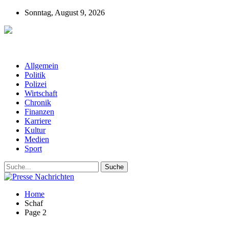
Sonntag, August 9, 2026
Presse-Nachrichten - Nachrichten aus
Deutschland, Österreich und der ganzen Welt aus dem Bereich
Wirtschaft, Politik, Finanzen, Sport und Polizei - immer aktuell
Allgemein
Politik
Polizei
Wirtschaft
Chronik
Finanzen
Karriere
Kultur
Medien
Sport
Home
Schaf
Page 2