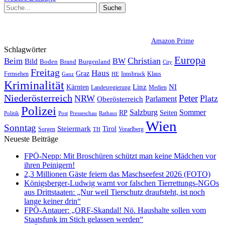
Amazon Prime
Schlagwörter
Europa
Christian
Beim
BW
Bild
Boden
Brand
Burgenland
City
Freitag
Haus
Graz
Fernsehen
Innsbruck
Klaus
Ganz
HE
Kriminalität
NI
Kärnten
Linz
Landesregierung
Medien
Niederösterreich
Peter
NRW
Platz
Oberösterreich
Parlament
Polizei
Sommer
Salzburg
RP
Seiten
Politik
Presseschau
Post
Rathaus
Wien
Sonntag
Steiermark
Tirol
Vorarlberg
Sorgen
TH
Neueste Beiträge
FPÖ-Nepp: Mit Broschüren schützt man keine Mädchen vor
ihren Peinigern!
2,3 Millionen Gäste feiern das Maschseefest 2026 (FOTO)
Königsberger-Ludwig warnt vor falschen Tierrettungs-NGOs
aus Drittstaaten: „Nur weil Tierschutz draufsteht, ist noch
lange keiner drin“
FPÖ-Antauer: „ORF-Skandal! Nö. Haushalte sollen vom
Staatsfunk im Stich gelassen werden“