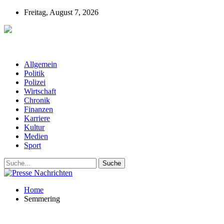
Freitag, August 7, 2026
Presse-Nachrichten - Nachrichten aus
Deutschland, Österreich und der ganzen Welt aus dem Bereich
Wirtschaft, Politik, Finanzen, Sport und Polizei - immer aktuell
Allgemein
Politik
Polizei
Wirtschaft
Chronik
Finanzen
Karriere
Kultur
Medien
Sport
Home
Semmering