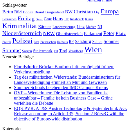
Amazon Prime
Schlagwörter
Europa
Christian
Beim
BW
Bild
Boden
Brand
Burgenland
City
Freitag
Haus
Graz
Fernsehen
Innsbruck
Klaus
Ganz
HE
Kriminalität
NI
Kärnten
Linz
Landesregierung
Medien
Niederösterreich
Peter
NRW
Platz
Oberösterreich
Parlament
Polizei
Sommer
Salzburg
RP
Seiten
Politik
Presseschau
Post
Rathaus
Wien
Sonntag
Steiermark
Tirol
Vorarlberg
Sorgen
TH
Neueste Beiträge
Floridsdorfer Brücke: Baufortschritt ermöglicht frühere
Verkehrsumstellung
Tag des militärischen Widerstands: Bundesministerium für
Landesverteidigung erinnert an Mut und Gewissen
Summer Schools beleben den IMC Campus Krems
ÖVP – Wienerinnen: Die Leistung von Familien ist
unbezahlbar – Familie ist kein Business Case – Grüne
verfehlen die Debatte
EQS-PVR: AT&S Austria Technologie & Systemtechnik AG:
Release according to Article 135, Section 2 BörseG with the
objective of Europe-wide distribution
Kategorien