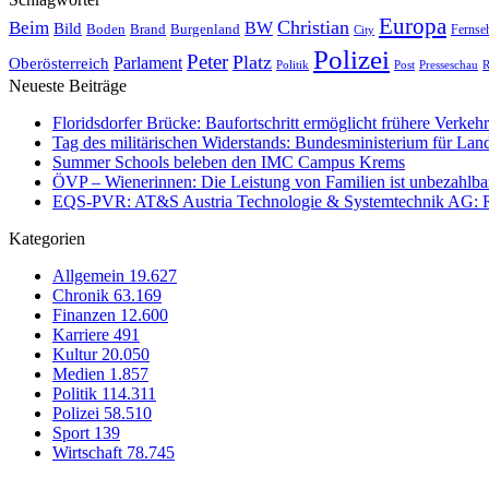
Europa
Christian
Beim
BW
Bild
Boden
Brand
Burgenland
Fernse
City
Polizei
Peter
Platz
Oberösterreich
Parlament
Politik
Presseschau
Post
R
Neueste Beiträge
Floridsdorfer Brücke: Baufortschritt ermöglicht frühere Verkeh
Tag des militärischen Widerstands: Bundesministerium für Lan
Summer Schools beleben den IMC Campus Krems
ÖVP – Wienerinnen: Die Leistung von Familien ist unbezahlbar 
EQS-PVR: AT&S Austria Technologie & Systemtechnik AG: Relea
Kategorien
Allgemein
19.627
Chronik
63.169
Finanzen
12.600
Karriere
491
Kultur
20.050
Medien
1.857
Politik
114.311
Polizei
58.510
Sport
139
Wirtschaft
78.745