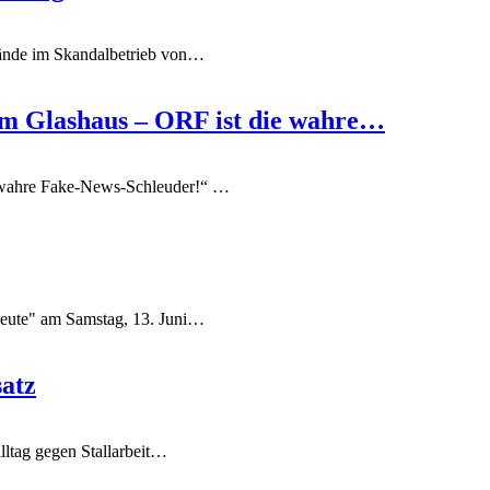
ände im Skandalbetrieb von
…
im Glashaus – ORF ist die wahre…
 wahre Fake-News-Schleuder!“
…
ute" am Samstag, 13. Juni
…
satz
ltag gegen Stallarbeit
…