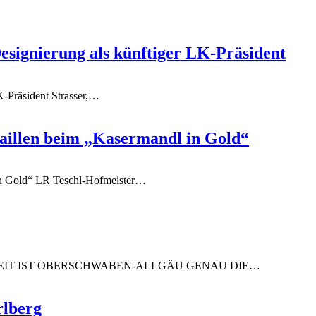
signierung als künftiger LK-Präsident
K-Präsident
Strasser,
…
daillen beim „Kasermandl in Gold“
in Gold“
LR Teschl-Hofmeister
…
EIT IST OBERSCHWABEN-ALLGÄU GENAU DIE
…
rlberg