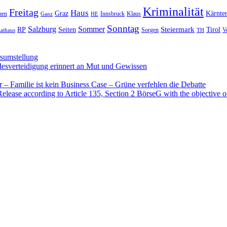
Kriminalität
Freitag
Haus
Graz
Kärnte
hen
Innsbruck
Klaus
Ganz
HE
Sonntag
Sommer
Salzburg
RP
Seiten
Steiermark
Tirol
V
Sorgen
TH
athaus
rsumstellung
desverteidigung erinnert an Mut und Gewissen
– Familie ist kein Business Case – Grüne verfehlen die Debatte
se according to Article 135, Section 2 BörseG with the objective of