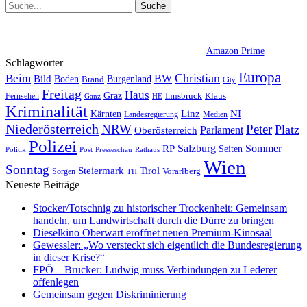
Amazon Prime
Schlagwörter
Europa
Christian
Beim
BW
Bild
Boden
Brand
Burgenland
City
Freitag
Haus
Graz
Fernsehen
Innsbruck
Klaus
Ganz
HE
Kriminalität
NI
Kärnten
Linz
Landesregierung
Medien
Niederösterreich
Peter
NRW
Platz
Oberösterreich
Parlament
Polizei
Sommer
Salzburg
RP
Seiten
Politik
Presseschau
Post
Rathaus
Wien
Sonntag
Steiermark
Tirol
Vorarlberg
Sorgen
TH
Neueste Beiträge
Stocker/Totschnig zu historischer Trockenheit: Gemeinsam
handeln, um Landwirtschaft durch die Dürre zu bringen
Dieselkino Oberwart eröffnet neuen Premium-Kinosaal
Gewessler: „Wo versteckt sich eigentlich die Bundesregierung
in dieser Krise?“
FPÖ – Brucker: Ludwig muss Verbindungen zu Lederer
offenlegen
Gemeinsam gegen Diskriminierung