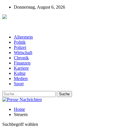
Donnerstag, August 6, 2026
Presse-Nachrichten - Nachrichten aus
Deutschland, Österreich und der ganzen Welt aus dem Bereich
Wirtschaft, Politik, Finanzen, Sport und Polizei - immer aktuell
Allgemein
Politik
Polizei
Wirtschaft
Chronik
Finanzen
Karriere
Kultur
Medien
Sport
Home
Steuern
Suchbegriff wählen