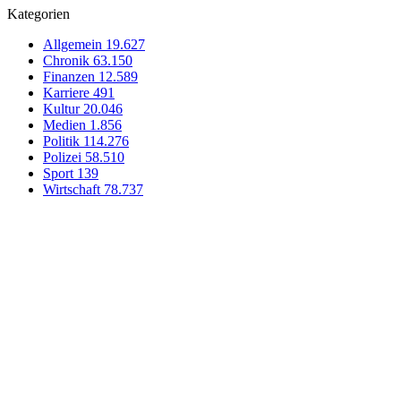
Kategorien
Allgemein
19.627
Chronik
63.150
Finanzen
12.589
Karriere
491
Kultur
20.046
Medien
1.856
Politik
114.276
Polizei
58.510
Sport
139
Wirtschaft
78.737