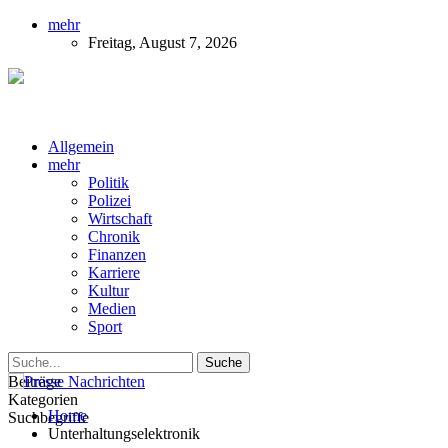
mehr
Freitag, August 7, 2026
Presse-Nachrichten - Nachrichten aus
Deutschland, Österreich und der ganzen Welt aus dem Bereich
Wirtschaft, Politik, Finanzen, Sport und Polizei - immer aktuell
Allgemein
mehr
Politik
Polizei
Wirtschaft
Chronik
Finanzen
Karriere
Kultur
Medien
Sport
Beiträge
Kategorien
Home
Suchbegriffe
Unterhaltungselektronik