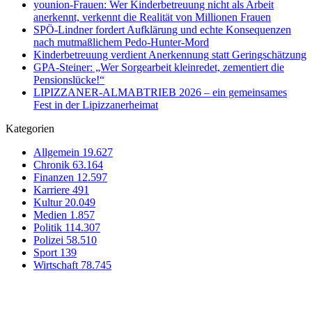
younion-Frauen: Wer Kinderbetreuung nicht als Arbeit
anerkennt, verkennt die Realität von Millionen Frauen
SPÖ-Lindner fordert Aufklärung und echte Konsequenzen
nach mutmaßlichem Pedo-Hunter-Mord
Kinderbetreuung verdient Anerkennung statt Geringschätzung
GPA-Steiner: „Wer Sorgearbeit kleinredet, zementiert die
Pensionslücke!“
LIPIZZANER-ALMABTRIEB 2026 – ein gemeinsames
Fest in der Lipizzanerheimat
Kategorien
Allgemein
19.627
Chronik
63.164
Finanzen
12.597
Karriere
491
Kultur
20.049
Medien
1.857
Politik
114.307
Polizei
58.510
Sport
139
Wirtschaft
78.745