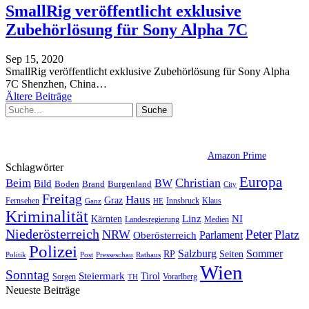
SmallRig veröffentlicht exklusive
Zubehörlösung für Sony Alpha 7C
Sep 15, 2020
SmallRig veröffentlicht exklusive Zubehörlösung für Sony Alpha
7C
Shenzhen, China
…
Ältere Beiträge
Amazon Prime
Schlagwörter
Europa
Christian
Beim
BW
Bild
Boden
Brand
Burgenland
City
Freitag
Haus
Graz
Fernsehen
Innsbruck
Klaus
Ganz
HE
Kriminalität
NI
Kärnten
Linz
Landesregierung
Medien
Niederösterreich
Peter
NRW
Platz
Oberösterreich
Parlament
Polizei
Sommer
Salzburg
RP
Seiten
Politik
Presseschau
Post
Rathaus
Wien
Sonntag
Steiermark
Tirol
Vorarlberg
Sorgen
TH
Neueste Beiträge