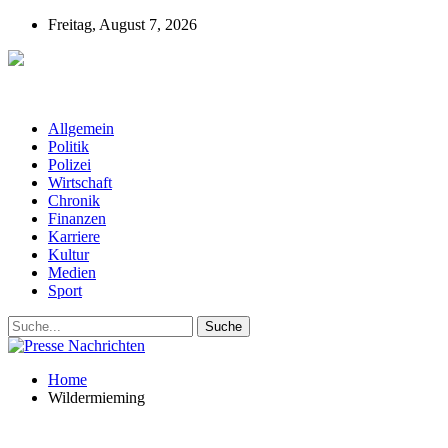
Freitag, August 7, 2026
Presse-Nachrichten - Nachrichten aus
Deutschland, Österreich und der ganzen Welt aus dem Bereich
Wirtschaft, Politik, Finanzen, Sport und Polizei - immer aktuell
Allgemein
Politik
Polizei
Wirtschaft
Chronik
Finanzen
Karriere
Kultur
Medien
Sport
Home
Wildermieming