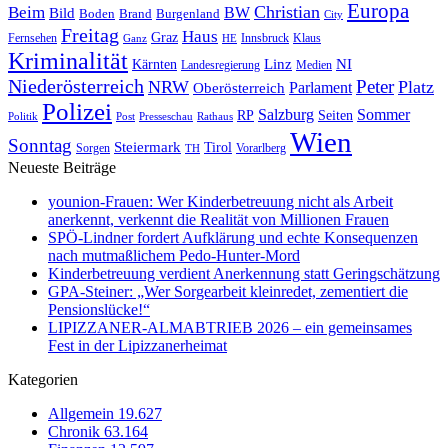
Europa
Christian
Beim
BW
Bild
Boden
Brand
Burgenland
City
Freitag
Haus
Graz
Fernsehen
Innsbruck
Klaus
Ganz
HE
Kriminalität
NI
Kärnten
Linz
Landesregierung
Medien
Niederösterreich
Peter
NRW
Platz
Oberösterreich
Parlament
Polizei
Sommer
Salzburg
RP
Seiten
Politik
Presseschau
Post
Rathaus
Wien
Sonntag
Steiermark
Tirol
Vorarlberg
Sorgen
TH
Neueste Beiträge
younion-Frauen: Wer Kinderbetreuung nicht als Arbeit
anerkennt, verkennt die Realität von Millionen Frauen
SPÖ-Lindner fordert Aufklärung und echte Konsequenzen
nach mutmaßlichem Pedo-Hunter-Mord
Kinderbetreuung verdient Anerkennung statt Geringschätzung
GPA-Steiner: „Wer Sorgearbeit kleinredet, zementiert die
Pensionslücke!“
LIPIZZANER-ALMABTRIEB 2026 – ein gemeinsames
Fest in der Lipizzanerheimat
Kategorien
Allgemein
19.627
Chronik
63.164