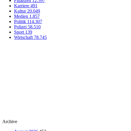
Finanzen
12.597
Karriere
491
Kultur
20.049
Medien
1.857
Politik
114.307
Polizei
58.510
Sport
139
Wirtschaft
78.745
Archive