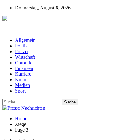
Donnerstag, August 6, 2026
Presse-Nachrichten - Nachrichten aus
Deutschland, Österreich und der ganzen Welt aus dem Bereich
Wirtschaft, Politik, Finanzen, Sport und Polizei - immer aktuell
Allgemein
Politik
Polizei
Wirtschaft
Chronik
Finanzen
Karriere
Kultur
Medien
Sport
Home
Ziegel
Page 3