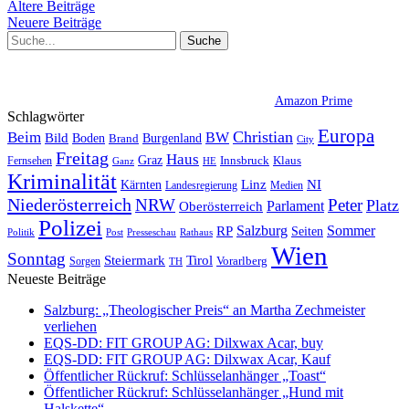
Ältere Beiträge
Neuere Beiträge
Amazon Prime
Schlagwörter
Europa
Christian
Beim
BW
Bild
Boden
Brand
Burgenland
City
Freitag
Haus
Graz
Fernsehen
Innsbruck
Klaus
Ganz
HE
Kriminalität
NI
Kärnten
Linz
Landesregierung
Medien
Niederösterreich
Peter
NRW
Platz
Oberösterreich
Parlament
Polizei
Sommer
Salzburg
RP
Seiten
Politik
Presseschau
Post
Rathaus
Wien
Sonntag
Steiermark
Tirol
Vorarlberg
Sorgen
TH
Neueste Beiträge
Salzburg: „Theologischer Preis“ an Martha Zechmeister
verliehen
EQS-DD: FIT GROUP AG: Dilxwax Acar, buy
EQS-DD: FIT GROUP AG: Dilxwax Acar, Kauf
Öffentlicher Rückruf: Schlüsselanhänger „Toast“
Öffentlicher Rückruf: Schlüsselanhänger „Hund mit
Halskette“