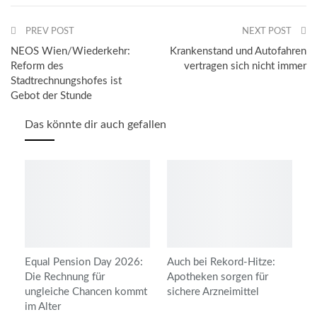
ReddIt
WhatsApp
Pinterest
PREV POST
Email
NEXT POST
NEOS Wien/Wiederkehr:
Krankenstand und Autofahren
Reform des
vertragen sich nicht immer
Stadtrechnungshofes ist
Gebot der Stunde
Das könnte dir auch gefallen
Equal Pension Day 2026:
Auch bei Rekord-Hitze:
Die Rechnung für
Apotheken sorgen für
ungleiche Chancen kommt
sichere Arzneimittel
im Alter