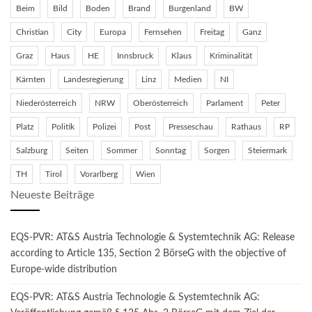
Beim
Bild
Boden
Brand
Burgenland
BW
Christian
City
Europa
Fernsehen
Freitag
Ganz
Graz
Haus
HE
Innsbruck
Klaus
Kriminalität
Kärnten
Landesregierung
Linz
Medien
NI
Niederösterreich
NRW
Oberösterreich
Parlament
Peter
Platz
Politik
Polizei
Post
Presseschau
Rathaus
RP
Salzburg
Seiten
Sommer
Sonntag
Sorgen
Steiermark
TH
Tirol
Vorarlberg
Wien
Neueste Beiträge
EQS-PVR: AT&S Austria Technologie & Systemtechnik AG: Release
according to Article 135, Section 2 BörseG with the objective of
Europe-wide distribution
EQS-PVR: AT&S Austria Technologie & Systemtechnik AG: