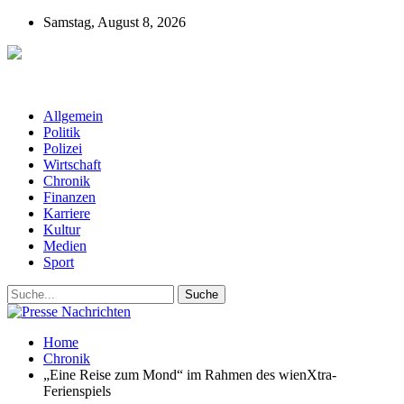
Samstag, August 8, 2026
Presse-Nachrichten - Nachrichten aus
Deutschland, Österreich und der ganzen Welt aus dem Bereich
Wirtschaft, Politik, Finanzen, Sport und Polizei - immer aktuell
Allgemein
Politik
Polizei
Wirtschaft
Chronik
Finanzen
Karriere
Kultur
Medien
Sport
Home
Chronik
„Eine Reise zum Mond“ im Rahmen des wienXtra-
Ferienspiels