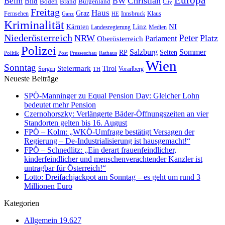
Christian
Beim
BW
Bild
Boden
Brand
Burgenland
City
Freitag
Haus
Graz
Fernsehen
Innsbruck
Klaus
Ganz
HE
Kriminalität
NI
Kärnten
Linz
Landesregierung
Medien
Niederösterreich
Peter
NRW
Platz
Oberösterreich
Parlament
Polizei
Sommer
Salzburg
RP
Seiten
Politik
Presseschau
Post
Rathaus
Wien
Sonntag
Steiermark
Tirol
Vorarlberg
Sorgen
TH
Neueste Beiträge
SPÖ-Manninger zu Equal Pension Day: Gleicher Lohn
bedeutet mehr Pension
Czernohorszky: Verlängerte Bäder-Öffnungszeiten an vier
Standorten gelten bis 16. August
FPÖ – Kolm: „WKÖ-Umfrage bestätigt Versagen der
Regierung – De-Industrialisierung ist hausgemacht!“
FPÖ – Schnedlitz: „Ein derart frauenfeindlicher,
kinderfeindlicher und menschenverachtender Kanzler ist
untragbar für Österreich!“
Lotto: Dreifachjackpot am Sonntag – es geht um rund 3
Millionen Euro
Kategorien
Allgemein
19.627