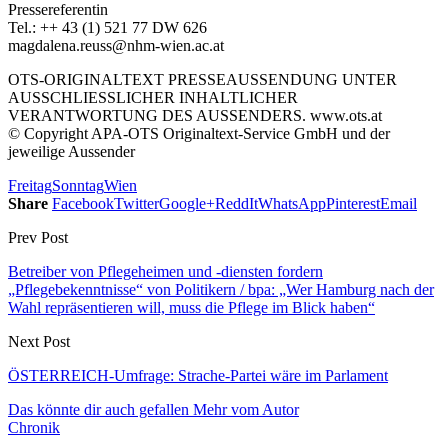
Pressereferentin
Tel.: ++ 43 (1) 521 77 DW 626
magdalena.reuss@nhm-wien.ac.at
OTS-ORIGINALTEXT PRESSEAUSSENDUNG UNTER
AUSSCHLIESSLICHER INHALTLICHER
VERANTWORTUNG DES AUSSENDERS. www.ots.at
© Copyright APA-OTS Originaltext-Service GmbH und der
jeweilige Aussender
Freitag
Sonntag
Wien
Share
Facebook
Twitter
Google+
ReddIt
WhatsApp
Pinterest
Email
Prev Post
Betreiber von Pflegeheimen und -diensten fordern
„Pflegebekenntnisse“ von Politikern / bpa: „Wer Hamburg nach der
Wahl repräsentieren will, muss die Pflege im Blick haben“
Next Post
ÖSTERREICH-Umfrage: Strache-Partei wäre im Parlament
Das könnte dir auch gefallen
Mehr vom Autor
Chronik