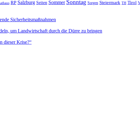
Sonntag
Sommer
Salzburg
RP
Seiten
Steiermark
Tirol
V
Sorgen
TH
athaus
sende Sicherheitsmaßnahmen
deln, um Landwirtschaft durch die Dürre zu bringen
n dieser Krise?“