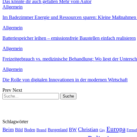
Das könnte dir auch gefallen
Mehr vom Autor
Allgemein
Im Badezimmer Energie und Ressourcen sparen: Kleine Maßnahmen 
Allgemein
Batteriespeicher leihen – emissionsfreie Baustellen einfach realisieren
Allgemein
Freizeitgebrauch vs. medizinische Behandlung: Wo liegt der Untersch
Allgemein
Die Rolle von digitalen Innovationen in der modernen Wirtschaft
Prev
Next
Schlagwörter
Europa
Christian
Beim
BW
Bild
Boden
Brand
Burgenland
Fernse
City