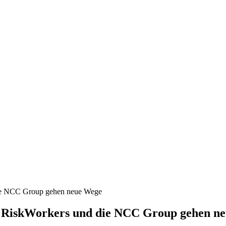
nd, Österreich und der ganzen Welt aus dem Bereich Wirtschaft, Politik
die NCC Group gehen neue Wege
/ RiskWorkers und die NCC Group gehen n