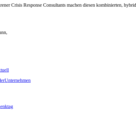
ener Crisis Response Consultants machen diesen kombinierten, hybrid
unn,
tuell
der
Unternehmen
denktag