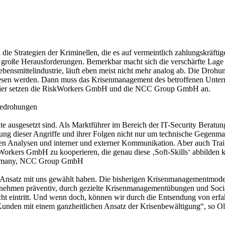
h die Strategien der Kriminellen, die es auf vermeintlich zahlungskrä
große Herausforderungen. Bemerkbar macht sich die verschärfte Lage v
bensmittelindustrie, läuft eben meist nicht mehr analog ab. Die Drohu
rwiesen werden. Dann muss das Krisenmanagement des betroffenen Unter
hier setzen die RiskWorkers GmbH und die NCC Group GmbH an.
 Bedrohungen
te ausgesetzt sind. Als Marktführer im Bereich der IT-Security Berat
ung dieser Angriffe und ihrer Folgen nicht nur um technische Gegen
en Analysen und interner und externer Kommunikation. Aber auch Trai
Workers GmbH zu kooperieren, die genau diese ‚Soft-Skills‘ abbilden 
 Germany, NCC Group GmbH
Ansatz mit uns gewählt haben. Die bisherigen Krisenmanagementmodell
ernehmen präventiv, durch gezielte Krisenmanagementübungen und Socia
 nicht eintritt. Und wenn doch, können wir durch die Entsendung von erf
Kunden mit einem ganzheitlichen Ansatz der Krisenbewältigung“, so Ol