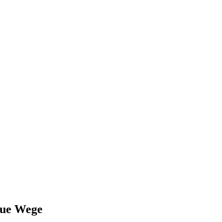
, Finanzen, Sport und Polizei - immer aktuell
eue Wege