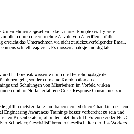
ftige Unternehmen abgesehen haben, immer komplexer. Hybride
or allem durch die vermehrte Anzahl von Angriffen auf die
ng erreicht das Unternehmen via nicht zurückzuverfolgender Email,
nehmens schnell reagieren. Es müssen analoge und digitale
ung und IT-Forensik wissen wir um die Bedrohungslage der
maßnahmen geht, sondern um eine Kombination aus
nings und Schulungen von Mitarbeitern im Vorfeld wirken
können und im Notfall erfahrene Crisis Response Consultants zur
e griffen meist zu kurz und haben den hybriden Charakter der neuen
l Engineering Awareness Trainings besser vorbereitet zu sein und
ahrenen Krisenberatern, oft unterstützt durch IT-Forensiker der NCC
iver Schneider, Geschäftsführender Gesellschafter der RiskWorkers