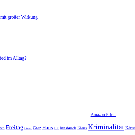
mit großer Wirkung
ied im Alltag?
Amazon Prime
Kriminalität
Freitag
Haus
Graz
Kärn
hen
Innsbruck
Klaus
Ganz
HE