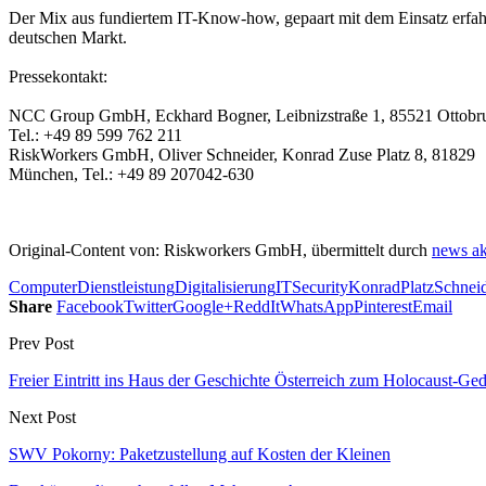
Der Mix aus fundiertem IT-Know-how, gepaart mit dem Einsatz erfahr
deutschen Markt.
Pressekontakt:
NCC Group GmbH, Eckhard Bogner, Leibnizstraße 1, 85521 Ottobr
Tel.: +49 89 599 762 211
RiskWorkers GmbH, Oliver Schneider, Konrad Zuse Platz 8, 81829
München, Tel.: +49 89 207042-630
Original-Content von: Riskworkers GmbH, übermittelt durch
news ak
Computer
Dienstleistung
Digitalisierung
ITSecurity
Konrad
Platz
Schnei
Share
Facebook
Twitter
Google+
ReddIt
WhatsApp
Pinterest
Email
Prev Post
Freier Eintritt ins Haus der Geschichte Österreich zum Holocaust-Ge
Next Post
SWV Pokorny: Paketzustellung auf Kosten der Kleinen