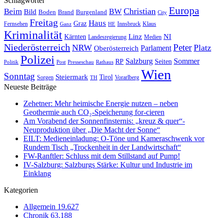
Schlagwörter
Europa
Christian
Beim
BW
Bild
Boden
Brand
Burgenland
City
Freitag
Haus
Graz
Fernsehen
Innsbruck
Klaus
Ganz
HE
Kriminalität
NI
Kärnten
Linz
Landesregierung
Medien
Niederösterreich
Peter
NRW
Platz
Oberösterreich
Parlament
Polizei
Sommer
Salzburg
RP
Seiten
Politik
Presseschau
Post
Rathaus
Wien
Sonntag
Steiermark
Tirol
Vorarlberg
Sorgen
TH
Neueste Beiträge
Zehetner: Mehr heimische Energie nutzen – neben
Geothermie auch CO₂-Speicherung for-cieren
Am Vorabend der Sonnenfinsternis: „kreuz & quer“-
Neuproduktion über „Die Macht der Sonne“
EILT: Medieneinladung: O-Töne und Kameraschwenk vor
Rundem Tisch „Trockenheit in der Landwirtschaft“
FW-Ranftler: Schluss mit dem Stillstand auf Pump!
IV-Salzburg: Salzburgs Stärke: Kultur und Industrie im
Einklang
Kategorien
Allgemein
19.627
Chronik
63.188