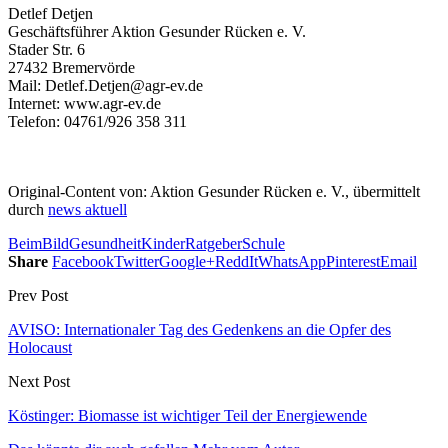
Detlef Detjen
Geschäftsführer Aktion Gesunder Rücken e. V.
Stader Str. 6
27432 Bremervörde
Mail: Detlef.Detjen@agr-ev.de
Internet: www.agr-ev.de
Telefon: 04761/926 358 311
Original-Content von: Aktion Gesunder Rücken e. V., übermittelt
durch
news aktuell
Beim
Bild
Gesundheit
Kinder
Ratgeber
Schule
Share
Facebook
Twitter
Google+
ReddIt
WhatsApp
Pinterest
Email
Prev Post
AVISO: Internationaler Tag des Gedenkens an die Opfer des
Holocaust
Next Post
Köstinger: Biomasse ist wichtiger Teil der Energiewende