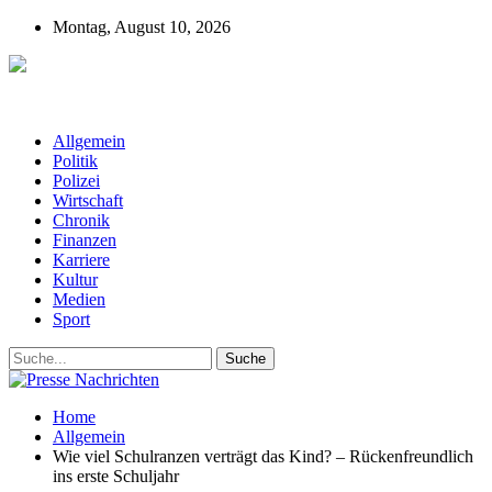
Montag, August 10, 2026
Presse-Nachrichten - Nachrichten aus
Deutschland, Österreich und der ganzen Welt aus dem Bereich
Wirtschaft, Politik, Finanzen, Sport und Polizei - immer aktuell
Allgemein
Politik
Polizei
Wirtschaft
Chronik
Finanzen
Karriere
Kultur
Medien
Sport
Home
Allgemein
Wie viel Schulranzen verträgt das Kind? – Rückenfreundlich
ins erste Schuljahr