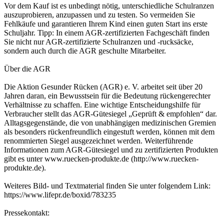
Vor dem Kauf ist es unbedingt nötig, unterschiedliche Schulranzen
auszuprobieren, anzupassen und zu testen. So vermeiden Sie
Fehlkäufe und garantieren Ihrem Kind einen guten Start ins erste
Schuljahr. Tipp: In einem AGR-zertifizierten Fachgeschäft finden
Sie nicht nur AGR-zertifizierte Schulranzen und -rucksäcke,
sondern auch durch die AGR geschulte Mitarbeiter.
Über die AGR
Die Aktion Gesunder Rücken (AGR) e. V. arbeitet seit über 20
Jahren daran, ein Bewusstsein für die Bedeutung rückengerechter
Verhältnisse zu schaffen. Eine wichtige Entscheidungshilfe für
Verbraucher stellt das AGR-Gütesiegel „Geprüft & empfohlen“ dar.
Alltagsgegenstände, die von unabhängigen medizinischen Gremien
als besonders rückenfreundlich eingestuft werden, können mit dem
renommierten Siegel ausgezeichnet werden. Weiterführende
Informationen zum AGR-Gütesiegel und zu zertifizierten Produkten
gibt es unter www.ruecken-produkte.de (http://www.ruecken-
produkte.de).
Weiteres Bild- und Textmaterial finden Sie unter folgendem Link:
https://www.lifepr.de/boxid/783235
Pressekontakt: