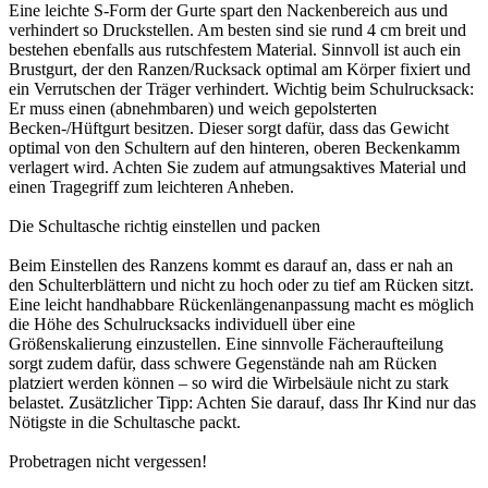
Eine leichte S-Form der Gurte spart den Nackenbereich aus und
verhindert so Druckstellen. Am besten sind sie rund 4 cm breit und
bestehen ebenfalls aus rutschfestem Material. Sinnvoll ist auch ein
Brustgurt, der den Ranzen/Rucksack optimal am Körper fixiert und
ein Verrutschen der Träger verhindert. Wichtig beim Schulrucksack:
Er muss einen (abnehmbaren) und weich gepolsterten
Becken-/Hüftgurt besitzen. Dieser sorgt dafür, dass das Gewicht
optimal von den Schultern auf den hinteren, oberen Beckenkamm
verlagert wird. Achten Sie zudem auf atmungsaktives Material und
einen Tragegriff zum leichteren Anheben.
Die Schultasche richtig einstellen und packen
Beim Einstellen des Ranzens kommt es darauf an, dass er nah an
den Schulterblättern und nicht zu hoch oder zu tief am Rücken sitzt.
Eine leicht handhabbare Rückenlängenanpassung macht es möglich
die Höhe des Schulrucksacks individuell über eine
Größenskalierung einzustellen. Eine sinnvolle Fächeraufteilung
sorgt zudem dafür, dass schwere Gegenstände nah am Rücken
platziert werden können – so wird die Wirbelsäule nicht zu stark
belastet. Zusätzlicher Tipp: Achten Sie darauf, dass Ihr Kind nur das
Nötigste in die Schultasche packt.
Probetragen nicht vergessen!