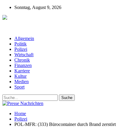
Sonntag, August 9, 2026
Presse-Nachrichten - Nachrichten aus
Deutschland, Österreich und der ganzen Welt aus dem Bereich
Wirtschaft, Politik, Finanzen, Sport und Polizei - immer aktuell
Allgemein
Politik
Polizei
Wirtschaft
Chronik
Finanzen
Karriere
Kultur
Medien
Sport
Home
Polizei
POL-MFR: (333) Bürocontainer durch Brand zerstört