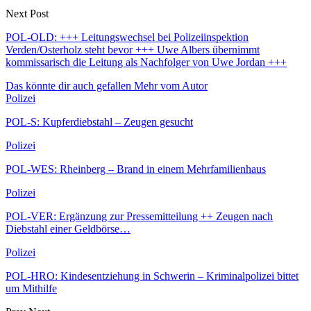
Next Post
POL-OLD: +++ Leitungswechsel bei Polizeiinspektion
Verden/Osterholz steht bevor +++ Uwe Albers übernimmt
kommissarisch die Leitung als Nachfolger von Uwe Jordan +++
Das könnte dir auch gefallen
Mehr vom Autor
Polizei
POL-S: Kupferdiebstahl – Zeugen gesucht
Polizei
POL-WES: Rheinberg – Brand in einem Mehrfamilienhaus
Polizei
POL-VER: Ergänzung zur Pressemitteilung ++ Zeugen nach
Diebstahl einer Geldbörse…
Polizei
POL-HRO: Kindesentziehung in Schwerin – Kriminalpolizei bittet
um Mithilfe