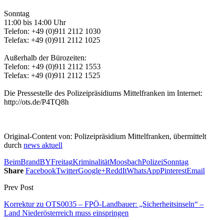
Sonntag
11:00 bis 14:00 Uhr
Telefon: +49 (0)911 2112 1030
Telefax: +49 (0)911 2112 1025
Außerhalb der Bürozeiten:
Telefon: +49 (0)911 2112 1553
Telefax: +49 (0)911 2112 1525
Die Pressestelle des Polizeipräsidiums Mittelfranken im Internet:
http://ots.de/P4TQ8h
Original-Content von: Polizeipräsidium Mittelfranken, übermittelt
durch
news aktuell
Beim
Brand
BY
Freitag
Kriminalität
Moosbach
Polizei
Sonntag
Share
Facebook
Twitter
Google+
ReddIt
WhatsApp
Pinterest
Email
Prev Post
Korrektur zu OTS0035 – FPÖ-Landbauer: „Sicherheitsinseln“ –
Land Niederösterreich muss einspringen