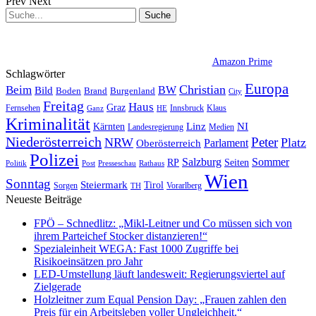
Prev
Next
Amazon Prime
Schlagwörter
Europa
Christian
Beim
BW
Bild
Boden
Brand
Burgenland
City
Freitag
Haus
Graz
Fernsehen
Innsbruck
Klaus
Ganz
HE
Kriminalität
NI
Kärnten
Linz
Landesregierung
Medien
Niederösterreich
Peter
NRW
Platz
Oberösterreich
Parlament
Polizei
Sommer
Salzburg
RP
Seiten
Politik
Presseschau
Post
Rathaus
Wien
Sonntag
Steiermark
Tirol
Vorarlberg
Sorgen
TH
Neueste Beiträge
FPÖ – Schnedlitz: „Mikl-Leitner und Co müssen sich von
ihrem Parteichef Stocker distanzieren!“
Spezialeinheit WEGA: Fast 1000 Zugriffe bei
Risikoeinsätzen pro Jahr
LED-Umstellung läuft landesweit: Regierungsviertel auf
Zielgerade
Holzleitner zum Equal Pension Day: „Frauen zahlen den
Preis für ein Arbeitsleben voller Ungleichheit.“