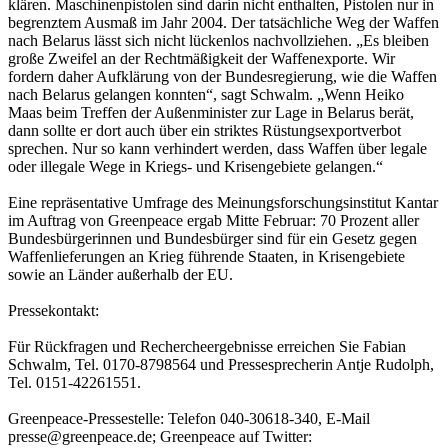
klären. Maschinenpistolen sind darin nicht enthalten, Pistolen nur in
begrenztem Ausmaß im Jahr 2004. Der tatsächliche Weg der Waffen
nach Belarus lässt sich nicht lückenlos nachvollziehen. „Es bleiben
große Zweifel an der Rechtmäßigkeit der Waffenexporte. Wir
fordern daher Aufklärung von der Bundesregierung, wie die Waffen
nach Belarus gelangen konnten“, sagt Schwalm. „Wenn Heiko
Maas beim Treffen der Außenminister zur Lage in Belarus berät,
dann sollte er dort auch über ein striktes Rüstungsexportverbot
sprechen. Nur so kann verhindert werden, dass Waffen über legale
oder illegale Wege in Kriegs- und Krisengebiete gelangen.“
Eine repräsentative Umfrage des Meinungsforschungsinstitut Kantar
im Auftrag von Greenpeace ergab Mitte Februar: 70 Prozent aller
Bundesbürgerinnen und Bundesbürger sind für ein Gesetz gegen
Waffenlieferungen an Krieg führende Staaten, in Krisengebiete
sowie an Länder außerhalb der EU.
Pressekontakt:
Für Rückfragen und Rechercheergebnisse erreichen Sie Fabian
Schwalm, Tel. 0170-8798564 und Pressesprecherin Antje Rudolph,
Tel. 0151-42261551.
Greenpeace-Pressestelle: Telefon 040-30618-340, E-Mail
presse@greenpeace.de; Greenpeace auf Twitter: