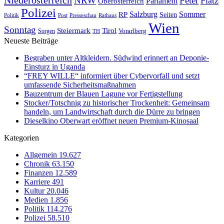
Peter
NRW
Platz
Oberösterreich
Parlament
Polizei
Sommer
Salzburg
RP
Seiten
Politik
Presseschau
Post
Rathaus
Wien
Sonntag
Steiermark
Tirol
Vorarlberg
Sorgen
TH
Neueste Beiträge
Begraben unter Altkleidern. Südwind erinnert an Deponie-
Einsturz in Uganda
“FREY WILLE“ informiert über Cybervorfall und setzt
umfassende Sicherheitsmaßnahmen
Bauzentrum der Blauen Lagune vor Fertigstellung
Stocker/Totschnig zu historischer Trockenheit: Gemeinsam
handeln, um Landwirtschaft durch die Dürre zu bringen
Dieselkino Oberwart eröffnet neuen Premium-Kinosaal
Kategorien
Allgemein
19.627
Chronik
63.150
Finanzen
12.589
Karriere
491
Kultur
20.046
Medien
1.856
Politik
114.276
Polizei
58.510