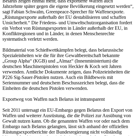
Belarus zeigen einmal mehr, dass exportierte Waffen auch
Jahrzehnte später gegen die eigene Bevölkerung eingesetzt werden“,
sagt Fabian Schwalm, Greenpeace-Sprecher für Waffenexporte.
„Rüstungsexporte außerhalb der EU destabilisieren und schaffen
Unsicherheit.“ Die Friedens- und Umweltschutzorganisation fordert
ein Verbot von Rüstungsexporten in Länder außerhalb der EU, in
Konfliktregionen und in Länder, in denen Menschenrechte
systematisch verletzt werden.
Bildmaterial von Schießwettkämpfen belegt, dass belarussische
Spezialeinheiten wie die für ihre Gewaltbereitschaft bekannte
„Group Alpha“ (KGB) und „Almaz“ (Innenministerium) die
deutschen Maschinenpistolen von Heckler & Koch seit Jahren
verwenden. Amtliche Dokumente zeigen, dass Polizeieinheiten die
P226 Sig-Sauer-Pistolen nutzen. Auch ein Bildbeweis mit
Seriennummer und deutschem Beschusszeichen belegt, dass die
Einheiten die deutschen Pistolen verwenden.
Exportweg von Waffen nach Belarus ist intransparent
Seit 2011 untersagt ein EU-Embargo gegen Belarus den Export von
Waffen und weiterer Ausrüstung, die die Polizei zur Ausübung von
Gewalt nutzen kann. Ob die genannten Waffen vor oder nach dem
Embargo nach Belarus gelangten, lässt sich anhand der offiziellen
Rüstungsexportberichte der Bundesregierung nicht vollständig