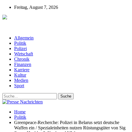
Freitag, August 7, 2026
Presse-Nachrichten - Nachrichten aus
Deutschland, Österreich und der ganzen Welt aus dem Bereich
Wirtschaft, Politik, Finanzen, Sport und Polizei - immer aktuell
Allgemein
Politik
Polizei
Wirtschaft
Chronik
Finanzen
Karriere
Kultur
Medien
Sport
Home
Politik
Greenpeace-Recherche: Polizei in Belarus setzt deutsche
Waffen ein / Spezialeinheiten nutzen Rüstungsgüter von Sig