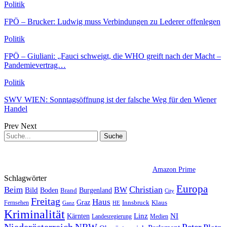
Politik
FPÖ – Brucker: Ludwig muss Verbindungen zu Lederer offenlegen
Politik
FPÖ – Giuliani: „Fauci schweigt, die WHO greift nach der Macht –
Pandemievertrag…
Politik
SWV WIEN: Sonntagsöffnung ist der falsche Weg für den Wiener
Handel
Prev
Next
Amazon Prime
Schlagwörter
Europa
Christian
Beim
BW
Bild
Boden
Brand
Burgenland
City
Freitag
Haus
Graz
Fernsehen
Innsbruck
Klaus
Ganz
HE
Kriminalität
NI
Kärnten
Linz
Landesregierung
Medien
Niederösterreich