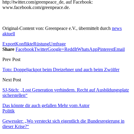
http://twitter.com/greenpeace_de, auf Facebook:
www.facebook.com/greenpeace.de.
Original-Content von: Greenpeace e.V., übermittelt durch
news
aktuell
Export
Konflikte
Rüstung
Umfrage
Share
Facebook
Twitter
Google+
ReddIt
WhatsApp
Pinterest
Email
Prev Post
Toto: Doppeljackpot beim Dreizehner und auch beim Zwölfer
Next Post
SJ-Stich: „Lost Generation verhindern. Recht auf Ausbildungsplatz
sicherstellen“
Das könnte dir auch gefallen
Mehr vom Autor
Politik
Gewessler: „Wo versteckt sich eigentlich die Bundesregierung in
dieser Krise?“