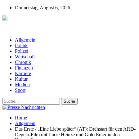
Donnerstag, August 6, 2026
Presse-Nachrichten - Nachrichten aus
Deutschland, Österreich und der ganzen Welt aus dem Bereich
Wirtschaft, Politik, Finanzen, Sport und Polizei - immer aktuell
Allgemein
Politik
Polizei
Wirtschaft
Chronik
Finanzen
Karriere
Kultur
Medien
Sport
Home
Allgemein
Das Erste / „Eine Liebe später“ (AT): Drehstart für den ARD-
Degeto-Film mit Lucie Heinze und Golo Euler in den