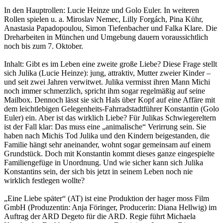
In den Hauptrollen: Lucie Heinze und Golo Euler. In weiteren
Rollen spielen u. a. Miroslav Nemec, Lilly Forgách, Pina Kühr,
Anastasia Papadopoulou, Simon Tiefenbacher und Falka Klare. Die
Dreharbeiten in München und Umgebung dauern voraussichtlich
noch bis zum 7. Oktober.
Inhalt: Gibt es im Leben eine zweite große Liebe? Diese Frage stellt
sich Julika (Lucie Heinze): jung, attraktiv, Mutter zweier Kinder –
und seit zwei Jahren verwitwet. Julika vermisst ihren Mann Michi
noch immer schmerzlich, spricht ihm sogar regelmäßig auf seine
Mailbox. Dennoch lässt sie sich Hals über Kopf auf eine Affäre mit
dem leichtlebigen Gelegenheits-Fahrradstadtführer Konstantin (Golo
Euler) ein. Aber ist das wirklich Liebe? Für Julikas Schwiegereltern
ist der Fall klar: Das muss eine „animalische“ Verirrung sein. Sie
haben nach Michis Tod Julika und den Kindern beigestanden, die
Familie hängt sehr aneinander, wohnt sogar gemeinsam auf einem
Grundstück. Doch mit Konstantin kommt dieses ganze eingespielte
Familiengefüge in Unordnung. Und wie sicher kann sich Julika
Konstantins sein, der sich bis jetzt in seinem Leben noch nie
wirklich festlegen wollte?
„Eine Liebe später“ (AT) ist eine Produktion der hager moss Film
GmbH (Produzentin: Anja Föringer, Producerin: Diana Hellwig) im
Auftrag der ARD Degeto für die ARD. Regie führt Michaela