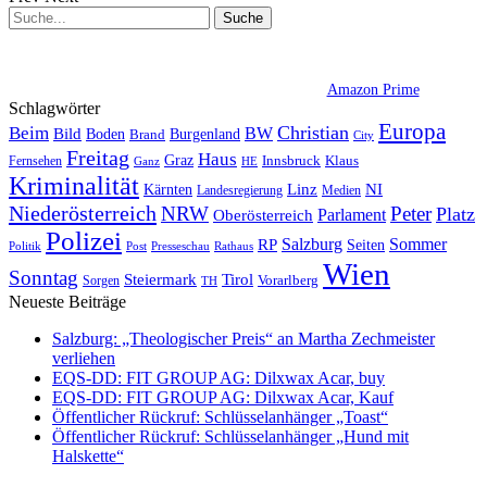
Amazon Prime
Schlagwörter
Europa
Christian
Beim
BW
Bild
Boden
Brand
Burgenland
City
Freitag
Haus
Graz
Fernsehen
Innsbruck
Klaus
Ganz
HE
Kriminalität
NI
Kärnten
Linz
Landesregierung
Medien
Niederösterreich
Peter
NRW
Platz
Oberösterreich
Parlament
Polizei
Sommer
Salzburg
RP
Seiten
Politik
Presseschau
Post
Rathaus
Wien
Sonntag
Steiermark
Tirol
Vorarlberg
Sorgen
TH
Neueste Beiträge
Salzburg: „Theologischer Preis“ an Martha Zechmeister
verliehen
EQS-DD: FIT GROUP AG: Dilxwax Acar, buy
EQS-DD: FIT GROUP AG: Dilxwax Acar, Kauf
Öffentlicher Rückruf: Schlüsselanhänger „Toast“
Öffentlicher Rückruf: Schlüsselanhänger „Hund mit
Halskette“