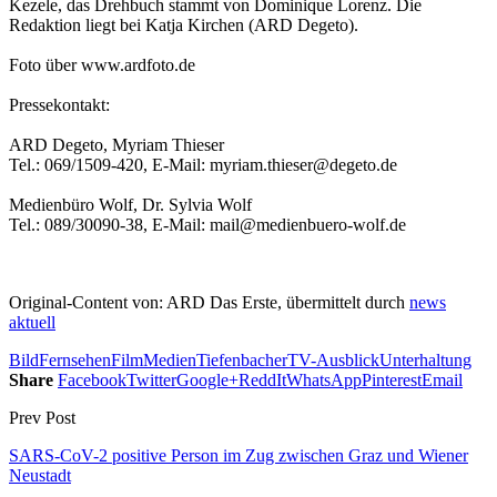
Kezele, das Drehbuch stammt von Dominique Lorenz. Die
Redaktion liegt bei Katja Kirchen (ARD Degeto).
Foto über www.ardfoto.de
Pressekontakt:
ARD Degeto, Myriam Thieser
Tel.: 069/1509-420, E-Mail: myriam.thieser@degeto.de
Medienbüro Wolf, Dr. Sylvia Wolf
Tel.: 089/30090-38, E-Mail: mail@medienbuero-wolf.de
Original-Content von: ARD Das Erste, übermittelt durch
news
aktuell
Bild
Fernsehen
Film
Medien
Tiefenbacher
TV-Ausblick
Unterhaltung
Share
Facebook
Twitter
Google+
ReddIt
WhatsApp
Pinterest
Email
Prev Post
SARS-CoV-2 positive Person im Zug zwischen Graz und Wiener
Neustadt