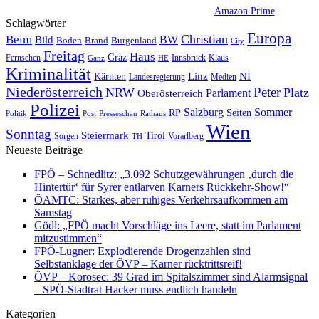
Amazon Prime
Schlagwörter
Europa
Christian
Beim
BW
Bild
Boden
Brand
Burgenland
City
Freitag
Haus
Graz
Fernsehen
Innsbruck
Klaus
Ganz
HE
Kriminalität
NI
Kärnten
Linz
Landesregierung
Medien
Niederösterreich
Peter
NRW
Platz
Oberösterreich
Parlament
Polizei
Sommer
Salzburg
RP
Seiten
Politik
Presseschau
Post
Rathaus
Wien
Sonntag
Steiermark
Tirol
Vorarlberg
Sorgen
TH
Neueste Beiträge
FPÖ – Schnedlitz: „3.092 Schutzgewährungen ‚durch die
Hintertür‘ für Syrer entlarven Karners Rückkehr-Show!“
ÖAMTC: Starkes, aber ruhiges Verkehrsaufkommen am
Samstag
Gödl: „FPÖ macht Vorschläge ins Leere, statt im Parlament
mitzustimmen“
FPÖ-Lugner: Explodierende Drogenzahlen sind
Selbstanklage der ÖVP – Karner rücktrittsreif!
ÖVP – Korosec: 39 Grad im Spitalszimmer sind Alarmsignal
– SPÖ-Stadtrat Hacker muss endlich handeln
Kategorien