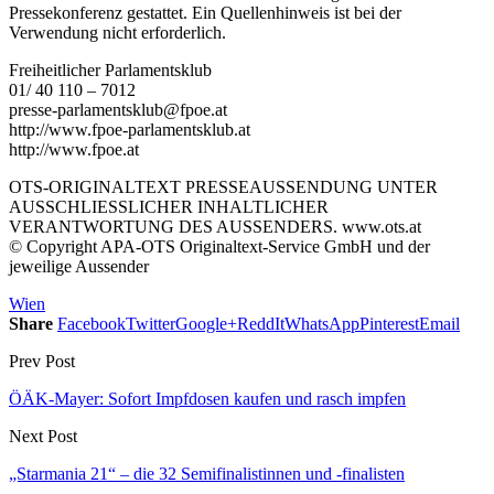
Pressekonferenz gestattet. Ein Quellenhinweis ist bei der
Verwendung nicht erforderlich.
Freiheitlicher Parlamentsklub
01/ 40 110 – 7012
presse-parlamentsklub@fpoe.at
http://www.fpoe-parlamentsklub.at
http://www.fpoe.at
OTS-ORIGINALTEXT PRESSEAUSSENDUNG UNTER
AUSSCHLIESSLICHER INHALTLICHER
VERANTWORTUNG DES AUSSENDERS. www.ots.at
© Copyright APA-OTS Originaltext-Service GmbH und der
jeweilige Aussender
Wien
Share
Facebook
Twitter
Google+
ReddIt
WhatsApp
Pinterest
Email
Prev Post
ÖÄK-Mayer: Sofort Impfdosen kaufen und rasch impfen
Next Post
„Starmania 21“ – die 32 Semifinalistinnen und -finalisten