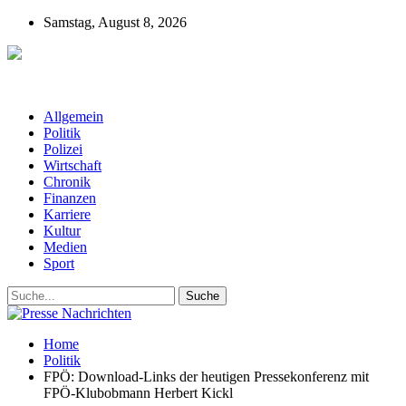
Samstag, August 8, 2026
Presse-Nachrichten - Nachrichten aus
Deutschland, Österreich und der ganzen Welt aus dem Bereich
Wirtschaft, Politik, Finanzen, Sport und Polizei - immer aktuell
Allgemein
Politik
Polizei
Wirtschaft
Chronik
Finanzen
Karriere
Kultur
Medien
Sport
Home
Politik
FPÖ: Download-Links der heutigen Pressekonferenz mit
FPÖ-Klubobmann Herbert Kickl