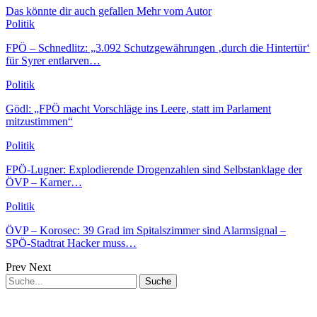
Das könnte dir auch gefallen
Mehr vom Autor
Politik
FPÖ – Schnedlitz: „3.092 Schutzgewährungen ‚durch die Hintertür‘
für Syrer entlarven…
Politik
Gödl: „FPÖ macht Vorschläge ins Leere, statt im Parlament
mitzustimmen“
Politik
FPÖ-Lugner: Explodierende Drogenzahlen sind Selbstanklage der
ÖVP – Karner…
Politik
ÖVP – Korosec: 39 Grad im Spitalszimmer sind Alarmsignal –
SPÖ-Stadtrat Hacker muss…
Prev
Next