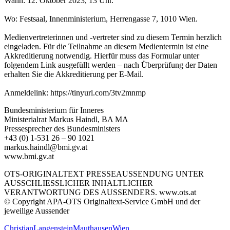
Wann: 12. Oktober 2023, 13 Uhr.
Wo: Festsaal, Innenministerium, Herrengasse 7, 1010 Wien.
Medienvertreterinnen und -vertreter sind zu diesem Termin herzlich
eingeladen. Für die Teilnahme an diesem Medientermin ist eine
Akkreditierung notwendig. Hierfür muss das Formular unter
folgendem Link ausgefüllt werden – nach Überprüfung der Daten
erhalten Sie die Akkreditierung per E-Mail.
Anmeldelink: https://tinyurl.com/3tv2mnmp
Bundesministerium für Inneres
Ministerialrat Markus Haindl, BA MA
Pressesprecher des Bundesministers
+43 (0) 1-531 26 – 90 1021
markus.haindl@bmi.gv.at
www.bmi.gv.at
OTS-ORIGINALTEXT PRESSEAUSSENDUNG UNTER
AUSSCHLIESSLICHER INHALTLICHER
VERANTWORTUNG DES AUSSENDERS. www.ots.at
© Copyright APA-OTS Originaltext-Service GmbH und der
jeweilige Aussender
Christian
Langenstein
Mauthausen
Wien