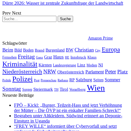
Dürre 2026: Wasser ist zentrale Zukunftsfrage der Landwirtschaft
Prev
Next
Amazon Prime
Schlagwörter
Europa
Christian
Beim
BW
Bild
Boden
Brand
Burgenland
City
Freitag
Haus
Graz
Fernsehen
Innsbruck
Klaus
Ganz
HE
Kriminalität
NI
Kärnten
Linz
Landesregierung
Medien
Niederösterreich
Peter
NRW
Platz
Oberösterreich
Parlament
Polizei
Sommer
Salzburg
RP
Seiten
Politik
Presseschau
Post
Rathaus
Wien
Sonntag
Steiermark
Tirol
Vorarlberg
Sorgen
TH
Neueste Beiträge
FPÖ – Kickl: „Burger, Teilzeit-Hass und jetzt Verhöhnung
der Mütter – Die ÖVP ist ein eiskalter Familien-Schreck!“
Begraben unter Altkleidern. Südwind erinnert an Deponie-
Einsturz in Uganda
“FREY WILLE“ informiert über Cybervorfall und setzt