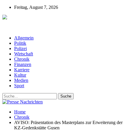
Freitag, August 7, 2026
Presse-Nachrichten - Nachrichten aus
Deutschland, Österreich und der ganzen Welt aus dem Bereich
Wirtschaft, Politik, Finanzen, Sport und Polizei - immer aktuell
Allgemein
Politik
Polizei
Wirtschaft
Chronik
Finanzen
Karriere
Kultur
Medien
Sport
Home
Chronik
AVISO: Präsentation des Masterplans zur Erweiterung der
KZ-Gedenkstätte Gusen