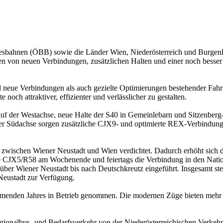
sbahnen (ÖBB) sowie die Länder Wien, Niederösterreich und Burgenl
en von neuen Verbindungen, zusätzlichen Halten und einer noch besser
e Verbindungen als auch gezielte Optimierungen bestehender Fahrplä
noch attraktiver, effizienter und verlässlicher zu gestalten.
f der Westachse, neue Halte der S40 in Gemeinlebarn und Sitzenberg-R
r Südachse sorgen zusätzliche CJX9- und optimierte REX-Verbindunge
wischen Wiener Neustadt und Wien verdichtet. Dadurch erhöht sich di
Linie CJX5/R58 am Wochenende und feiertags die Verbindung in den Na
 über Wiener Neustadt bis nach Deutschkreutz eingeführt. Insgesamt s
eustadt zur Verfügung.
mmenden Jahres in Betrieb genommen. Die modernen Züge bieten mehr S
ionalbus- und Bedarfsverkehr von der Niederösterreichischen Verkeh