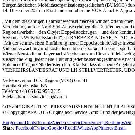
Burgenländischen Mobilitätsorganisationsgesellschaft (BUMOG) durc
14. Dezember 2025 in Kraft und sind über die VOR AnachB App sow
„Mit dem diesjährigen Fahrplanwechsel machen wir den öffentlichen 
Verdichtung auf der Nord-Süd-Achse erhöhen die Taktfrequenz und e
Regionalverkehr – den Cityjet-Doppelstockzügen – und dem kontinuier
Region als Wirtschaftsstandort“, so BARBARA NOVAK, 
„Mit der schrittweisen Einführung neuer Doppelstocktriebzüge investi
Videoüberwachung und kostenloses Internet sorgen für einen spürb
Wiener Neustadt und Payerbach-Reichenau zum Einsatz. Gleichzeiti
zusätzliche Zug, jeder neue Halt und jeder besser abgestimmte Anschl
Bahnnetz für ganz Niederösterreich. Klar ist, dass das neue Ange
VERKEHRSLANDESRAT UND LH-STELLVERTRETER, UDO
Verkehrsverbund Ost-Region (VOR) GmbH
Kamila Studzinska, BA
Telefon: +43 664 60 955 2215
E-Mail: kamila.studzinska@vor.at
OTS-ORIGINALTEXT PRESSEAUSSENDUNG UNTER AUSSCH
© Copyright APA-OTS Originaltext-Service GmbH und der jeweilig
Burgenland
Deutschkreutz
Niederösterreich
Sitzenberg-Reidling
Wien
Share
Facebook
Twitter
Google+
ReddIt
WhatsApp
Pinterest
Email