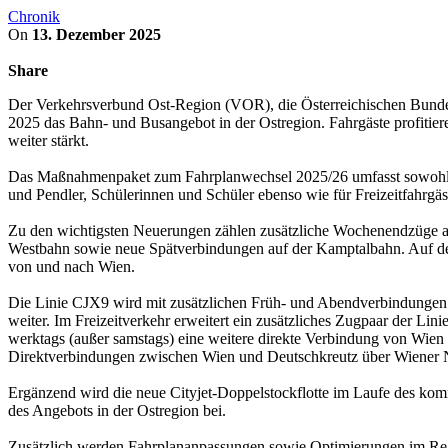
Chronik
On
13. Dezember 2025
Share
Der Verkehrsverbund Ost-Region (VOR), die Österreichischen Bunde
2025 das Bahn- und Busangebot in der Ostregion. Fahrgäste profitier
weiter stärkt.
Das Maßnahmenpaket zum Fahrplanwechsel 2025/26 umfasst sowohl neu
und Pendler, Schülerinnen und Schüler ebenso wie für Freizeitfahrgäste 
Zu den wichtigsten Neuerungen zählen zusätzliche Wochenendzüge au
Westbahn sowie neue Spätverbindungen auf der Kamptalbahn. Auf de
von und nach Wien.
Die Linie CJX9 wird mit zusätzlichen Früh- und Abendverbindungen z
weiter. Im Freizeitverkehr erweitert ein zusätzliches Zugpaar der 
werktags (außer samstags) eine weitere direkte Verbindung von Wien
Direktverbindungen zwischen Wien und Deutschkreutz über Wiener N
Ergänzend wird die neue Cityjet-Doppelstockflotte im Laufe des ko
des Angebots in der Ostregion bei.
Zusätzlich werden Fahrplananpassungen sowie Optimierungen im Reg