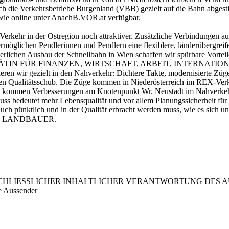
h die Verkehrsbetriebe Burgenland (VBB) gezielt auf die Bahn abgest
ie online unter AnachB.VOR.at verfügbar.
Verkehr in der Ostregion noch attraktiver. Zusätzliche Verbindungen
rmöglichen Pendlerinnen und Pendlern eine flexiblere, länderübergrei
lichen Ausbau der Schnellbahn in Wien schaffen wir spürbare Vorteile 
STADTRÄTIN FÜR FINANZEN, WIRTSCHAFT, ARBEIT, INTERNAT
eren wir gezielt in den Nahverkehr: Dichtere Takte, modernisierte Züge
aren Qualitätsschub. Die Züge kommen in Niederösterreich im REX-Ve
g kommen Verbesserungen am Knotenpunkt Wr. Neustadt im Nahverkehr
uss bedeutet mehr Lebensqualität und vor allem Planungssicherheit für 
bot auch pünktlich und in der Qualität erbracht werden muss, wie e
 LANDBAUER.
LIESSLICHER INHALTLICHER VERANTWORTUNG DES AUS
e Aussender