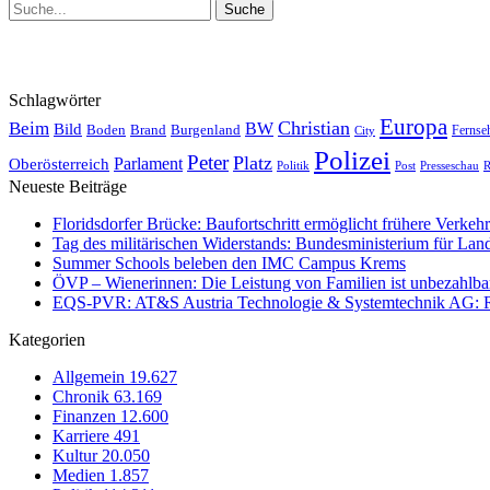
Schlagwörter
Europa
Christian
Beim
BW
Bild
Boden
Brand
Burgenland
Fernse
City
Polizei
Peter
Platz
Oberösterreich
Parlament
Politik
Presseschau
Post
R
Neueste Beiträge
Floridsdorfer Brücke: Baufortschritt ermöglicht frühere Verkeh
Tag des militärischen Widerstands: Bundesministerium für Lan
Summer Schools beleben den IMC Campus Krems
ÖVP – Wienerinnen: Die Leistung von Familien ist unbezahlbar 
EQS-PVR: AT&S Austria Technologie & Systemtechnik AG: Relea
Kategorien
Allgemein
19.627
Chronik
63.169
Finanzen
12.600
Karriere
491
Kultur
20.050
Medien
1.857