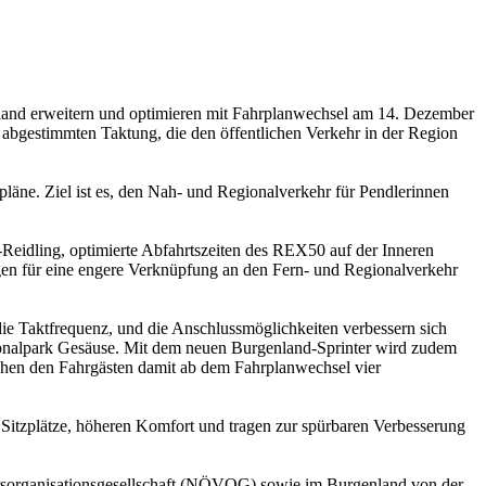
and erweitern und optimieren mit Fahrplanwechsel am 14. Dezember
 abgestimmten Taktung, die den öffentlichen Verkehr in der Region
ne. Ziel ist es, den Nah- und Regionalverkehr für Pendlerinnen
eidling, optimierte Abfahrtszeiten des REX50 auf der Inneren
n für eine engere Verknüpfung an den Fern- und Regionalverkehr
e Taktfrequenz, und die Anschlussmöglichkeiten verbessern sich
tionalpark Gesäuse. Mit dem neuen Burgenland-Sprinter wird zudem
tehen den Fahrgästen damit ab dem Fahrplanwechsel vier
itzplätze, höheren Komfort und tragen zur spürbaren Verbesserung
rsorganisationsgesellschaft (NÖVOG) sowie im Burgenland von der