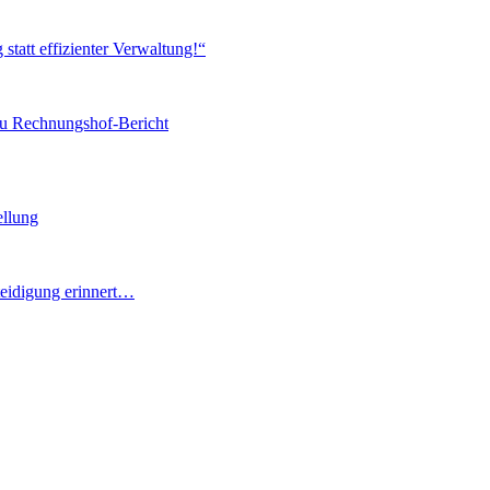
tatt effizienter Verwaltung!“
zu Rechnungshof-Bericht
ellung
teidigung erinnert…