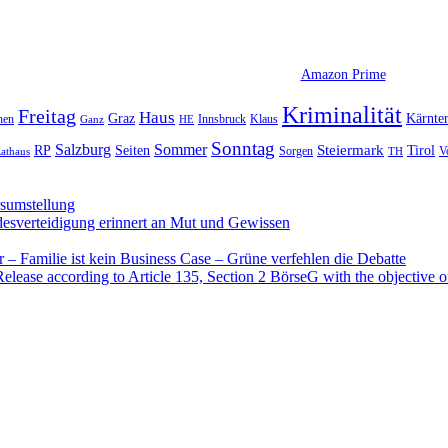
Amazon Prime
Kriminalität
Freitag
Haus
Graz
Kärnte
hen
Innsbruck
Klaus
Ganz
HE
Sonntag
Sommer
Salzburg
RP
Seiten
Steiermark
Tirol
V
Sorgen
TH
athaus
rsumstellung
desverteidigung erinnert an Mut und Gewissen
– Familie ist kein Business Case – Grüne verfehlen die Debatte
se according to Article 135, Section 2 BörseG with the objective of