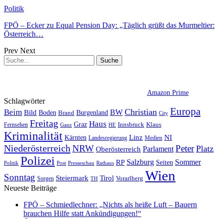
Politik
FPÖ – Ecker zu Equal Pension Day: „Täglich grüßt das Murmeltier:
Österreich…
Prev
Next
Amazon Prime
Schlagwörter
Europa
Christian
Beim
BW
Bild
Boden
Brand
Burgenland
City
Freitag
Haus
Graz
Fernsehen
Innsbruck
Klaus
Ganz
HE
Kriminalität
NI
Kärnten
Linz
Landesregierung
Medien
Niederösterreich
Peter
NRW
Platz
Oberösterreich
Parlament
Polizei
Sommer
Salzburg
RP
Seiten
Politik
Presseschau
Post
Rathaus
Wien
Sonntag
Steiermark
Tirol
Vorarlberg
Sorgen
TH
Neueste Beiträge
FPÖ – Schmiedlechner: „Nichts als heiße Luft – Bauern
brauchen Hilfe statt Ankündigungen!“