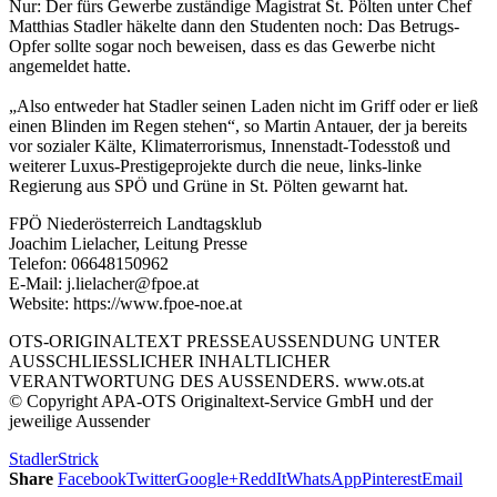
Nur: Der fürs Gewerbe zuständige Magistrat St. Pölten unter Chef
Matthias Stadler häkelte dann den Studenten noch: Das Betrugs-
Opfer sollte sogar noch beweisen, dass es das Gewerbe nicht
angemeldet hatte.
„Also entweder hat Stadler seinen Laden nicht im Griff oder er ließ
einen Blinden im Regen stehen“, so Martin Antauer, der ja bereits
vor sozialer Kälte, Klimaterrorismus, Innenstadt-Todesstoß und
weiterer Luxus-Prestigeprojekte durch die neue, links-linke
Regierung aus SPÖ und Grüne in St. Pölten gewarnt hat.
FPÖ Niederösterreich Landtagsklub
Joachim Lielacher, Leitung Presse
Telefon: 06648150962
E-Mail: j.lielacher@fpoe.at
Website: https://www.fpoe-noe.at
OTS-ORIGINALTEXT PRESSEAUSSENDUNG UNTER
AUSSCHLIESSLICHER INHALTLICHER
VERANTWORTUNG DES AUSSENDERS. www.ots.at
© Copyright APA-OTS Originaltext-Service GmbH und der
jeweilige Aussender
Stadler
Strick
Share
Facebook
Twitter
Google+
ReddIt
WhatsApp
Pinterest
Email