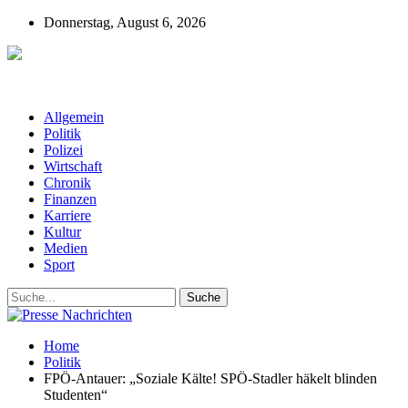
Donnerstag, August 6, 2026
Presse-Nachrichten - Nachrichten aus
Deutschland, Österreich und der ganzen Welt aus dem Bereich
Wirtschaft, Politik, Finanzen, Sport und Polizei - immer aktuell
Allgemein
Politik
Polizei
Wirtschaft
Chronik
Finanzen
Karriere
Kultur
Medien
Sport
Home
Politik
FPÖ-Antauer: „Soziale Kälte! SPÖ-Stadler häkelt blinden
Studenten“