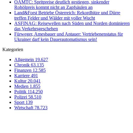
ÖAMTC: Spritpreise deutlich gestiegen, sinkender
Rohölpreis kommt nicht an Zapfsäulen an
Land&Forst Betriebe Österreich: Rekordhitze und Dürre
treffen Felder und Wälder mit voller Wucht
ASFINAG: Reisewellen nach Süden und Norden dominieren
das Verkehrsgeschehen
Fürweger, Amesbauer und Antauer: Vertriebenenstatus für
Ukrainer darf kein Dauerautomatismus sein!
Kategorien
Allgemein
19.627
Chronik
63.135
Finanzen
12.585
Karriere
491
Kultur
20.041
Medien
1.855
Politik
114.250
Polizei
58.510
Sport
139
Wirtschaft
78.723