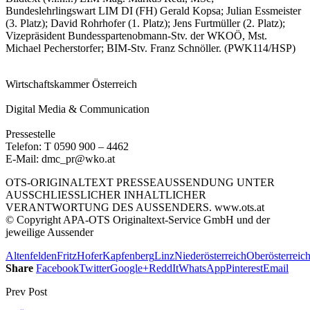
Bundeslehrlingswart LIM DI (FH) Gerald Kopsa; Julian Essmeister
(3. Platz); David Rohrhofer (1. Platz); Jens Furtmüller (2. Platz);
Vizepräsident Bundesspartenobmann-Stv. der WKOÖ, Mst.
Michael Pecherstorfer; BIM-Stv. Franz Schnöller. (PWK114/HSP)
Wirtschaftskammer Österreich
Digital Media & Communication
Pressestelle
Telefon: T 0590 900 – 4462
E-Mail: dmc_pr@wko.at
OTS-ORIGINALTEXT PRESSEAUSSENDUNG UNTER
AUSSCHLIESSLICHER INHALTLICHER
VERANTWORTUNG DES AUSSENDERS. www.ots.at
© Copyright APA-OTS Originaltext-Service GmbH und der
jeweilige Aussender
Altenfelden
Fritz
Hofer
Kapfenberg
Linz
Niederösterreich
Oberösterreic
Share
Facebook
Twitter
Google+
ReddIt
WhatsApp
Pinterest
Email
Prev Post