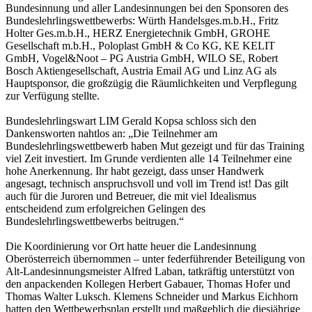
Bundesinnung und aller Landesinnungen bei den Sponsoren des
Bundeslehrlingswettbewerbs: Würth Handelsges.m.b.H., Fritz
Holter Ges.m.b.H., HERZ Energietechnik GmbH, GROHE
Gesellschaft m.b.H., Poloplast GmbH & Co KG, KE KELIT
GmbH, Vogel&Noot – PG Austria GmbH, WILO SE, Robert
Bosch Aktiengesellschaft, Austria Email AG und Linz AG als
Hauptsponsor, die großzügig die Räumlichkeiten und Verpflegung
zur Verfügung stellte.
Bundeslehrlingswart LIM Gerald Kopsa schloss sich den
Dankensworten nahtlos an: „Die Teilnehmer am
Bundeslehrlingswettbewerb haben Mut gezeigt und für das Training
viel Zeit investiert. Im Grunde verdienten alle 14 Teilnehmer eine
hohe Anerkennung. Ihr habt gezeigt, dass unser Handwerk
angesagt, technisch anspruchsvoll und voll im Trend ist! Das gilt
auch für die Juroren und Betreuer, die mit viel Idealismus
entscheidend zum erfolgreichen Gelingen des
Bundeslehrlingswettbewerbs beitrugen.“
Die Koordinierung vor Ort hatte heuer die Landesinnung
Oberösterreich übernommen – unter federführender Beteiligung von
Alt-Landesinnungsmeister Alfred Laban, tatkräftig unterstützt von
den anpackenden Kollegen Herbert Gabauer, Thomas Hofer und
Thomas Walter Luksch. Klemens Schneider und Markus Eichhorn
hatten den Wettbewerbsplan erstellt und maßgeblich die diesjährige