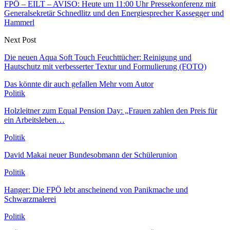
FPÖ – EILT – AVISO: Heute um 11:00 Uhr Pressekonferenz mit
Generalsekretär Schnedlitz und den Energiesprecher Kassegger und
Hammerl
Next Post
Die neuen Aqua Soft Touch Feuchttücher: Reinigung und
Hautschutz mit verbesserter Textur und Formulierung (FOTO)
Das könnte dir auch gefallen
Mehr vom Autor
Politik
Holzleitner zum Equal Pension Day: „Frauen zahlen den Preis für
ein Arbeitsleben…
Politik
David Makai neuer Bundesobmann der Schülerunion
Politik
Hanger: Die FPÖ lebt anscheinend von Panikmache und
Schwarzmalerei
Politik