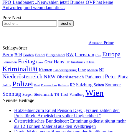
FPÖ-Landbauer: „Neuwahlen jetzt! Bundes-ÖVP hat keine
Antworten, und wenn dann die…
Prev
Next
Amazon Prime
Schlagwörter
Europa
Christian
Beim
BW
Bild
Boden
Brand
Burgenland
City
Freitag
Haus
Graz
Fernsehen
Innsbruck
Klaus
Ganz
HE
Kriminalität
NI
Kärnten
Linz
Landesregierung
Medien
Niederösterreich
Peter
NRW
Platz
Oberösterreich
Parlament
Polizei
Sommer
Salzburg
RP
Seiten
Politik
Presseschau
Post
Rathaus
Wien
Sonntag
Steiermark
Tirol
Vorarlberg
Sorgen
TH
Neueste Beiträge
Holzleitner zum Equal Pension Day: „Frauen zahlen den
Preis für ein Arbeitsleben voller Ungleichheit.“
Österreichisches Bundesheer: Entminungsdienst räumt mehr
als 12 Tonnen Material aus den Weltkriegen
David Makai neuer Bundesobmann der Schülerunion