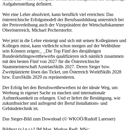
Aufgabenstellung definiert.
Wer eine Lehre absolviert, kann beruflich viel erreichen: Das
österreichische Erfolgsmodell der Berufsausbildung unterstrich bei
der Preisverleihung auch der Vizepräsident der Wirtschaftskammer
Oberösterreich, Michael Pecherstorfer.
Wer jetzt in die Lehre einsteigt und sich mit seinen Kolleginnen und
Kollegen misst, kann vielleicht schon morgen auf der Weltbühne
sein Können zeigen:_ _Die Top Fünf des diesjährigen
Bundeslehrlingswettbewerbs qualifizieren sich nämlich zusammen
mit den besten Fünf von 2027 für die Österreichische
Staatsmeisterschaft AustrianSkills 2027. Deren Sieger bzw.
Zweitplatzierte lösen das Ticket, um Österreich WorldSkills 2028
bzw. EuroSkills 2029 zu repräsentieren.
Der Erfolg bei den Berufswettbewerben ist der ideale Weg, um
Werbung in eigener Sache zu machen und internationale
Aufmerksamkeit zu erlangen. Und er liefert die Bestätigung, wie
zukunftssicher und aufregend der Beruf Installations- und
Gebäudetechnik ist.
Das Sieger-Bild zum Download (© WKOÖ/Rudolf Laresser)
Bildtext (v.l.n.r.) LIM Mag. Markus Redl, MSc;