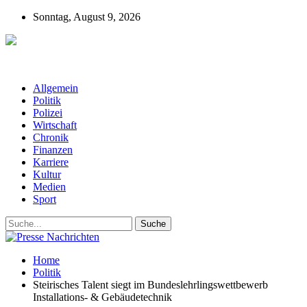
Sonntag, August 9, 2026
Presse-Nachrichten - Nachrichten aus
Deutschland, Österreich und der ganzen Welt aus dem Bereich
Wirtschaft, Politik, Finanzen, Sport und Polizei - immer aktuell
Allgemein
Politik
Polizei
Wirtschaft
Chronik
Finanzen
Karriere
Kultur
Medien
Sport
Home
Politik
Steirisches Talent siegt im Bundeslehrlingswettbewerb
Installations- & Gebäudetechnik