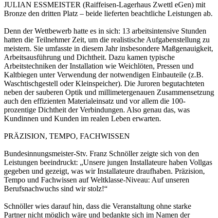
JULIAN ESSMEISTER (Raiffeisen-Lagerhaus Zwettl eGen) mit
Bronze den dritten Platz – beide lieferten beachtliche Leistungen ab.
Denn der Wettbewerb hatte es in sich: 13 arbeitsintensive Stunden
hatten die Teilnehmer Zeit, um die realistische Aufgabenstellung zu
meistern. Sie umfasste in diesem Jahr insbesondere Maßgenauigkeit,
Arbeitsausführung und Dichtheit. Dazu kamen typische
Arbeitstechniken der Installation wie Weichlöten, Pressen und
Kaltbiegen unter Verwendung der notwendigen Einbauteile (z.B.
Waschtischgestell oder Kleinspeicher). Die Juroren begutachteten
neben der sauberen Optik und millimetergenauen Zusammensetzung
auch den effizienten Materialeinsatz und vor allem die 100-
prozentige Dichtheit der Verbindungen. Also genau das, was
Kundinnen und Kunden im realen Leben erwarten.
PRÄZISION, TEMPO, FACHWISSEN
Bundesinnungsmeister-Stv. Franz Schnöller zeigte sich von den
Leistungen beeindruckt: „Unsere jungen Installateure haben Vollgas
gegeben und gezeigt, was wir Installateure draufhaben. Präzision,
Tempo und Fachwissen auf Weltklasse-Niveau: Auf unseren
Berufsnachwuchs sind wir stolz!“
Schnöller wies darauf hin, dass die Veranstaltung ohne starke
Partner nicht möglich wäre und bedankte sich im Namen der