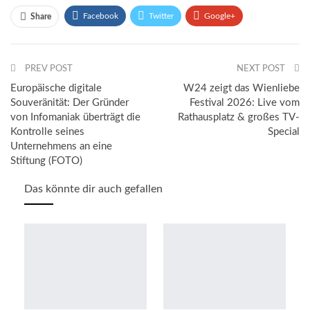
Facebook
Twitter
Google+
Share
ReddIt
WhatsApp
Pinterest
PREV POST
Email
NEXT POST
Europäische digitale
W24 zeigt das Wienliebe
Souveränität: Der Gründer
Festival 2026: Live vom
von Infomaniak überträgt die
Rathausplatz & großes TV-
Kontrolle seines
Special
Unternehmens an eine
Stiftung (FOTO)
Das könnte dir auch gefallen