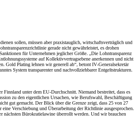
ienen sollen, müssen aber praxistauglich, wirtschaftsverträglich und
hntransparenzrichtlinie gerade nicht gewährleistet, es drohen
 Sanktionen für Unternehmen jeglicher Größe. „Die Lohntransparenz
en Entlohnungssysteme auf Kollektivvertragsebene anerkennen und nicht
en. Gold Plating lehnen wir generell ab“, betont IV-Generalsekretär
anntes System transparenter und nachvollziehbarer Entgeltstrukturen.
 Finnland unter dem EU-Durchschnitt. Niemand bestreitet, dass es
kussion zu den eigentlichen Ursachen, wie Berufswahl, Beschäftigung
icht gut gemacht. Der Blick über die Grenze zeigt, dass 25 von 27
ür eine Verschiebung und Überarbeitung der Richtlinie ausgesprochen.
der nächsten Bürokratielawine überrollt werden. Und wir brauchen