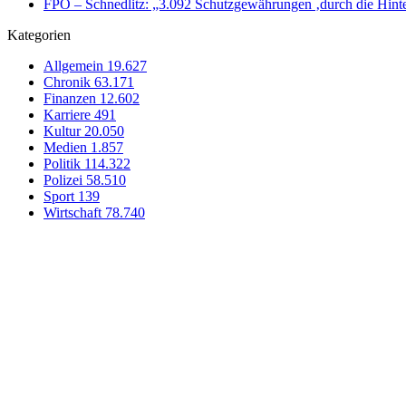
FPÖ – Schnedlitz: „3.092 Schutzgewährungen ‚durch die Hinte
Kategorien
Allgemein
19.627
Chronik
63.171
Finanzen
12.602
Karriere
491
Kultur
20.050
Medien
1.857
Politik
114.322
Polizei
58.510
Sport
139
Wirtschaft
78.740