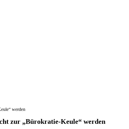
nd, Österreich und der ganzen Welt aus dem Bereich Wirtschaft, Politik
Keule“ werden
cht zur „Bürokratie-Keule“ werden