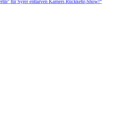
rtür‘ für Syrer entlarven Karners Rückkehr-Show!“