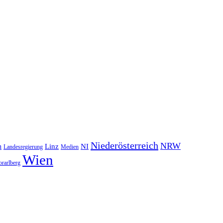
Niederösterreich
NRW
NI
n
Linz
Landesregierung
Medien
Wien
orarlberg