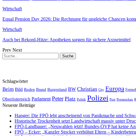
Wirtschaft
Equal Pension Day 2026: Die Rechnung für ungleiche Chancen komm
Wirtschaft
Auch bei Rekord-Hitze: Apotheken sorgen für sichere Arzneimittel
Prev
Next
Schlagwörter
Europa
Christian
Beim
BW
Bild
Boden
Brand
Burgenland
Fernse
City
Polizei
Peter
Platz
Oberösterreich
Parlament
Politik
Presseschau
Post
R
Neueste Beiträge
Hanger: Die FPÖ lebt anscheinend von Panikmache und Schwa
Historische Trockenheit setzt Landwirtschaft massiv unter Dru
FPÖ-Landbauer: „Neuwahlen jetzt! Bundes-ÖVP hat keine Ant
FPÖ – Ecker: „Kanzler Stocker verhöhnt Eltern – Kinderbetreu