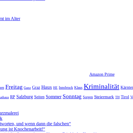
t im Alter
Amazon Prime
Kriminalität
Freitag
Haus
Graz
Kärnte
hen
Innsbruck
Klaus
Ganz
HE
Sonntag
Sommer
Salzburg
RP
Seiten
Steiermark
Tirol
V
Sorgen
TH
athaus
rzmalerei
ck
worten, und wenn dann die falschen“
ung ist Knochenarbeit!“