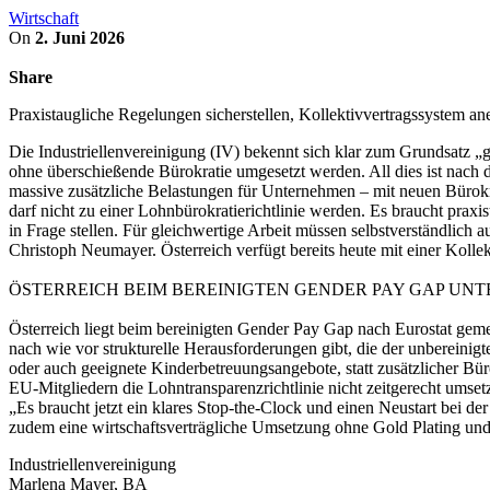
Wirtschaft
On
2. Juni 2026
Share
Praxistaugliche Regelungen sicherstellen, Kollektivvertragssystem a
Die Industriellenvereinigung (IV) bekennt sich klar zum Grundsatz „g
ohne überschießende Bürokratie umgesetzt werden. All dies ist nach 
massive zusätzliche Belastungen für Unternehmen – mit neuen Bürok
darf nicht zu einer Lohnbürokratierichtlinie werden. Es braucht prax
in Frage stellen. Für gleichwertige Arbeit müssen selbstverständlich 
Christoph Neumayer. Österreich verfügt bereits heute mit einer Kolle
ÖSTERREICH BEIM BEREINIGTEN GENDER PAY GAP UN
Österreich liegt beim bereinigten Gender Pay Gap nach Eurostat ge
nach wie vor strukturelle Herausforderungen gibt, die der unbereinig
oder auch geeignete Kinderbetreuungsangebote, statt zusätzlicher Bü
EU-Mitgliedern die Lohntransparenzrichtlinie nicht zeitgerecht umse
„Es braucht jetzt ein klares Stop-the-Clock und einen Neustart bei 
zudem eine wirtschaftsverträgliche Umsetzung ohne Gold Plating und
Industriellenvereinigung
Marlena Mayer, BA