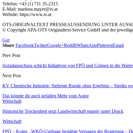
Telefon: +43 (1) 711 35-2315
E-Mail: marlena.mayer@iv.at
Website: https://www.iv.at
OTS-ORIGINALTEXT PRESSEAUSSENDUNG UNTER AUSSCH
© Copyright APA-OTS Originaltext-Service GmbH und der jeweilig
Gut
Share
Facebook
Twitter
Google+
ReddIt
WhatsApp
Pinterest
Email
Prev Post
Sozialausschuss schickt Initiativen von FPÖ und Grünen in die Warte
Next Post
KV Chemische Industrie: Siebente Runde ohne Ergebnis – Streiks 
Das könnte dir auch gefallen
Mehr vom Autor
Wirtschaft
Historische Trockenheit setzt Landwirtschaft massiv unter Druck
Wirtschaft
FPÖ – Kolm: „WKÖ-Umfrage bestätigt Versagen der Regierung – De-