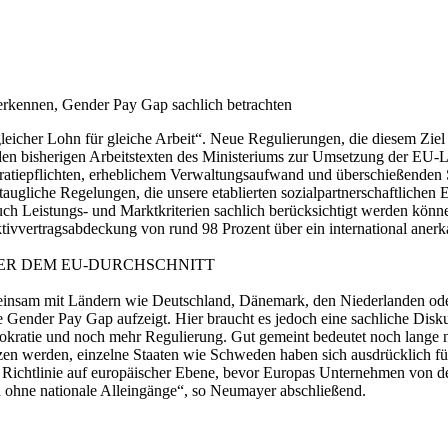
nerkennen, Gender Pay Gap sachlich betrachten
leicher Lohn für gleiche Arbeit“. Neue Regulierungen, die diesem Ziel d
den bisherigen Arbeitstexten des Ministeriums zur Umsetzung der EU-Lo
ratiepflichten, erheblichem Verwaltungsaufwand und überschießenden
istaugliche Regelungen, die unsere etablierten sozialpartnerschaftlich
auch Leistungs- und Marktkriterien sachlich berücksichtigt werden könn
ktivvertragsabdeckung von rund 98 Prozent über ein international anerk
TER DEM EU-DURCHSCHNITT
meinsam mit Ländern wie Deutschland, Dänemark, den Niederlanden oder
te Gender Pay Gap aufzeigt. Hier braucht es jedoch eine sachliche Dis
rokratie und noch mehr Regulierung. Gut gemeint bedeutet noch lange n
tzen werden, einzelne Staaten wie Schweden haben sich ausdrücklich f
der Richtlinie auf europäischer Ebene, bevor Europas Unternehmen von 
 ohne nationale Alleingänge“, so Neumayer abschließend.