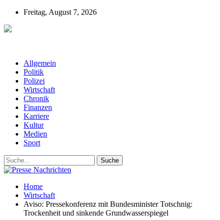
Freitag, August 7, 2026
Presse-Nachrichten - Nachrichten aus
Deutschland, Österreich und der ganzen Welt aus dem Bereich
Wirtschaft, Politik, Finanzen, Sport und Polizei - immer aktuell
Allgemein
Politik
Polizei
Wirtschaft
Chronik
Finanzen
Karriere
Kultur
Medien
Sport
Home
Wirtschaft
Aviso: Pressekonferenz mit Bundesminister Totschnig:
Trockenheit und sinkende Grundwasserspiegel