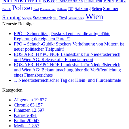
Niederösterreich
Peter
NRW
Platz
Oberösterreich
Parlament
Polizei
Sommer
Salzburg
RP
Seiten
Politik
Post
Presseschau
Rathaus
Wien
Sonntag
Steiermark
Tirol
Vorarlberg
Sorgen
TH
Neueste Beiträge
FPÖ – Schnedlitz: „Doskozil entlarvt die aufgeblähte
Regierung der eigenen Partei!“
FPÖ – Schuch-Gubik: Stockers Verhöhnung von Müttern ist
neuer politischer Tiefpunkt!
EQS-AFR: HYPO NOE Landesbank für Niederösterreich
und Wien AG: Release of a Financial report
EQS-AFR: HYPO NOE Landesbank für Niederösterreich
und Wien AG: Bekanntmachung über die Veröffentlichung
eines Finanzberichtes
1. Niederösterreichischer Tag der Klein- und Flurdenkmale
Kategorien
Allgemein
19.627
Chronik
63.157
Finanzen
12.597
Karriere
491
Kultur
20.047
Medien
1.857