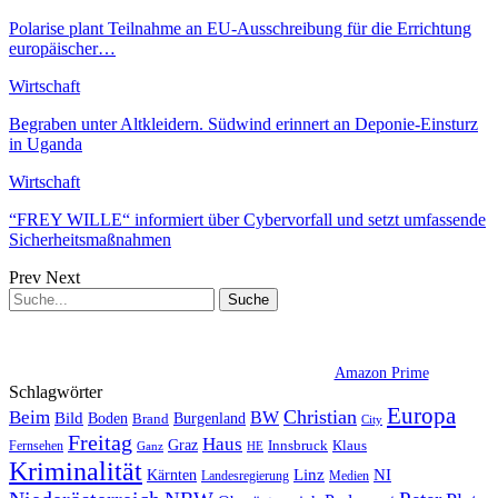
Polarise plant Teilnahme an EU-Ausschreibung für die Errichtung
europäischer…
Wirtschaft
Begraben unter Altkleidern. Südwind erinnert an Deponie-Einsturz
in Uganda
Wirtschaft
“FREY WILLE“ informiert über Cybervorfall und setzt umfassende
Sicherheitsmaßnahmen
Prev
Next
Amazon Prime
Schlagwörter
Europa
Christian
Beim
BW
Bild
Boden
Brand
Burgenland
City
Freitag
Haus
Graz
Fernsehen
Innsbruck
Klaus
Ganz
HE
Kriminalität
NI
Kärnten
Linz
Landesregierung
Medien