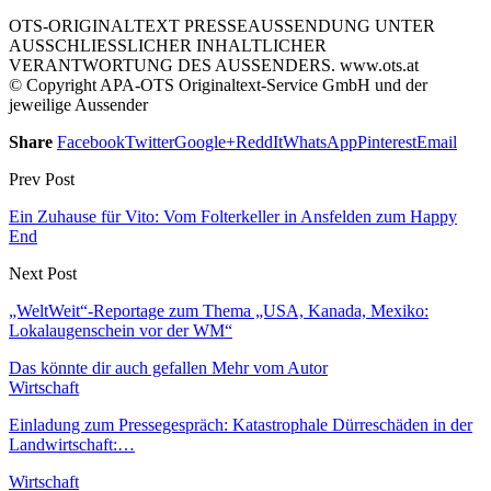
OTS-ORIGINALTEXT PRESSEAUSSENDUNG UNTER
AUSSCHLIESSLICHER INHALTLICHER
VERANTWORTUNG DES AUSSENDERS. www.ots.at
© Copyright APA-OTS Originaltext-Service GmbH und der
jeweilige Aussender
Share
Facebook
Twitter
Google+
ReddIt
WhatsApp
Pinterest
Email
Prev Post
Ein Zuhause für Vito: Vom Folterkeller in Ansfelden zum Happy
End
Next Post
„WeltWeit“-Reportage zum Thema „USA, Kanada, Mexiko:
Lokalaugenschein vor der WM“
Das könnte dir auch gefallen
Mehr vom Autor
Wirtschaft
Einladung zum Pressegespräch: Katastrophale Dürreschäden in der
Landwirtschaft:…
Wirtschaft