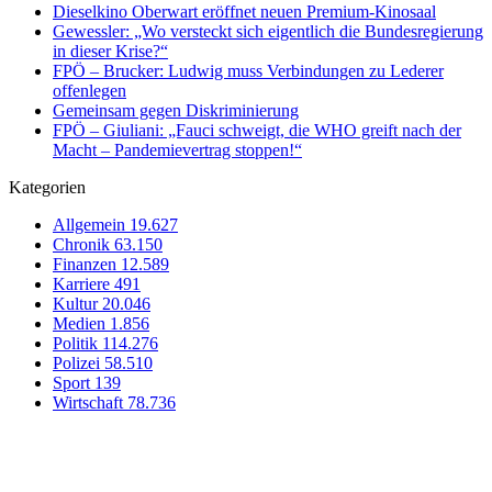
Dieselkino Oberwart eröffnet neuen Premium-Kinosaal
Gewessler: „Wo versteckt sich eigentlich die Bundesregierung
in dieser Krise?“
FPÖ – Brucker: Ludwig muss Verbindungen zu Lederer
offenlegen
Gemeinsam gegen Diskriminierung
FPÖ – Giuliani: „Fauci schweigt, die WHO greift nach der
Macht – Pandemievertrag stoppen!“
Kategorien
Allgemein
19.627
Chronik
63.150
Finanzen
12.589
Karriere
491
Kultur
20.046
Medien
1.856
Politik
114.276
Polizei
58.510
Sport
139
Wirtschaft
78.736