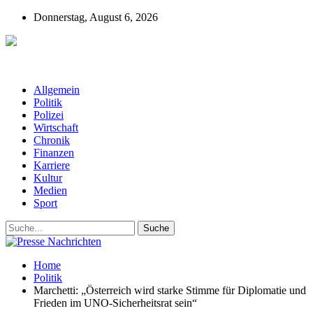
Donnerstag, August 6, 2026
Presse-Nachrichten - Nachrichten aus
Deutschland, Österreich und der ganzen Welt aus dem Bereich
Wirtschaft, Politik, Finanzen, Sport und Polizei - immer aktuell
Allgemein
Politik
Polizei
Wirtschaft
Chronik
Finanzen
Karriere
Kultur
Medien
Sport
Home
Politik
Marchetti: „Österreich wird starke Stimme für Diplomatie und
Frieden im UNO-Sicherheitsrat sein“