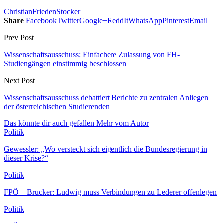
Christian
Frieden
Stocker
Share
Facebook
Twitter
Google+
ReddIt
WhatsApp
Pinterest
Email
Prev Post
Wissenschaftsausschuss: Einfachere Zulassung von FH-
Studiengängen einstimmig beschlossen
Next Post
Wissenschaftsausschuss debattiert Berichte zu zentralen Anliegen
der österreichischen Studierenden
Das könnte dir auch gefallen
Mehr vom Autor
Politik
Gewessler: „Wo versteckt sich eigentlich die Bundesregierung in
dieser Krise?“
Politik
FPÖ – Brucker: Ludwig muss Verbindungen zu Lederer offenlegen
Politik