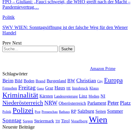
FPÖ – Giuliani: „Fauci schweigt, die WHO greift nach der Macht –
Pandemievertrag…
Politik
SWV WIEN: Sonntagsöffnung ist der falsche Weg für den Wiener
Handel
Prev
Next
Amazon Prime
Schlagwörter
Europa
Christian
Beim
BW
Bild
Boden
Brand
Burgenland
City
Freitag
Haus
Graz
Fernsehen
Innsbruck
Klaus
Ganz
HE
Kriminalität
NI
Kärnten
Linz
Landesregierung
Medien
Niederösterreich
Peter
NRW
Platz
Oberösterreich
Parlament
Polizei
Sommer
Salzburg
RP
Seiten
Politik
Presseschau
Post
Rathaus
Wien
Sonntag
Steiermark
Tirol
Vorarlberg
Sorgen
TH
Neueste Beiträge