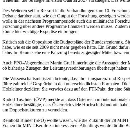
weiterhin, die Strategie im ersten Quartal 2027 vorzulegen. Das würd
Des Weiteren sei ihr Ressort in die Verhandlungen zum 10. Forschu
Debatte darüber statt, wie der Output der Forschung gesteigert werd
wolle in der nächsten Programmperiode auch die militärische Forschung
Forschung über andere Programme finanziert werden müsse. Zudem m
könne hier wichtige Expertise einbringen.
Kritisch sah die Opposition die Budgetpläne der Bundesregierung. Si
habe, wie es sie seit 2009 nicht mehr gegeben hätte. Ein Grund dafür
habe. Im Raum stehe eine Kürzung bereits zugesagter Mittel bzw. ein
Auch FPÖ-Abgeordneter Martin Graf hinterfragte die Aussagen der Mini
ob bisherige Zusagen der Leistungsvereinbarungen überhaupt halten w
Die Wissenschaftsministerin betonte, dass ihr Transparenz und Respe
führe zahlreiche Gespräche in den unterschiedlichsten Formaten. Die 
Holzleitner dezidiert. Sie verwies dazu auf den FTI-Pakt, der eine S
Rudolf Taschner (ÖVP) merkte an, dass Österreich im internationalen 
Holzleitner bestätigte, dass Österreich viele Hochschulstandorte hab
um Doppelstrukturen zu vermeiden.
Reinhold Binder (SPÖ) wollte wissen, wie die Zukunft der 28 MINT-R
Frauen für MINT-Berufe zu interessieren. Allerdings werde für die 