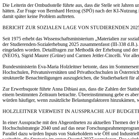
Die Leiterin der Ombudsstelle führte aus, dass die Stelle seit Jahre
hätten. Zur Frage von Bernhard Herzog (SPÖ) nach der KI-Nutzung in 
damit später keine Problem auftreten.
BERICHT ZUR SOZIALEN LAGE VON STUDIERENDEN 20
Seit 1975 erhebt das Wissenschaftsministerium „Materialien zur sozi
der Studierenden-Sozialerhebung 2025 zusammenfasst (III-338 d.B.). 
eingeladen worden. Detailfragen zur Methodik der Erhebung und der 
(NEOS), Sigrid Maurer (Grüne) und Carmen Jeitler-Cincelli. Vor all
Bundesministerin Eva-Maria Holzleitner betonte, dass im Sommerseme
Hochschulen, Privatuniversitäten und Privathochschulen in Österreich
strukturelle Benachteiligungen auszugleichen, die Studierbarkeit für 
Zur Erwerbsquote führte Anna Dibiasi aus, dass die Zahlen der Statisti
einem bestimmten Zeitraum betrachte. Übereinstimmung gebe es aber 
würden häufiger, wenn zusätzliche Belastungsfaktoren hinzukämen, 
HOLZLEITNER VERWEIST IN AUSSPRACHE AUF BUDGET
In einer Aussprache mit den Abgeordneten zu aktuellen Themen der H
Hochschulstrategie 2040 und auf das neue Forschungsrahmenprogramm d
Parallel dazu würden Inputs von Stakeholdern wie ÖH und Industriell