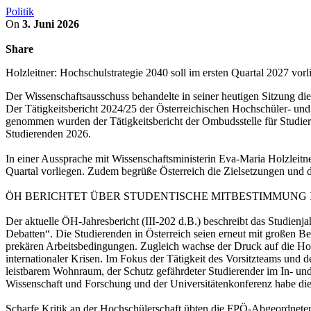
Politik
On
3. Juni 2026
Share
Holzleitner: Hochschulstrategie 2040 soll im ersten Quartal 2027 vorl
Der Wissenschaftsausschuss behandelte in seiner heutigen Sitzung die
Der Tätigkeitsbericht 2024/25 der Österreichischen Hochschüler- un
genommen wurden der Tätigkeitsbericht der Ombudsstelle für Studiere
Studierenden 2026.
In einer Aussprache mit Wissenschaftsministerin Eva-Maria Holzleitne
Quartal vorliegen. Zudem begrüße Österreich die Zielsetzungen und d
ÖH BERICHTET ÜBER STUDENTISCHE MITBESTIMMUNG I
Der aktuelle ÖH-Jahresbericht (III-202 d.B.) beschreibt das Studienj
Debatten“. Die Studierenden in Österreich seien erneut mit großen
prekären Arbeitsbedingungen. Zugleich wachse der Druck auf die Hoc
internationaler Krisen. Im Fokus der Tätigkeit des Vorsitzteams und
leistbarem Wohnraum, der Schutz gefährdeter Studierender im In- u
Wissenschaft und Forschung und der Universitätenkonferenz habe die
Scharfe Kritik an der Hochschülerschaft übten die FPÖ-Abgeordneten 