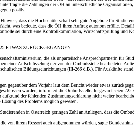
interfragte die Zahlungen der ÖH an unterschiedliche Organisationen,
gegen positiv.
em Hinweis, dass die Hochschülerschaft sehr gute Angebote für Studiere
aufsicht, was bedeute, dass die ÖH ihren Auftrag autonom erfülle. Detail
kontrolle sei durch eine Kontrollkommission, Wirtschaftsprüfung und K
4/25 ETWAS ZURÜCKGEGANGEN
ssenschaftsministerium, die als unparteiische Ansprechpartnerin für St
 neben einer Aufschlüsselung der von der Ombudsstelle bearbeiteten An
hulischen Bildungseinrichtungen (III-266 d.B.). Für Auskünfte stand
egen gegenüber dem Vorjahr laut dem Bericht wieder etwas zurückgega
geschlossen worden, informiert die Ombudsstelle. Insgesamt seien 222 A
en aufgrund der fehlenden Zustimmungserklärung nicht weiter bearbeitb
ine Lösung des Problems möglich gewesen.
Studierenden in Österreich geringen Zahl an Anliegen, dass die Ombuds
, die von ihrem Ressort auch aufgenommen würden, sagte Bundesministe