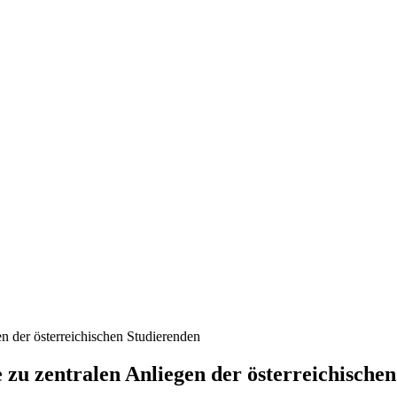
nd, Österreich und der ganzen Welt aus dem Bereich Wirtschaft, Politik
en der österreichischen Studierenden
e zu zentralen Anliegen der österreichische