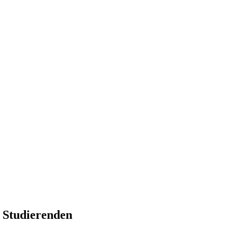
, Finanzen, Sport und Polizei - immer aktuell
n Studierenden