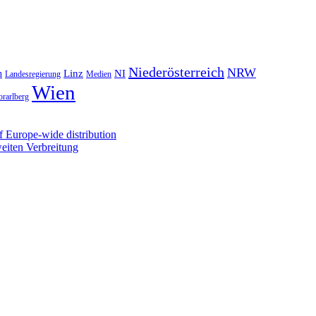
Niederösterreich
NRW
NI
n
Linz
Landesregierung
Medien
Wien
orarlberg
 Europe-wide distribution
iten Verbreitung