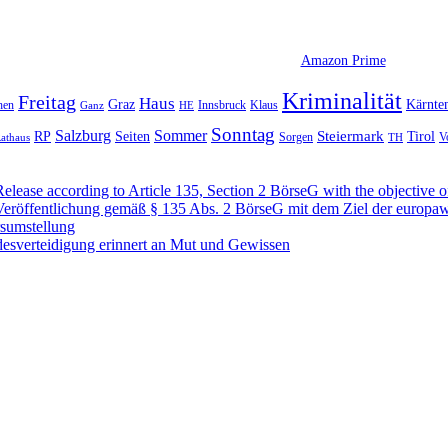
Amazon Prime
Kriminalität
Freitag
Haus
Graz
Kärnte
hen
Innsbruck
Klaus
Ganz
HE
Sonntag
Sommer
Salzburg
RP
Seiten
Steiermark
Tirol
V
Sorgen
TH
athaus
se according to Article 135, Section 2 BörseG with the objective of
öffentlichung gemäß § 135 Abs. 2 BörseG mit dem Ziel der europawe
rsumstellung
desverteidigung erinnert an Mut und Gewissen