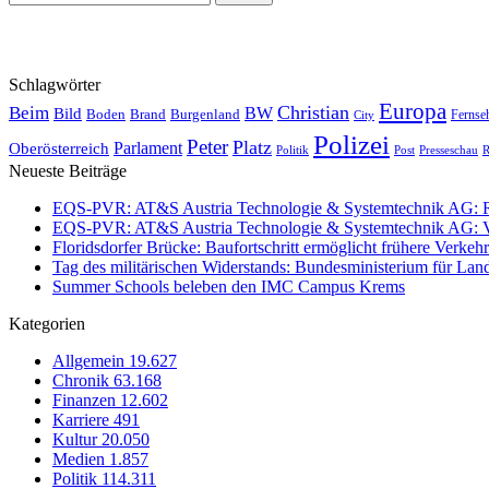
Schlagwörter
Europa
Christian
Beim
BW
Bild
Boden
Brand
Burgenland
Fernse
City
Polizei
Peter
Platz
Oberösterreich
Parlament
Politik
Presseschau
Post
R
Neueste Beiträge
EQS-PVR: AT&S Austria Technologie & Systemtechnik AG: Relea
EQS-PVR: AT&S Austria Technologie & Systemtechnik AG: Ver
Floridsdorfer Brücke: Baufortschritt ermöglicht frühere Verkeh
Tag des militärischen Widerstands: Bundesministerium für Lan
Summer Schools beleben den IMC Campus Krems
Kategorien
Allgemein
19.627
Chronik
63.168
Finanzen
12.602
Karriere
491
Kultur
20.050
Medien
1.857
Politik
114.311