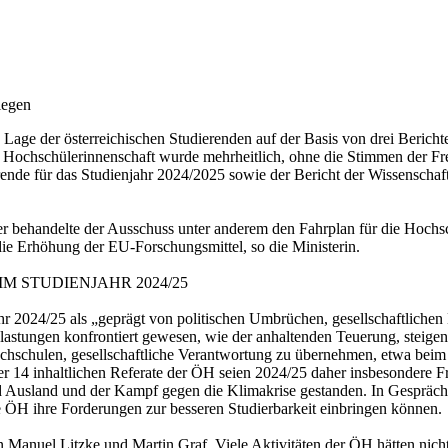
iegen
 Lage der österreichischen Studierenden auf der Basis von drei Bericht
d Hochschülerinnenschaft wurde mehrheitlich, ohne die Stimmen der Fr
nde für das Studienjahr 2024/2025 sowie der Bericht der Wissenschaftsm
r behandelte der Ausschuss unter anderem den Fahrplan für die Hochschu
ie Erhöhung der EU-Forschungsmittel, so die Ministerin.
M STUDIENJAHR 2024/25
ahr 2024/25 als „geprägt von politischen Umbrüchen, gesellschaftliche
 Belastungen konfrontiert gewesen, wie der anhaltenden Teuerung, st
hschulen, gesellschaftliche Verantwortung zu übernehmen, etwa beim K
 der 14 inhaltlichen Referate der ÖH seien 2024/25 daher insbesondere 
nd Ausland und der Kampf gegen die Klimakrise gestanden. In Gespräc
 ÖH ihre Forderungen zur besseren Studierbarkeit einbringen können.
Manuel Litzke und Martin Graf. Viele Aktivitäten der ÖH hätten nicht