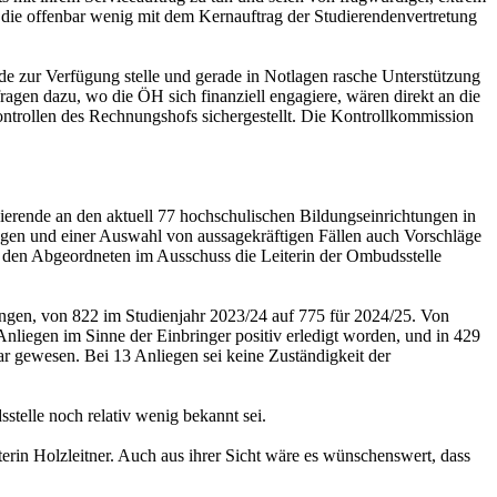
 die offenbar wenig mit dem Kernauftrag der Studierendenvertretung
nde zur Verfügung stelle und gerade in Notlagen rasche Unterstützung
fragen dazu, wo die ÖH sich finanziell engagiere, wären direkt an die
ontrollen des Rechnungshofs sichergestellt. Die Kontrollkommission
udierende an den aktuell 77 hochschulischen Bildungseinrichtungen in
liegen und einer Auswahl von aussagekräftigen Fällen auch Vorschläge
 den Abgeordneten im Ausschuss die Leiterin der Ombudsstelle
ngen, von 822 im Studienjahr 2023/24 auf 775 für 2024/25. Von
nliegen im Sinne der Einbringer positiv erledigt worden, und in 429
ar gewesen. Bei 13 Anliegen sei keine Zuständigkeit der
stelle noch relativ wenig bekannt sei.
rin Holzleitner. Auch aus ihrer Sicht wäre es wünschenswert, dass