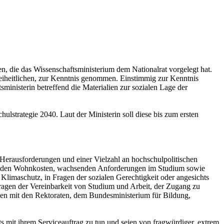
en, die das Wissenschaftsministerium dem Nationalrat vorgelegt hat.
eiheitlichen, zur Kenntnis genommen. Einstimmig zur Kenntnis
inisterin betreffend die Materialien zur sozialen Lage der
lstrategie 2040. Laut der Ministerin soll diese bis zum ersten
n Herausforderungen und einer Vielzahl an hochschulpolitischen
eigenden Wohnkosten, wachsenden Anforderungen im Studium sowie
limaschutz, in Fragen der sozialen Gerechtigkeit oder angesichts
Fragen der Vereinbarkeit von Studium und Arbeit, der Zugang zu
hen mit den Rektoraten, dem Bundesministerium für Bildung,
s mit ihrem Serviceauftrag zu tun und seien von fragwürdiger, extrem