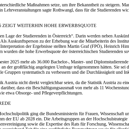
n unterschiedliche Maßnahmen setze, um ihre Bekanntheit zu steigern. Ma
Lehrveranstaltungen sagte Rothwangl, dass für die Studierenden wichti
25 ZEIGT WEITERHIN HOHE ERWERBSQUOTE
alen Lage der Studierenden in Österreich“. Darin werden neben Auskünf
Als Auskunftsperson zu der Erhebung war die Mitarbeiterin des Institu
Interpretation der Ergebnisse stellten Martin Graf (FPÖ), Heinrich 
em wurden die hohe Erwerbsquote der österreichischen Studierenden so
ster 2025 mehr als 36.000 Bachelor-, Master- und Diplomstudierende 
 an der großflächig angelegten Umfrage teilgenommen hätten. Sie sei dam
alle Gruppen systematisch zu verbessern und die Durchlässigkeit und In
k Austria nicht direkt vergleichbar seien, da die Statistik Austria zu 
darüber, dass ein Beschäftigungsausmaß von mehr als 11 Wochenstunde
wie etwa Obsorge- und Pflegeverpflichtungen.
REDE
ochschulpolitik ging die Bundesministerin für Frauen, Wissenschaft u
er EU ab 2028 ein. Die Arbeitsgruppen an der Hochschulstrategie hätte
envereinigung sowie die Expertise des Rats für Forschung, Wissenschaf