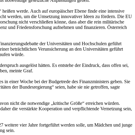
falls notwendige gesetzliche Anpassungen geben.
heißen werde. Auch auf europäischer Ebene finde eine intensive
eicht werden, um die Umsetzung innovativer Ideen zu fördern. Die EU
rschung nicht verschließen könne, dass aber die rein militärische
nz und Friedensforschung aufnehmen und finanzieren. Österreich
Finanzierungsdebatte der Universitäten und Hochschulen geführt
einer beträchtlichen Verunsicherung an den Universitäten geführt
laufen würde.
rspruch ausgelöst hätten. Es entstehe der Eindruck, dass offen sei,
ben, meinte Graf.
s in einer Woche bei der Budgetrede des Finanzministers geben. Sie
äten der Bundesregierung“ seien, habe sie nie getroffen, sagte
davon nicht die notwendige „kritische Größe“ erreichen würden.
daher die verstärkte Kooperation und verpflichtende Vernetzung sein,
7 weitere vier Jahre fortgeführt werden solle, um Mädchen und junge
ng sein.