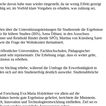
nche davon habe man wieder eingestellt, da sie wenig Effekt gezeigt
g sei, im Vorfeld klare Vorgaben zu erhalten, was zulässig sei,
ten über die Unterstützungsleistungen für Studierende die Ergebnisse
ts für höhere Studien (IHS), Anna Dibiasi, in den Ausschuss
Himmer und Reinhold Binder (beide SPÖ), Martina von Künsberg Sarre
wie die Frage der Wohnkosten thematisiert.
öffentlicher Universitäten, Fachhochschulen, Pädagogischer
it sehr repräsentativ. Die Erhebung zeige, dass es weiter gelte,
klusion zu erhöhen.
einem Stichtag erhebe, während die Umfrage die Erwerbstätigkeit in
n sich auf den Studienerfolg deutlich auswirke. Studienabbrüche
nd Forschung Eva-Maria Holzleitner vor allem auf die
n bereits gute Ergebnisse geliefert, berichtete die Ministerin.
t, Innovation und Technologieentwicklung einfließen. Ziel sei es