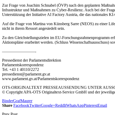
Zur Frage von Joachim Schnabel (ÖVP) nach den geplanten Maßnahmen 
Infrastruktur und Maßnahmen zu Cyber-Resilienz. Auch bei der Frage
Unterstützung der Initiative AI Factory Austria, die das nationales KI
Auf die Frage von Martina von Künsberg Sarre (NEOS) zu einer Life Sci
nicht in ihrem Ressort angesiedelt sein.
Zu den Gleichstellungszielen im EU-Forschungsrahmenprogramm erfuhr P
Aktionspläne erarbeitet werden. (Schluss Wissenschaftsausschuss) so
————————-
Pressedienst der Parlamentsdirektion
Parlamentskorrespondenz
Tel. +43 1 40110/2272
pressedienst@parlament.gv.at
www.parlament.gv.at/Parlamentskorrespondenz
OTS-ORIGINALTEXT PRESSEAUSSENDUNG UNTER AUSSCH
© Copyright APA-OTS Originaltext-Service GmbH und der jeweilig
Binder
Graf
Maurer
Share
Facebook
Twitter
Google+
ReddIt
WhatsApp
Pinterest
Email
Prev Post