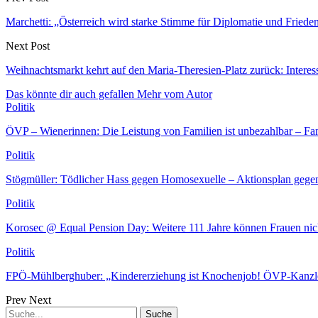
Marchetti: „Österreich wird starke Stimme für Diplomatie und Friede
Next Post
Weihnachtsmarkt kehrt auf den Maria-Theresien-Platz zurück: Interes
Das könnte dir auch gefallen
Mehr vom Autor
Politik
ÖVP – Wienerinnen: Die Leistung von Familien ist unbezahlbar – Fam
Politik
Stögmüller: Tödlicher Hass gegen Homosexuelle – Aktionsplan ge
Politik
Korosec @ Equal Pension Day: Weitere 111 Jahre können Frauen ni
Politik
FPÖ-Mühlberghuber: „Kindererziehung ist Knochenjob! ÖVP-Kanzle
Prev
Next