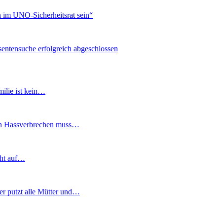
n im UNO-Sicherheitsrat sein“
sentensuche erfolgreich abgeschlossen
ilie ist kein…
gen Hassverbrechen muss…
cht auf…
r putzt alle Mütter und…