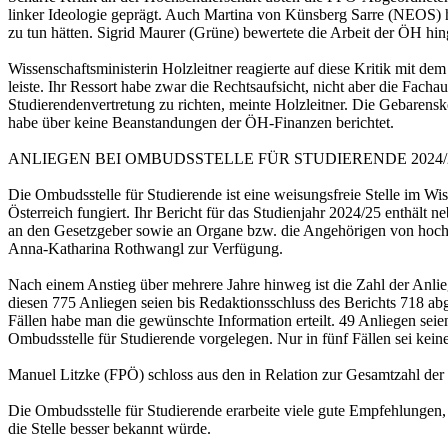
linker Ideologie geprägt. Auch Martina von Künsberg Sarre (NEOS) h
zu tun hätten. Sigrid Maurer (Grüne) bewertete die Arbeit der ÖH hin
Wissenschaftsministerin Holzleitner reagierte auf diese Kritik mit d
leiste. Ihr Ressort habe zwar die Rechtsaufsicht, nicht aber die Fach
Studierendenvertretung zu richten, meinte Holzleitner. Die Gebarens
habe über keine Beanstandungen der ÖH-Finanzen berichtet.
ANLIEGEN BEI OMBUDSSTELLE FÜR STUDIERENDE 202
Die Ombudsstelle für Studierende ist eine weisungsfreie Stelle im Wi
Österreich fungiert. Ihr Bericht für das Studienjahr 2024/25 enthält
an den Gesetzgeber sowie an Organe bzw. die Angehörigen von hochsc
Anna-Katharina Rothwangl zur Verfügung.
Nach einem Anstieg über mehrere Jahre hinweg ist die Zahl der Anli
diesen 775 Anliegen seien bis Redaktionsschluss des Berichts 718 ab
Fällen habe man die gewünschte Information erteilt. 49 Anliegen sei
Ombudsstelle für Studierende vorgelegen. Nur in fünf Fällen sei ke
Manuel Litzke (FPÖ) schloss aus den in Relation zur Gesamtzahl der 
Die Ombudsstelle für Studierende erarbeite viele gute Empfehlungen
die Stelle besser bekannt würde.