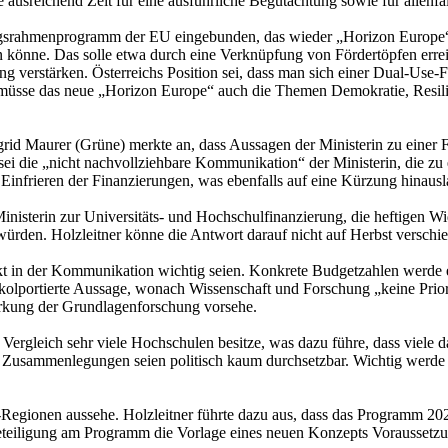
e ausreichend Zeit für eine ausführliche Begutachtung sowie für allen
ngsrahmenprogramm der EU eingebunden, das wieder „Horizon Europe“ 
en könne. Das solle etwa durch eine Verknüpfung von Fördertöpfen err
 verstärken. Österreichs Position sei, dass man sich einer Dual-Use-Fo
üsse das neue „Horizon Europe“ auch die Themen Demokratie, Resilie
grid Maurer (Grüne) merkte an, dass Aussagen der Ministerin zu einer 
 sei die „nicht nachvollziehbare Kommunikation“ der Ministerin, die zu 
 Einfrieren der Finanzierungen, was ebenfalls auf eine Kürzung hinaus
sterin zur Universitäts- und Hochschulfinanzierung, die heftigen Wide
ürden. Holzleitner könne die Antwort darauf nicht auf Herbst verschie
kt in der Kommunikation wichtig seien. Konkrete Budgetzahlen werde e
kolportierte Aussage, wonach Wissenschaft und Forschung „keine Priorit
tärkung der Grundlagenforschung vorsehe.
Vergleich sehr viele Hochschulen besitze, was dazu führe, dass viele 
e. Zusammenlegungen seien politisch kaum durchsetzbar. Wichtig werde 
egionen aussehe. Holzleitner führte dazu aus, dass das Programm 202
Beteiligung am Programm die Vorlage eines neuen Konzepts Voraussetzu