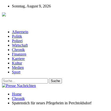
Sonntag, August 9, 2026
Presse-Nachrichten - Nachrichten aus
Deutschland, Österreich und der ganzen Welt aus dem Bereich
Wirtschaft, Politik, Finanzen, Sport und Polizei - immer aktuell
Allgemein
Politik
Polizei
Wirtschaft
Chronik
Finanzen
Karriere
Kultur
Medien
Sport
Home
Chronik
Spatenstich für neues Pflegeheim in Perchtoldsdorf