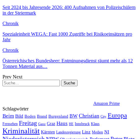
Seit 2024 bis Jahresende 2026: 400 Aufnahmen von Polizeischülern
in der Steiermark
Chronik
Spezialeinheit WEGA: Fast 1000 Zugriffe bei Risikoeinsätzen pro
Jahr
Chronik
Österreichisches Bundesheer: Entminungsdienst räumt mehr als 12
Tonnen Material aus…
Prev
Next
Amazon Prime
Schlagwörter
Europa
Christian
Beim
BW
Bild
Boden
Brand
Burgenland
City
Freitag
Haus
Graz
Fernsehen
Innsbruck
Klaus
Ganz
HE
Kriminalität
NI
Kärnten
Linz
Landesregierung
Medien
Niederösterreich
Peter
NRW
Platz