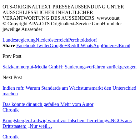
OTS-ORIGINALTEXT PRESSEAUSSENDUNG UNTER
AUSSCHLIESSLICHER INHALTLICHER
VERANTWORTUNG DES AUSSENDERS. www.ots.at
© Copyright APA-OTS Originaltext-Service GmbH und der
jeweilige Aussender
Landesregierung
Niederösterreich
Perchtoldsdorf
Share
Facebook
Twitter
Google+
ReddIt
WhatsApp
Pinterest
Email
Prev Post
Salzkammergut-Media GmbH: Sanierungsverfahren zurückgezogen
Next Post
Indien ruft: Warum Standards am Wachstumsmarkt den Unterschied
machen
Das könnte dir auch gefallen
Mehr vom Autor
Chronik
Königsberger-Ludwig warnt vor falschen Tierrettungs-NGOs aus
Drittstaaten: „Nur weil…
Chronik