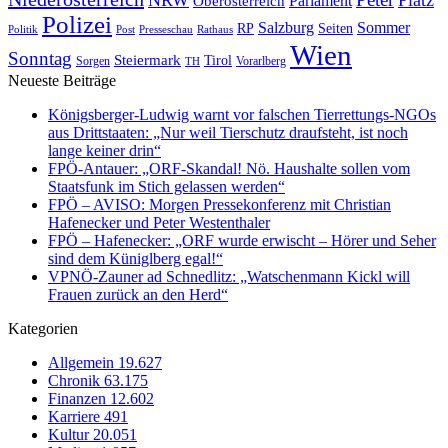
Oberösterreich
Parlament
Polizei
Sommer
Salzburg
RP
Seiten
Politik
Presseschau
Post
Rathaus
Wien
Sonntag
Steiermark
Tirol
Vorarlberg
Sorgen
TH
Neueste Beiträge
Königsberger-Ludwig warnt vor falschen Tierrettungs-NGOs
aus Drittstaaten: „Nur weil Tierschutz draufsteht, ist noch
lange keiner drin“
FPÖ-Antauer: „ORF-Skandal! Nö. Haushalte sollen vom
Staatsfunk im Stich gelassen werden“
FPÖ – AVISO: Morgen Pressekonferenz mit Christian
Hafenecker und Peter Westenthaler
FPÖ – Hafenecker: „ORF wurde erwischt – Hörer und Seher
sind dem Küniglberg egal!“
VPNÖ-Zauner ad Schnedlitz: „Watschenmann Kickl will
Frauen zurück an den Herd“
Kategorien
Allgemein
19.627
Chronik
63.175
Finanzen
12.602
Karriere
491
Kultur
20.051