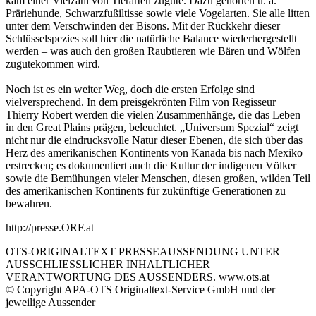
kam einer Vielzahl von Tierarten zugute. Dazu gehörten u. a.
Präriehunde, Schwarzfußiltisse sowie viele Vogelarten. Sie alle litten
unter dem Verschwinden der Bisons. Mit der Rückkehr dieser
Schlüsselspezies soll hier die natürliche Balance wiederhergestellt
werden – was auch den großen Raubtieren wie Bären und Wölfen
zugutekommen wird.
Noch ist es ein weiter Weg, doch die ersten Erfolge sind
vielversprechend. In dem preisgekrönten Film von Regisseur
Thierry Robert werden die vielen Zusammenhänge, die das Leben
in den Great Plains prägen, beleuchtet. „Universum Spezial“ zeigt
nicht nur die eindrucksvolle Natur dieser Ebenen, die sich über das
Herz des amerikanischen Kontinents von Kanada bis nach Mexiko
erstrecken; es dokumentiert auch die Kultur der indigenen Völker
sowie die Bemühungen vieler Menschen, diesen großen, wilden Teil
des amerikanischen Kontinents für zukünftige Generationen zu
bewahren.
http://presse.ORF.at
OTS-ORIGINALTEXT PRESSEAUSSENDUNG UNTER
AUSSCHLIESSLICHER INHALTLICHER
VERANTWORTUNG DES AUSSENDERS. www.ots.at
© Copyright APA-OTS Originaltext-Service GmbH und der
jeweilige Aussender