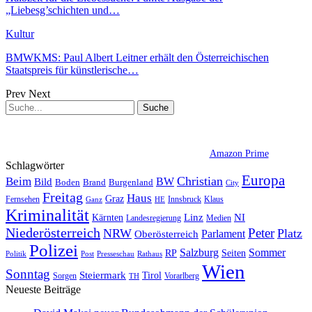
„Liebesg’schichten und…
Kultur
BMWKMS: Paul Albert Leitner erhält den Österreichischen
Staatspreis für künstlerische…
Prev
Next
Amazon Prime
Schlagwörter
Europa
Christian
Beim
BW
Bild
Boden
Brand
Burgenland
City
Freitag
Haus
Graz
Fernsehen
Innsbruck
Klaus
Ganz
HE
Kriminalität
NI
Kärnten
Linz
Landesregierung
Medien
Niederösterreich
Peter
NRW
Platz
Oberösterreich
Parlament
Polizei
Sommer
Salzburg
RP
Seiten
Politik
Presseschau
Post
Rathaus
Wien
Sonntag
Steiermark
Tirol
Vorarlberg
Sorgen
TH
Neueste Beiträge