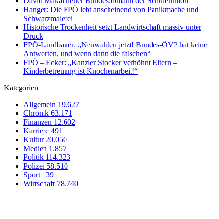
David Makai neuer Bundesobmann der Schülerunion
Hanger: Die FPÖ lebt anscheinend von Panikmache und
Schwarzmalerei
Historische Trockenheit setzt Landwirtschaft massiv unter
Druck
FPÖ-Landbauer: „Neuwahlen jetzt! Bundes-ÖVP hat keine
Antworten, und wenn dann die falschen“
FPÖ – Ecker: „Kanzler Stocker verhöhnt Eltern –
Kinderbetreuung ist Knochenarbeit!“
Kategorien
Allgemein
19.627
Chronik
63.171
Finanzen
12.602
Karriere
491
Kultur
20.050
Medien
1.857
Politik
114.323
Polizei
58.510
Sport
139
Wirtschaft
78.740