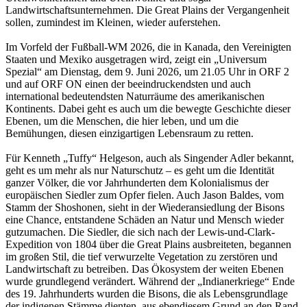
Landwirtschaftsunternehmen. Die Great Plains der Vergangenheit
sollen, zumindest im Kleinen, wieder auferstehen.
Im Vorfeld der Fußball-WM 2026, die in Kanada, den Vereinigten
Staaten und Mexiko ausgetragen wird, zeigt ein „Universum
Spezial“ am Dienstag, dem 9. Juni 2026, um 21.05 Uhr in ORF 2
und auf ORF ON einen der beeindruckendsten und auch
international bedeutendsten Naturräume des amerikanischen
Kontinents. Dabei geht es auch um die bewegte Geschichte dieser
Ebenen, um die Menschen, die hier leben, und um die
Bemühungen, diesen einzigartigen Lebensraum zu retten.
Für Kenneth „Tuffy“ Helgeson, auch als Singender Adler bekannt,
geht es um mehr als nur Naturschutz – es geht um die Identität
ganzer Völker, die vor Jahrhunderten dem Kolonialismus der
europäischen Siedler zum Opfer fielen. Auch Jason Baldes, vom
Stamm der Shoshonen, sieht in der Wiederansiedlung der Bisons
eine Chance, entstandene Schäden an Natur und Mensch wieder
gutzumachen. Die Siedler, die sich nach der Lewis-und-Clark-
Expedition von 1804 über die Great Plains ausbreiteten, begannen
im großen Stil, die tief verwurzelte Vegetation zu zerstören und
Landwirtschaft zu betreiben. Das Ökosystem der weiten Ebenen
wurde grundlegend verändert. Während der „Indianerkriege“ Ende
des 19. Jahrhunderts wurden die Bisons, die als Lebensgrundlage
der indigenen Stämme dienten, aus ebendiesem Grund an den Rand