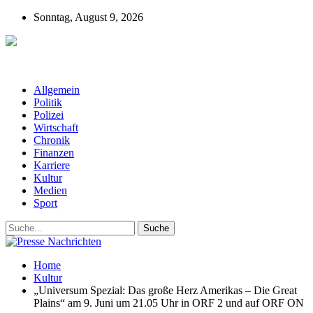
Sonntag, August 9, 2026
Presse-Nachrichten - Nachrichten aus
Deutschland, Österreich und der ganzen Welt aus dem Bereich
Wirtschaft, Politik, Finanzen, Sport und Polizei - immer aktuell
Allgemein
Politik
Polizei
Wirtschaft
Chronik
Finanzen
Karriere
Kultur
Medien
Sport
Home
Kultur
„Universum Spezial: Das große Herz Amerikas – Die Great
Plains“ am 9. Juni um 21.05 Uhr in ORF 2 und auf ORF ON