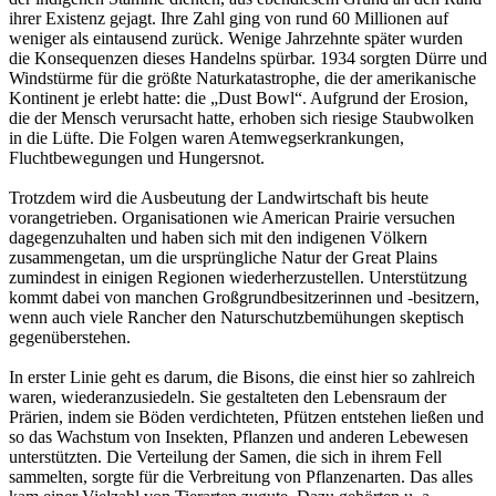
ihrer Existenz gejagt. Ihre Zahl ging von rund 60 Millionen auf
weniger als eintausend zurück. Wenige Jahrzehnte später wurden
die Konsequenzen dieses Handelns spürbar. 1934 sorgten Dürre und
Windstürme für die größte Naturkatastrophe, die der amerikanische
Kontinent je erlebt hatte: die „Dust Bowl“. Aufgrund der Erosion,
die der Mensch verursacht hatte, erhoben sich riesige Staubwolken
in die Lüfte. Die Folgen waren Atemwegserkrankungen,
Fluchtbewegungen und Hungersnot.
Trotzdem wird die Ausbeutung der Landwirtschaft bis heute
vorangetrieben. Organisationen wie American Prairie versuchen
dagegenzuhalten und haben sich mit den indigenen Völkern
zusammengetan, um die ursprüngliche Natur der Great Plains
zumindest in einigen Regionen wiederherzustellen. Unterstützung
kommt dabei von manchen Großgrundbesitzerinnen und -besitzern,
wenn auch viele Rancher den Naturschutzbemühungen skeptisch
gegenüberstehen.
In erster Linie geht es darum, die Bisons, die einst hier so zahlreich
waren, wiederanzusiedeln. Sie gestalteten den Lebensraum der
Prärien, indem sie Böden verdichteten, Pfützen entstehen ließen und
so das Wachstum von Insekten, Pflanzen und anderen Lebewesen
unterstützten. Die Verteilung der Samen, die sich in ihrem Fell
sammelten, sorgte für die Verbreitung von Pflanzenarten. Das alles