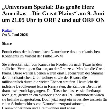
„Universum Spezial: Das große Herz
Amerikas – Die Great Plains“ am 9. Juni
um 21.05 Uhr in ORF 2 und auf ORF ON
Kultur
On
3. Juni 2026
Share
Porträt eines der bedeutendsten Naturräume des amerikanischen
Kontinents im Vorfeld der Fußball-WM
Sie erstrecken sich von Kanada im Norden bis nach Texas in den
südlichen Vereinigten Staaten, an der Grenze zu Mexiko: die Great
Plains. Diese weiten Ebenen waren einst Lebensraum der Stämme
der amerikanischen Ureinwohner sowie der Bisons, die
millionenfach durch die weiten Ebenen streiften. Heute lebt die
indigene Bevölkerung teils in Reservaten, die Zahl der Bisons ist
dramatisch zurückgegangen. Die Tatsache, dass es sie überhaupt
noch gibt, grenzt an ein Wunder: Ende des 19. Jahrhunderts waren
sie beinahe ausgestorben. Doch jetzt sorgt ein neues Bewusstsein für
einen Schulterschluss von Naturschutzorganisationen,
Ureinwohnerinnen und Ureinwohner und sogar