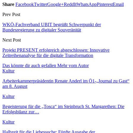
Share
Facebook
Twitter
Google+
ReddIt
WhatsApp
Pinterest
Email
Prev Post
WKÖ-Fachverband UBIT begrüßt Schwerpunkt der
Bundesregierung zu digitaler Souveränität
Next Post
Projekt PRESENT erfolgreich abgeschlossen: Innovative
Zeitreihenanalyse für die digitale Transformation
Das könnte dir auch gefallen
Mehr vom Autor
Kultur
Arbeiterkammerpräsidentin Renate Anderl im Ö1-„Journal zu Gast“
am 8. August
Kultur
Begeisterung für die „Tosca“ im Steinbruch St. Margarethen: Die
Erfolgsbilanz zur…
Kultur
Halbzeit für die Liebessuche: Fünfte Ausgabe der