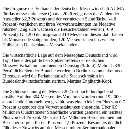
Die Prognose des Verbands der deutschen Messewirtschaft AUMA
für das messestarke erste Quartal 2026 zeigt, dass die Zahlen der
Aussteller (-2,3 Prozent) und der vermieteten Standfläche (-4,6
Prozent) verglichen mit ihren Vorveranstaltungen ins Negative
rutschen. Zugleich wachsen die Besucherzahlen weiter (+0,9
Prozent). Gut 200 der insgesamt 319 Messen in diesem Jahr haben
bis Monatsende stattgefunden, 120 Messen stehen im zweiten
Halbjahr in Deutschlands Messekalender.
Die wirtschaftliche Lage auf dem Messeplatz Deutschland wird
Top-Thema des jährlichen Spitzentreffens der deutschen
Messewirtschaft am kommenden Dienstag (9. Juni). Mehr als 330
Persönlichkeiten der Branche werden in Berlin zusammenkommen.
Ehrengast wird die Parlamentarische Staatssekretärin im
Bundeslandwirtschaftsministerium, Martina Englhardt-Kopf.
Die Schlussrechnung der Messen 2025 ist noch durchgehend
positiv: Auf den 304 Messen des Vorjahres wurden rund 192.000
ausstellende Unternehmen gezählt, was einem leichten Plus von 0,7
Prozent gegenüber den Vorveranstaltungen entspricht. Über 6,9
Millionen Quadratmeter Standfläche wurden gemietet, ein leichtes
Plus von 0,4 Prozent. Mehr als 12,7 Millionen Besucherinnen und
Besucher sorgten für ein Plus von 1,9 Prozent. Besonders deutlich
fällt dieser Zuwachs auf den Messen mit großer internationaler