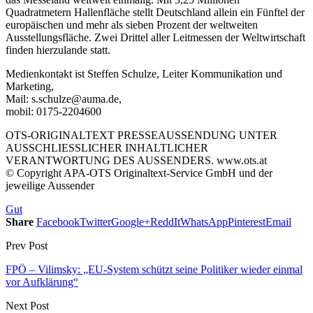
Quadratmetern Hallenfläche stellt Deutschland allein ein Fünftel der
europäischen und mehr als sieben Prozent der weltweiten
Ausstellungsfläche. Zwei Drittel aller Leitmessen der Weltwirtschaft
finden hierzulande statt.
Medienkontakt ist Steffen Schulze, Leiter Kommunikation und
Marketing,
Mail: s.schulze@auma.de,
mobil: 0175-2204600
OTS-ORIGINALTEXT PRESSEAUSSENDUNG UNTER
AUSSCHLIESSLICHER INHALTLICHER
VERANTWORTUNG DES AUSSENDERS. www.ots.at
© Copyright APA-OTS Originaltext-Service GmbH und der
jeweilige Aussender
Gut
Share
Facebook
Twitter
Google+
ReddIt
WhatsApp
Pinterest
Email
Prev Post
FPÖ – Vilimsky: „EU-System schützt seine Politiker wieder einmal
vor Aufklärung“
Next Post