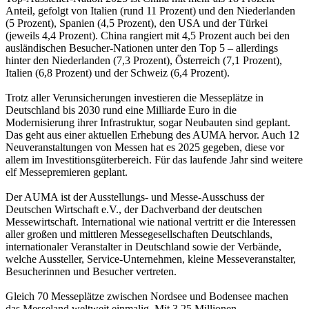
Anteil, gefolgt von Italien (rund 11 Prozent) und den Niederlanden
(5 Prozent), Spanien (4,5 Prozent), den USA und der Türkei
(jeweils 4,4 Prozent). China rangiert mit 4,5 Prozent auch bei den
ausländischen Besucher-Nationen unter den Top 5 – allerdings
hinter den Niederlanden (7,3 Prozent), Österreich (7,1 Prozent),
Italien (6,8 Prozent) und der Schweiz (6,4 Prozent).
Trotz aller Verunsicherungen investieren die Messeplätze in
Deutschland bis 2030 rund eine Milliarde Euro in die
Modernisierung ihrer Infrastruktur, sogar Neubauten sind geplant.
Das geht aus einer aktuellen Erhebung des AUMA hervor. Auch 12
Neuveranstaltungen von Messen hat es 2025 gegeben, diese vor
allem im Investitionsgüterbereich. Für das laufende Jahr sind weitere
elf Messepremieren geplant.
Der AUMA ist der Ausstellungs- und Messe-Ausschuss der
Deutschen Wirtschaft e.V., der Dachverband der deutschen
Messewirtschaft. International wie national vertritt er die Interessen
aller großen und mittleren Messegesellschaften Deutschlands,
internationaler Veranstalter in Deutschland sowie der Verbände,
welche Aussteller, Service-Unternehmen, kleine Messeveranstalter,
Besucherinnen und Besucher vertreten.
Gleich 70 Messeplätze zwischen Nordsee und Bodensee machen
das Messeland weltweit einmalig. Mit 3,25 Millionen