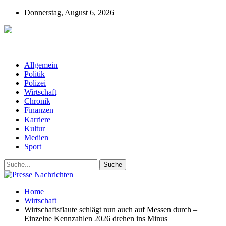
Donnerstag, August 6, 2026
Presse-Nachrichten - Nachrichten aus
Deutschland, Österreich und der ganzen Welt aus dem Bereich
Wirtschaft, Politik, Finanzen, Sport und Polizei - immer aktuell
Allgemein
Politik
Polizei
Wirtschaft
Chronik
Finanzen
Karriere
Kultur
Medien
Sport
Home
Wirtschaft
Wirtschaftsflaute schlägt nun auch auf Messen durch –
Einzelne Kennzahlen 2026 drehen ins Minus