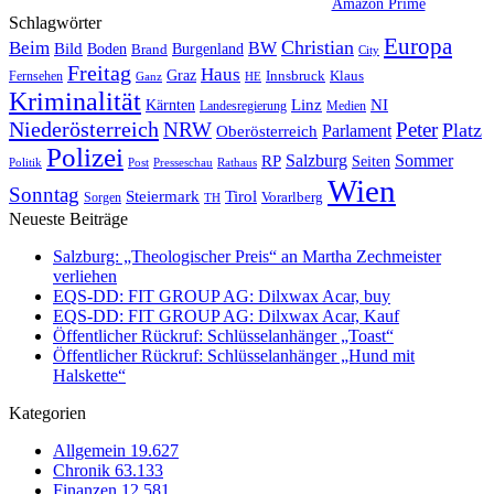
Amazon Prime
Schlagwörter
Europa
Christian
Beim
BW
Bild
Boden
Brand
Burgenland
City
Freitag
Haus
Graz
Fernsehen
Innsbruck
Klaus
Ganz
HE
Kriminalität
NI
Kärnten
Linz
Landesregierung
Medien
Niederösterreich
Peter
NRW
Platz
Oberösterreich
Parlament
Polizei
Sommer
Salzburg
RP
Seiten
Politik
Presseschau
Post
Rathaus
Wien
Sonntag
Steiermark
Tirol
Vorarlberg
Sorgen
TH
Neueste Beiträge
Salzburg: „Theologischer Preis“ an Martha Zechmeister
verliehen
EQS-DD: FIT GROUP AG: Dilxwax Acar, buy
EQS-DD: FIT GROUP AG: Dilxwax Acar, Kauf
Öffentlicher Rückruf: Schlüsselanhänger „Toast“
Öffentlicher Rückruf: Schlüsselanhänger „Hund mit
Halskette“
Kategorien
Allgemein
19.627
Chronik
63.133
Finanzen
12.581