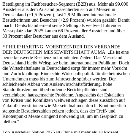
Beteiligung im Fachbesucher-Segment (B2B) aus. Mehr als 99.000
Aussteller aus dem Ausland präsentierten sich auf Messen in
Deutschland (+1,5 Prozent), fast 2,8 Millionen internationale
Besucherinnen und Besucher (+2,9 Prozent) wurden gezählt. Damit
macht Deutschland erneut seine Stellung als weltweit führender
Messeplatz klar: 2025 kamen 66 Prozent aller Aussteller und über
33 Prozent aller Besucher aus dem Ausland.
* PHILIP HARTING, VORSITZENDER DES VERBANDS
DER DEUTSCHEN MESSEWIRTSCHAFT AUMA: „Es ist eine
bemerkenswerte Resilienz in turbulenten Zeiten: Das Messeland
Deutschland bleibt Weltspitze beim internationalen Publikum. Doch
die Wirtschaftsflaute in Deutschland sorgt für immer mehr Vorsicht
und Zurückhaltung. Eine echte Wirtschaftspolitik für die heimischen
Unternehmen muss bis zum Jahresende spürbar werden. Der
schleichende Abbau von Außenwirtschaftsförderung, hohe
Standortkosten und überbordende Berichtspflichten sind
verzichtbare, hausgemachte Probleme. Angesichts der Eskalation
von Krisen und Konflikten weltweit schlagen diese zusätzlich auf
Zukunftsinvestitionen wie Messeteilnahmen durch. Kontinuierlich
steigende Besucherzahlen zeigen jedoch, dass der Treff- und
Knotenpunkt Messe dringend notwendig ist, um im Gespräch zu
bleiben.“
Top-Aussteller-Nation 2025 ist China mit mehr als 18 Prozent