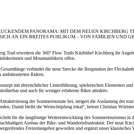
RUCKENDEM PANORAMA: MIT DEM NEUEN KIRCHBERG TR
ICH AN EIN BREITES PUBLIKUM – VON FAMILIEN UND G
g Trail erweitern die 360° Flow Trails Kitzbühel Kirchberg ihr Angebo
tainbikerinnen und Mountainbikern offen.
Gesamtlänge verbindet die neue Strecke die Bergstation der Fleckalmba
h ambitionierten Ridern.
Konzept mit übersichtlicher Linienführung, spielerischen Elementen un
ntrollierbar und auch für weniger erfahrene Biker attraktiv.
Attraktivierung der Sommermonate bei, steigert die Auslastung der touri
 worden. Damit bleibt die Wertschöpfung lokal“, betont Christian Wör
 Schritt für die langfristige Weiterentwicklung des Sommertourismus i
achhaltigen Ausbau der Bike- und Wanderinfrastruktur. Der neue Kirchbe
nsübergreifendes Freizeitangebot geworden und ergänzt unser klassisches 