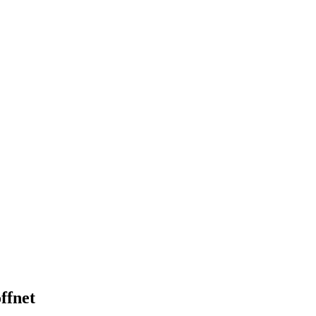
nd, Österreich und der ganzen Welt aus dem Bereich Wirtschaft, Politik
ffnet