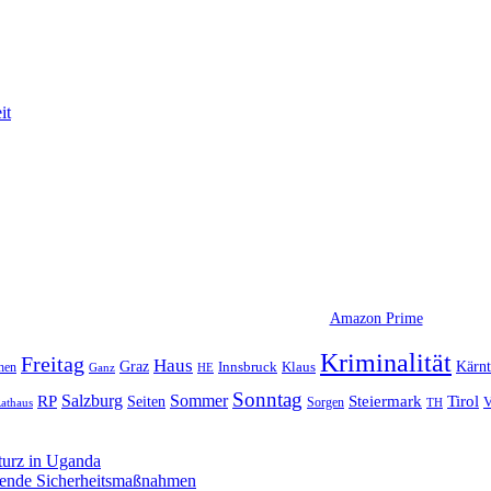
it
Amazon Prime
Kriminalität
Freitag
Haus
Graz
Kärn
hen
Innsbruck
Klaus
Ganz
HE
Sonntag
Sommer
Salzburg
RP
Seiten
Steiermark
Tirol
V
Sorgen
TH
athaus
turz in Uganda
sende Sicherheitsmaßnahmen