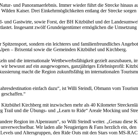
 Natur- und Panoramaerlebnis. Immer wieder führt die Strecke hinaus 
ilden Kaiser. Drei Einkehrmöglichkeiten entlang der Strecke sorgen fü
und Gastwirte, sowie Forst, der BH Kitzbühel und der Landesumweltan
tlastet. Insgesamt zwölf Grundeigentümer ermöglichen die Umsetzung d
der Spitzensport, sondern ein leichteres und familienfreundliches Ang
Alpen – Brixental sowie die Gemeinden Kitzbühel und Kirchberg.
 und die internationale Wettbewerbsfähigkeit gezielt auszubauen, inve
n wir bewusst auf ein ausgewogenes, ganzjähriges Erlebnisprofil: Kitz
ussierung macht die Region zukunftsfähig im internationalen Tourismu
hresdestination einfach dazu“, ist Willi Steindl, Obmann vom Tourism
 geschaffen.“
ails Kitzbühel Kirchberg mit inzwischen mehr als 40 Kilometer Strecke
berg Trail und die Übungs- und „Learn to Ride“ Areale Mocking und St
ndere Region im Alpenraum“, so Willi Steindl weiter. „Genau diese Kom
 unverwechselbar. Wir laden alle Neugierigen & Fans herzlich ein, de
le Levels und Altersgruppen, den Ride Outs mit den Stars vom MS-RAC