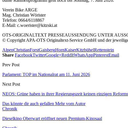
bunte Rahmenprogramm geht noch bis Sonntag, 7. Juni 2026.
Verein Bike ARGE
Mag. Christian Wörister
Telefon: 0664/6118867
E-Mail: c.woerister@kitzski.at
OTS-ORIGINALTEXT PRESSEAUSSENDUNG UNTER AUSSCH
© Copyright APA-OTS Originaltext-Service GmbH und der jeweilig
Alpen
Christian
Forst
Gaisberg
Horn
Kaiser
Kitzbühel
Rettenstein
Share
Facebook
Twitter
Google+
ReddIt
WhatsApp
Pinterest
Email
Prev Post
Parlament: TOP im Nationalrat am 11. Juni 2026
Next Post
NEOS: Grüne haben in ihrer Regierungszeit keinen einzigen Reforms
Das könnte dir auch gefallen
Mehr vom Autor
Chronik
Dieselkino Oberwart eröffnet neuen Premium-Kinosaal