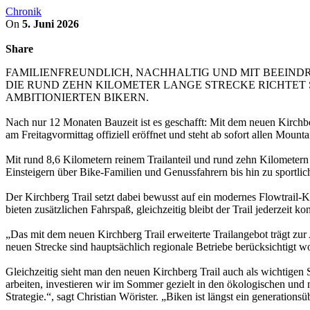
Chronik
On
5. Juni 2026
Share
FAMILIENFREUNDLICH, NACHHALTIG UND MIT BEEIND
DIE RUND ZEHN KILOMETER LANGE STRECKE RICHTET S
AMBITIONIERTEN BIKERN.
Nach nur 12 Monaten Bauzeit ist es geschafft: Mit dem neuen Kirchber
am Freitagvormittag offiziell eröffnet und steht ab sofort allen Moun
Mit rund 8,6 Kilometern reinem Trailanteil und rund zehn Kilometern 
Einsteigern über Bike-Familien und Genussfahrern bis hin zu sportlic
Der Kirchberg Trail setzt dabei bewusst auf ein modernes Flowtrail-
bieten zusätzlichen Fahrspaß, gleichzeitig bleibt der Trail jederzeit ko
„Das mit dem neuen Kirchberg Trail erweiterte Trailangebot trägt zur 
neuen Strecke sind hauptsächlich regionale Betriebe berücksichtigt
Gleichzeitig sieht man den neuen Kirchberg Trail auch als wichtigen
arbeiten, investieren wir im Sommer gezielt in den ökologischen und n
Strategie.“, sagt Christian Wörister. „Biken ist längst ein generatio