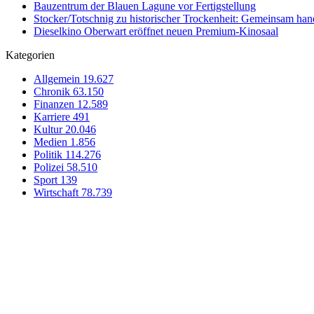
Bauzentrum der Blauen Lagune vor Fertigstellung
Stocker/Totschnig zu historischer Trockenheit: Gemeinsam han
Dieselkino Oberwart eröffnet neuen Premium-Kinosaal
Kategorien
Allgemein
19.627
Chronik
63.150
Finanzen
12.589
Karriere
491
Kultur
20.046
Medien
1.856
Politik
114.276
Polizei
58.510
Sport
139
Wirtschaft
78.739