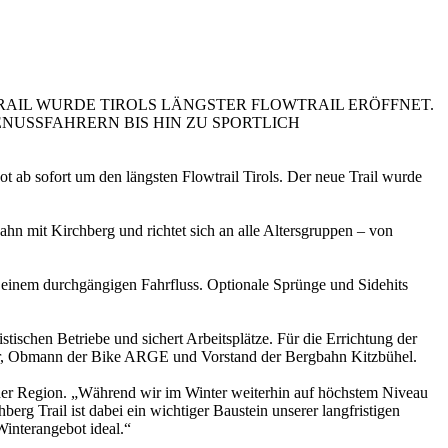
AIL WURDE TIROLS LÄNGSTER FLOWTRAIL ERÖFFNET.
ENUSSFAHRERN BIS HIN ZU SPORTLICH
t ab sofort um den längsten Flowtrail Tirols. Der neue Trail wurde
hn mit Kirchberg und richtet sich an alle Altersgruppen – von
d einem durchgängigen Fahrfluss. Optionale Sprünge und Sidehits
stischen Betriebe und sichert Arbeitsplätze. Für die Errichtung der
ister, Obmann der Bike ARGE und Vorstand der Bergbahn Kitzbühel.
n der Region. „Während wir im Winter weiterhin auf höchstem Niveau
rg Trail ist dabei ein wichtiger Baustein unserer langfristigen
Winterangebot ideal.“