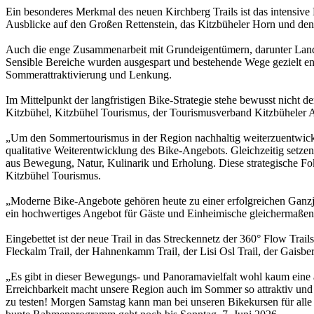
Ein besonderes Merkmal des neuen Kirchberg Trails ist das intensive
Ausblicke auf den Großen Rettenstein, das Kitzbüheler Horn und den W
Auch die enge Zusammenarbeit mit Grundeigentümern, darunter Land- 
Sensible Bereiche wurden ausgespart und bestehende Wege gezielt en
Sommerattraktivierung und Lenkung.
Im Mittelpunkt der langfristigen Bike-Strategie stehe bewusst nicht 
Kitzbühel, Kitzbühel Tourismus, der Tourismusverband Kitzbüheler 
„Um den Sommertourismus in der Region nachhaltig weiterzuentwickeln
qualitative Weiterentwicklung des Bike-Angebots. Gleichzeitig setze
aus Bewegung, Natur, Kulinarik und Erholung. Diese strategische Fok
Kitzbühel Tourismus.
„Moderne Bike-Angebote gehören heute zu einer erfolgreichen Ganzja
ein hochwertiges Angebot für Gäste und Einheimische gleichermaßen
Eingebettet ist der neue Trail in das Streckennetz der 360° Flow Tr
Fleckalm Trail, der Hahnenkamm Trail, der Lisi Osl Trail, der Gais
„Es gibt in dieser Bewegungs- und Panoramavielfalt wohl kaum eine a
Erreichbarkeit macht unsere Region auch im Sommer so attraktiv und
zu testen! Morgen Samstag kann man bei unseren Bikekursen für al