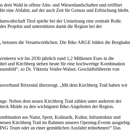
aus dem Wald in offene Alm- und Wiesenlandschaften und eröffnet
r eine Abfahrt, auf der auch Zeit für Genuss und Erfrischung bleibt.
waltschaft Tirol spielte bei der Umsetzung eine zentrale Rolle.
es Projekts und unterstützen damit die Region bei der
ebot, betonen die Verantwortlichen. Die Bike ARGE bilden die Bergbahn
stieren wir bis 2030 jährlich rund 1,2 Millionen Euro in die
bühel und Kirchberg stehen heute für eine hochwertige Kombination
sumfeld“, so Dr. Viktoria Veider-Walser, Geschäftsführerin von
usverband Brixental überzeugt. „Mit dem Kirchberg Trail haben wir
nlänge. Neben dem neuen Kirchberg Trail zählen unter anderem der
reiteck Mulde zu den wichtigsten Bike-Angeboten der Region.
bination aus Natur, Sport, Kulinarik, Kultur, Infrastruktur und
n neuen Kirchberg Trail im Rahmen unseres Opening-Events ausgiebig
ING Team oder an einer gemütlichen Ausfahrt teilnehmen!“ Das