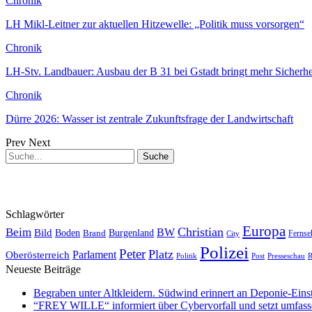
Chronik
LH Mikl-Leitner zur aktuellen Hitzewelle: „Politik muss vorsorgen“
Chronik
LH-Stv. Landbauer: Ausbau der B 31 bei Gstadt bringt mehr Sicherhe
Chronik
Dürre 2026: Wasser ist zentrale Zukunftsfrage der Landwirtschaft
Prev
Next
Schlagwörter
Europa
Christian
Beim
BW
Bild
Boden
Brand
Burgenland
Fernse
City
Polizei
Peter
Platz
Oberösterreich
Parlament
Politik
Presseschau
Post
R
Neueste Beiträge
Begraben unter Altkleidern. Südwind erinnert an Deponie-Eins
“FREY WILLE“ informiert über Cybervorfall und setzt umfas