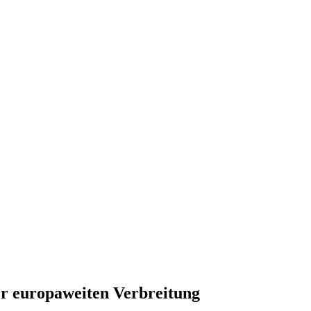
, Finanzen, Sport und Polizei - immer aktuell
r europaweiten Verbreitung