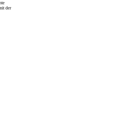
hte
it der