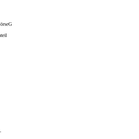
BörseG
teil
.