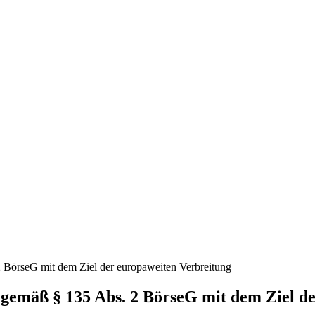
nd, Österreich und der ganzen Welt aus dem Bereich Wirtschaft, Politik
BörseG mit dem Ziel der europaweiten Verbreitung
emäß § 135 Abs. 2 BörseG mit dem Ziel de