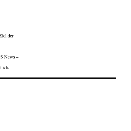
iel der
EQS News –
tlich.
════════════════════════════════════