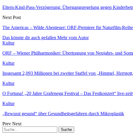
Eltern-Kind-Pass-Verzögerung: Übergangsregelung gegen Kinderbetr
Next Post
The Americas – Wilde Abenteuer: ORF-Premiere für Naturfilm-Reih
Das könnte dir auch gefallen
Mehr vom Autor
Kultur
ORF – Wiener Philharmoniker: Übertragung von Neujahrs- und Som
Kultur
Insgesamt 2,093 Millionen bei zweiter Staffel von „Himmel, Herrgot
Kultur
O Fortuna! „20 Jahre Grafenegg Festival – Das Festkonzert“ live-zei
Kultur
„Bewusst gesund“ über Gesundheitsgefahren durch Mikroplastik
Prev
Next