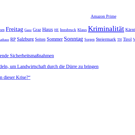
Amazon Prime
Kriminalität
Freitag
Haus
Graz
Kärn
hen
Innsbruck
Klaus
Ganz
HE
Sonntag
Sommer
Salzburg
RP
Seiten
Steiermark
Tirol
V
Sorgen
TH
athaus
sende Sicherheitsmaßnahmen
deln, um Landwirtschaft durch die Dürre zu bringen
n dieser Krise?“