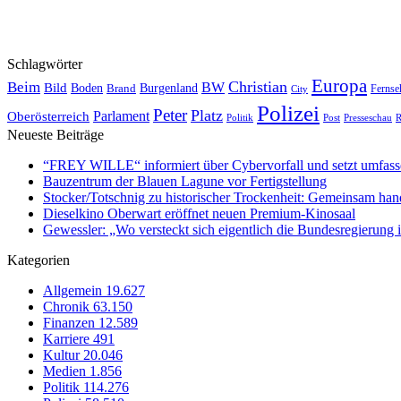
Schlagwörter
Europa
Christian
Beim
BW
Bild
Boden
Brand
Burgenland
Fernse
City
Polizei
Peter
Platz
Oberösterreich
Parlament
Politik
Presseschau
Post
R
Neueste Beiträge
“FREY WILLE“ informiert über Cybervorfall und setzt umfas
Bauzentrum der Blauen Lagune vor Fertigstellung
Stocker/Totschnig zu historischer Trockenheit: Gemeinsam han
Dieselkino Oberwart eröffnet neuen Premium-Kinosaal
Gewessler: „Wo versteckt sich eigentlich die Bundesregierung i
Kategorien
Allgemein
19.627
Chronik
63.150
Finanzen
12.589
Karriere
491
Kultur
20.046
Medien
1.856
Politik
114.276