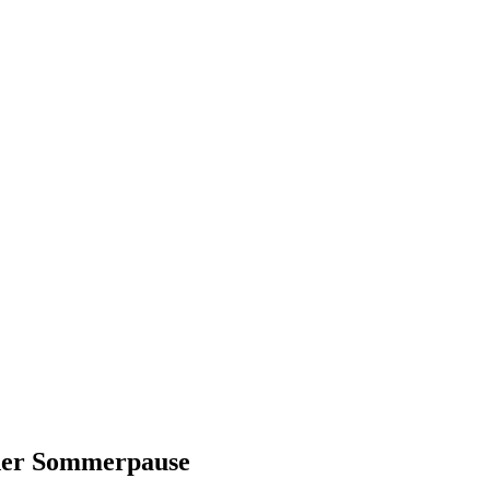
nd, Österreich und der ganzen Welt aus dem Bereich Wirtschaft, Politik
 der Sommerpause