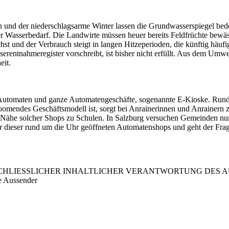
 und der niederschlagsarme Winter lassen die Grundwasserspiegel bede
er Wasserbedarf. Die Landwirte müssen heuer bereits Feldfrüchte bewäs
hst und der Verbrauch steigt in langen Hitzeperioden, die künftig hä
erentnahmeregister vorschreibt, ist bisher nicht erfüllt. Aus dem Umwe
eit.
 Automaten und ganze Automatengeschäfte, sogenannte E-Kioske. Run
boomendes Geschäftsmodell ist, sorgt bei Anrainerinnen und Anrainern
ie Nähe solcher Shops zu Schulen. In Salzburg versuchen Gemeinden nu
rter dieser rund um die Uhr geöffneten Automatenshops und geht der Fr
LIESSLICHER INHALTLICHER VERANTWORTUNG DES AUS
e Aussender