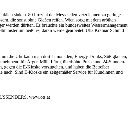
nklich sinken. 80 Prozent der Messstellen verzeichnen zu geringe
sern, die sonst ohne Gießen reifen. Wien sorgt mit dem größten
ufiger werden dürften. Es bräuchte ein bundesweites Wassermanagement
ltministerium heißt es, daran werde gearbeitet. Ulla Kramar-Schmid
d um die Uhr kann man dort Limonaden, Energy-Drinks, Süßigkeiten,
 zunehmend für Ärger. Müll, Lärm, überhöhte Preise und 24-Stunden-
n, gegen die E-Kioske vorzugehen, und haben die Betreiber
age nach: Sind E-Kioske ein zeitgemäßer Service für Kundinnen und
SENDERS. www.ots.at