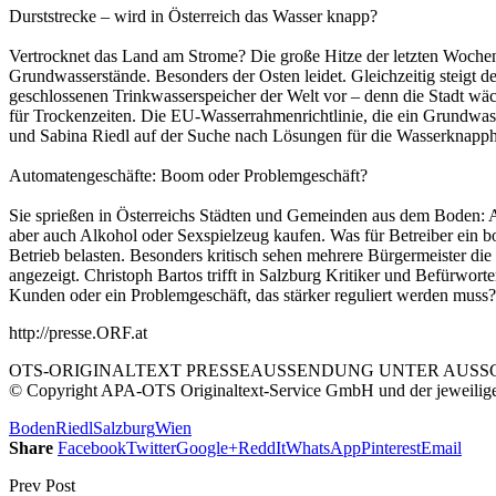
Durststrecke – wird in Österreich das Wasser knapp?
Vertrocknet das Land am Strome? Die große Hitze der letzten Wochen
Grundwasserstände. Besonders der Osten leidet. Gleichzeitig steigt d
geschlossenen Trinkwasserspeicher der Welt vor – denn die Stadt wäc
für Trockenzeiten. Die EU-Wasserrahmenrichtlinie, die ein Grundwass
und Sabina Riedl auf der Suche nach Lösungen für die Wasserknapph
Automatengeschäfte: Boom oder Problemgeschäft?
Sie sprießen in Österreichs Städten und Gemeinden aus dem Boden:
aber auch Alkohol oder Sexspielzeug kaufen. Was für Betreiber ein 
Betrieb belasten. Besonders kritisch sehen mehrere Bürgermeister d
angezeigt. Christoph Bartos trifft in Salzburg Kritiker und Befürwo
Kunden oder ein Problemgeschäft, das stärker reguliert werden muss?
http://presse.ORF.at
OTS-ORIGINALTEXT PRESSEAUSSENDUNG UNTER AUSSCH
© Copyright APA-OTS Originaltext-Service GmbH und der jeweilig
Boden
Riedl
Salzburg
Wien
Share
Facebook
Twitter
Google+
ReddIt
WhatsApp
Pinterest
Email
Prev Post