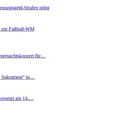
euungsgeld-Strafen nötig
e zur Fußball-WM
mernachtskonzert für…
t, Sakrament“ in…
tversetzt am 14.…