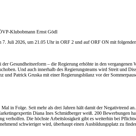
: ÖVP-Klubobmann Ernst Gödl
em 7. Juli 2026, um 21.05 Uhr in ORF 2 und auf ORF ON mit folgend
 bei der Gesundheitsreform – die Regierung erhöhte in den vergangenen
schoben. Und auch innerhalb des Regierungsteams wird Streit und Disse
nz und Patrick Gruska mit einer Regierungsbilanz vor der Sommerpaus
. Mal in Folge. Seit mehr als drei Jahren hält damit der Negativtrend 
e Marketingexpertin Diana Ines Schmidberger weiß. 200 Bewerbungen hat
g verholfen. Die höchste Arbeitslosigkeit gibt es weiterhin bei Pflic
nehmend schwieriger wird, überhaupt einen Ausbildungsplatz zu finde