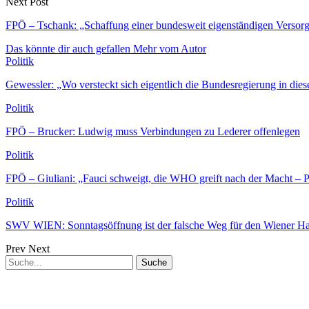
Next Post
FPÖ – Tschank: „Schaffung einer bundesweit eigenständigen Versorgu
Das könnte dir auch gefallen
Mehr vom Autor
Politik
Gewessler: „Wo versteckt sich eigentlich die Bundesregierung in dies
Politik
FPÖ – Brucker: Ludwig muss Verbindungen zu Lederer offenlegen
Politik
FPÖ – Giuliani: „Fauci schweigt, die WHO greift nach der Macht –
Politik
SWV WIEN: Sonntagsöffnung ist der falsche Weg für den Wiener H
Prev
Next