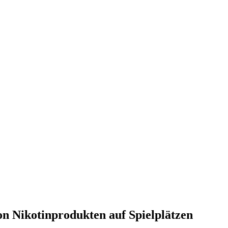
, Finanzen, Sport und Polizei - immer aktuell
on Nikotinprodukten auf Spielplätzen