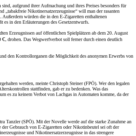
 sind, aufgrund ihrer Aufmachung und ihres Preises besonders für
 „tabakfreie Nikotinersatzerzeugnisse“ will man der rasanten
n. Außerdem würden die in den E-Zigaretten enthaltenen
ßt es in den Erläuterungen des Gesetzentwurfs.
ten Erzeugnissen auf öffentlichen Spielplätzen ab dem 20. August
Ꞓ, drohen. Das Wegwerfverbot soll ferner durch einen deutlich
t und den Kontrollorganen die Möglichkeit des anonymen Erwerbs von
ergehalten werden, meinte Christoph Steiner (FPÖ). Wer den legalen
terskontrollen stattfinden, gab er zu bedenken. Was das
 warum es zu keinem Verbot von Lachgas in Automaten komme, da der
etra Tanzler (SPÖ). Mit der Novelle werde auf die starke Zunahme an
der Gebrauch von E-Zigaretten oder Nikotinbeutel sei oft der
nerzeugnisse und Nikotinersatzerzeugnisse in das strengere