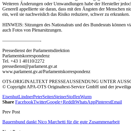
Weiteren Änderungen oder Umwandlungen habe der Hersteller jedoch 
Generell appellierte sie daran, dass mit den Ängsten der Menschen 
ein, weil sie nachweislich das Risiko reduziere, schwer zu erkranken.
HINWEIS: Sitzungen des Nationalrats und des Bundesrats können via
auch Fotos von Plenarsitzungen.
————————-
Pressedienst der Parlamentsdirektion
Parlamentskorrespondenz
Tel. +43 1 40110/2272
pressedienst@parlament.gv.at
www.parlament.gv.at/Parlamentskorrespondenz
OTS-ORIGINALTEXT PRESSEAUSSENDUNG UNTER AUSSCH
© Copyright APA-OTS Originaltext-Service GmbH und der jeweilig
Eisenhut
Lindner
Peter
Seiten
Steiner
Stoffen
Wurm
Share
Facebook
Twitter
Google+
ReddIt
WhatsApp
Pinterest
Email
Prev Post
Bauernbund dankt Nico Marchetti für die gute Zusammenarbeit