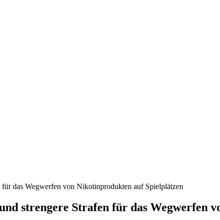
nd, Österreich und der ganzen Welt aus dem Bereich Wirtschaft, Politik
n für das Wegwerfen von Nikotinprodukten auf Spielplätzen
 und strengere Strafen für das Wegwerfen v