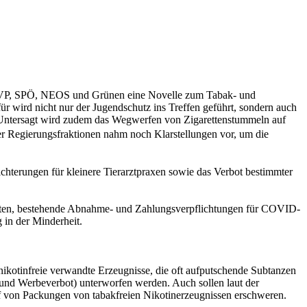
on ÖVP, SPÖ, NEOS und Grünen eine Novelle zum Tabak- und
ür wird nicht nur der Jugendschutz ins Treffen geführt, sondern auch
n. Untersagt wird zudem das Wegwerfen von Zigarettenstummeln auf
der Regierungsfraktionen nahm noch Klarstellungen vor, um die
hterungen für kleinere Tierarztpraxen sowie das Verbot bestimmter
ochten, bestehende Abnahme- und Zahlungsverpflichtungen für COVID-
 in der Minderheit.
nikotinfreie verwandte Erzeugnisse, die oft aufputschende Subtanzen
 und Werbeverbot) unterworfen werden. Auch sollen laut der
f von Packungen von tabakfreien Nikotinerzeugnissen erschweren.