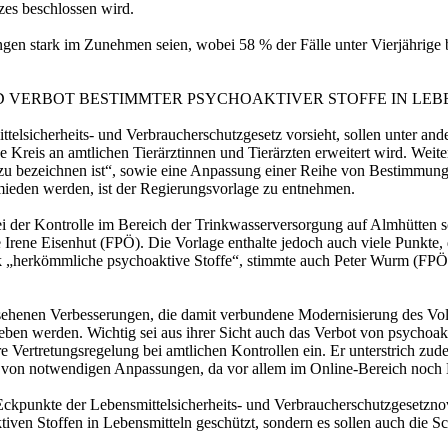
zes beschlossen wird.
gen stark im Zunehmen seien, wobei 58 % der Fälle unter Vierjährige b
 VERBOT BESTIMMTER PSYCHOAKTIVER STOFFE IN LEB
elsicherheits- und Verbraucherschutzgesetz vorsieht, sollen unter and
 Kreis an amtlichen Tierärztinnen und Tierärzten erweitert wird. Wei
zu bezeichnen ist“, sowie eine Anpassung einer Reihe von Bestimmunge
mieden werden, ist der Regierungsvorlage zu entnehmen.
bei der Kontrolle im Bereich der Trinkwasserversorgung auf Almhütten 
rene Eisenhut (FPÖ). Die Vorlage enthalte jedoch auch viele Punkte, di
ruck „herkömmliche psychoaktive Stoffe“, stimmte auch Peter Wurm (FPÖ
sehenen Verbesserungen, die damit verbundene Modernisierung des Vol
ieben werden. Wichtig sei aus ihrer Sicht auch das Verbot von psychoa
e Vertretungsregelung bei amtlichen Kontrollen ein. Er unterstrich zu
 von notwendigen Anpassungen, da vor allem im Online-Bereich noch 
 Eckpunkte der Lebensmittelsicherheits- und Verbraucherschutzgesetz
n Stoffen in Lebensmitteln geschützt, sondern es sollen auch die Sch