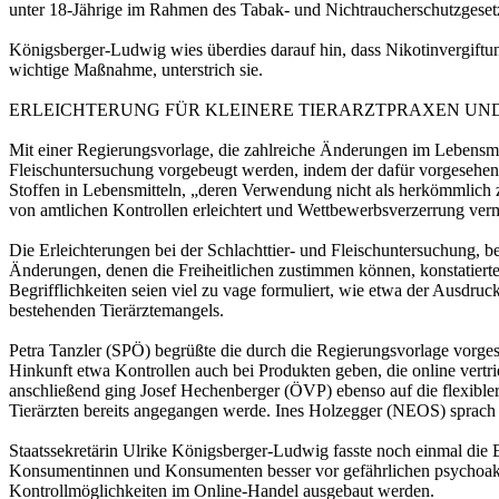
unter 18-Jährige im Rahmen des Tabak- und Nichtraucherschutzgeset
Königsberger-Ludwig wies überdies darauf hin, dass Nikotinvergiftun
wichtige Maßnahme, unterstrich sie.
ERLEICHTERUNG FÜR KLEINERE TIERARZTPRAXEN UND
Mit einer Regierungsvorlage, die zahlreiche Änderungen im Lebensmitt
Fleischuntersuchung vorgebeugt werden, indem der dafür vorgesehene
Stoffen in Lebensmitteln, „deren Verwendung nicht als herkömmlich 
von amtlichen Kontrollen erleichtert und Wettbewerbsverzerrung ver
Die Erleichterungen bei der Schlachttier- und Fleischuntersuchung, 
Änderungen, denen die Freiheitlichen zustimmen können, konstatierte I
Begrifflichkeiten seien viel zu vage formuliert, wie etwa der Ausd
bestehenden Tierärztemangels.
Petra Tanzler (SPÖ) begrüßte die durch die Regierungsvorlage vorge
Hinkunft etwa Kontrollen auch bei Produkten geben, die online vertr
anschließend ging Josef Hechenberger (ÖVP) ebenso auf die flexibler
Tierärzten bereits angegangen werde. Ines Holzegger (NEOS) sprach
Staatssekretärin Ulrike Königsberger-Ludwig fasste noch einmal die
Konsumentinnen und Konsumenten besser vor gefährlichen psychoaktive
Kontrollmöglichkeiten im Online-Handel ausgebaut werden.