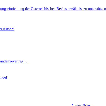
ngseinrichtung der Österreichischen Rechtsanwälte ist zu unterstützen
er Krise?“
 Pandemievertrag…
andel
Amazon Prime