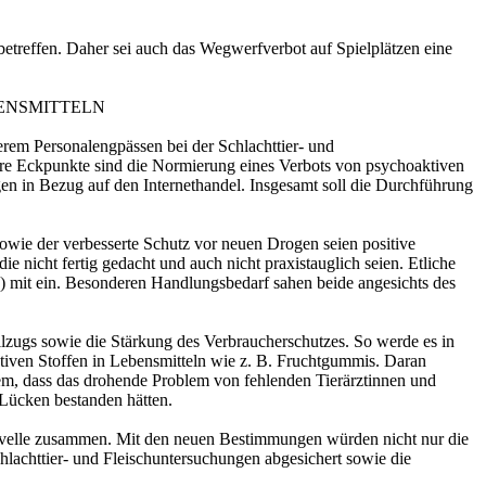
etreffen. Daher sei auch das Wegwerfverbot auf Spielplätzen eine
ENSMITTELN
erem Personalengpässen bei der Schlachttier- und
tere Eckpunkte sind die Normierung eines Verbots von psychoaktiven
n in Bezug auf den Internethandel. Insgesamt soll die Durchführung
sowie der verbesserte Schutz vor neuen Drogen seien positive
e nicht fertig gedacht und auch nicht praxistauglich seien. Etliche
) mit ein. Besonderen Handlungsbedarf sahen beide angesichts des
lzugs sowie die Stärkung des Verbraucherschutzes. So werde es in
ktiven Stoffen in Lebensmitteln wie z. B. Fruchtgummis. Daran
dem, dass das drohende Problem von fehlenden Tierärztinnen und
Lücken bestanden hätten.
novelle zusammen. Mit den neuen Bestimmungen würden nicht nur die
lachttier- und Fleischuntersuchungen abgesichert sowie die