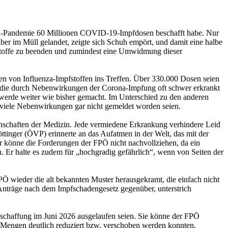
ona-Pandemie 60 Millionen COVID-19-Impfdosen beschafft habe. Nur
ber im Müll gelandet, zeigte sich Schuh empört, und damit eine halbe
stoffe zu beenden und zumindest eine Umwidmung dieser
en von Influenza-Impfstoffen ins Treffen. Über 330.000 Dosen seien
t, die durch Nebenwirkungen der Corona-Impfung oft schwer erkrankt
 werde weiter wie bisher gemacht. Im Unterschied zu den anderen
viele Nebenwirkungen gar nicht gemeldet worden seien.
nschaften der Medizin. Jede vermiedene Erkrankung verhindere Leid
öttinger (ÖVP) erinnerte an das Aufatmen in der Welt, das mit der
 könne die Forderungen der FPÖ nicht nachvollziehen, da ein
n. Er halte es zudem für „hochgradig gefährlich“, wenn von Seiten der
PÖ wieder die alt bekannten Muster herausgekramt, die einfach nicht
nträge nach dem Impfschadengesetz gegenüber, unterstrich
eschaffung im Juni 2026 ausgelaufen seien. Sie könne der FPÖ
e Mengen deutlich reduziert bzw. verschoben werden konnten.