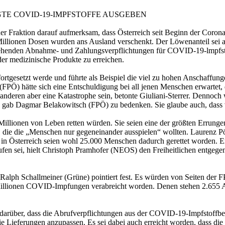
GTE COVID-19-IMPFSTOFFE AUSGEBEN
er Fraktion darauf aufmerksam, dass Österreich seit Beginn der Cor
 Millionen Dosen wurden ans Ausland verschenkt. Der Löwenanteil sei a
 bestehenden Abnahme- und Zahlungsverpflichtungen für COVID-19-lmpf
oder medizinische Produkte zu erreichen.
tgesetzt werde und führte als Beispiel die viel zu hohen Anschaffung
(FPÖ) hätte sich eine Entschuldigung bei all jenen Menschen erwarte
anderen aber eine Katastrophe sein, betonte Giuliani-Sterrer. Dennoch
 gab Dagmar Belakowitsch (FPÖ) zu bedenken. Sie glaube auch, dass 
illionen von Leben retten würden. Sie seien eine der größten Errunge
us, die die „Menschen nur gegeneinander ausspielen“ wollten. Laurenz P
in Österreich seien wohl 25.000 Menschen dadurch gerettet worden. Er
laufen sei, hielt Christoph Pramhofer (NEOS) den Freiheitlichen entgege
Ralph Schallmeiner (Grüne) pointiert fest. Es würden von Seiten der F
 Millionen COVID-Impfungen verabreicht worden. Denen stehen 2.655 A
 darüber, dass die Abrufverpflichtungen aus der COVID-19-Impfstoffb
e Lieferungen anzupassen. Es sei dabei auch erreicht worden, dass di