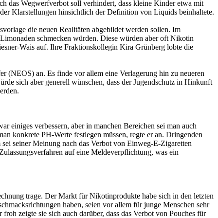
h das Wegwerfverbot soll verhindert, dass kleine Kinder etwa mit
Klarstellungen hinsichtlich der Definition von Liquids beinhaltete.
vorlage die neuen Realitäten abgebildet werden sollen. Im
der Limonaden schmecken würden. Diese würden aber oft Nikotin
sner-Wais auf. Ihre Fraktionskollegin Kira Grünberg lobte die
r (NEOS) an. Es finde vor allem eine Verlagerung hin zu neueren
ürde sich aber generell wünschen, dass der Jugendschutz in Hinkunft
erden.
war einiges verbessern, aber in manchen Bereichen sei man auch
e man konkrete PH-Werte festlegen müssen, regte er an. Dringenden
 sei seiner Meinung nach das Verbot von Einweg-E-Zigaretten
Zulassungsverfahren auf eine Meldeverpflichtung, was ein
chnung trage. Der Markt für Nikotinprodukte habe sich in den letzten
Geschmacksrichtungen haben, seien vor allem für junge Menschen sehr
froh zeigte sie sich auch darüber, dass das Verbot von Pouches für