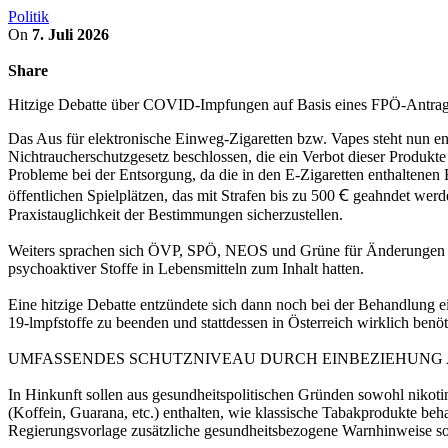
Politik
On
7. Juli 2026
Share
Hitzige Debatte über COVID-Impfungen auf Basis eines FPÖ-Antra
Das Aus für elektronische Einweg-Zigaretten bzw. Vapes steht nun 
Nichtraucherschutzgesetz beschlossen, die ein Verbot dieser Produkte
Probleme bei der Entsorgung, da die in den E-Zigaretten enthaltene
öffentlichen Spielplätzen, das mit Strafen bis zu 500 Ꞓ geahndet we
Praxistauglichkeit der Bestimmungen sicherzustellen.
Weiters sprachen sich ÖVP, SPÖ, NEOS und Grüne für Änderungen im L
psychoaktiver Stoffe in Lebensmitteln zum Inhalt hatten.
Eine hitzige Debatte entzündete sich dann noch bei der Behandlung 
19-lmpfstoffe zu beenden und stattdessen in Österreich wirklich benöt
UMFASSENDES SCHUTZNIVEAU DURCH EINBEZIEHUNG 
In Hinkunft sollen aus gesundheitspolitischen Gründen sowohl nikotin
(Koffein, Guarana, etc.) enthalten, wie klassische Tabakprodukte b
Regierungsvorlage zusätzliche gesundheitsbezogene Warnhinweise so