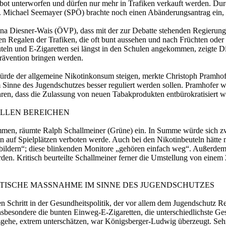
t unterworfen und dürfen nur mehr in Trafiken verkauft werden. Durc
Michael Seemayer (SPÖ) brachte noch einen Abänderungsantrag ein, der 
na Diesner-Wais (ÖVP), dass mit der zur Debatte stehenden Regierungs
 den Regalen der Trafiken, die oft bunt aussehen und nach Früchten o
eln und E-Zigaretten sei längst in den Schulen angekommen, zeigte Die
Prävention bringen werden.
ürde der allgemeine Nikotinkonsum steigen, merkte Christoph Pramhofe
Sinne des Jugendschutzes besser reguliert werden sollen. Pramhofer w
ren, dass die Zulassung von neuen Tabakprodukten entbürokratisiert w
ALLEN BEREICHEN
timmen, räumte Ralph Schallmeiner (Grüne) ein. In Summe würde sich z
hen auf Spielplätzen verboten werde. Auch bei den Nikotinbeuteln hätt
bildern“; diese blinkenden Monitore „gehören einfach weg“. Außerdem
en. Kritisch beurteilte Schallmeiner ferner die Umstellung von einem 
TISCHE MASSNAHME IM SINNE DES JUGENDSCHUTZES
 Schritt in der Gesundheitspolitik, der vor allem dem Jugendschutz Re
 Insbesondere die bunten Einweg-E-Zigaretten, die unterschiedlichste 
sgehe, extrem unterschätzen, war Königsberger-Ludwig überzeugt. Sehr 