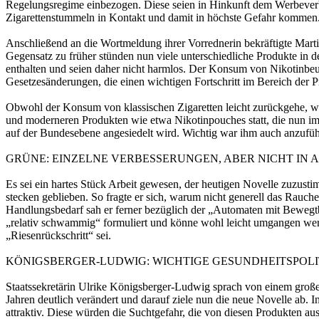
Regelungsregime einbezogen. Diese seien in Hinkunft dem Werbeverbo
Zigarettenstummeln in Kontakt und damit in höchste Gefahr kommen. 
Anschließend an die Wortmeldung ihrer Vorrednerin bekräftigte Marti
Gegensatz zu früher stünden nun viele unterschiedliche Produkte in
enthalten und seien daher nicht harmlos. Der Konsum von Nikotinbeut
Gesetzesänderungen, die einen wichtigen Fortschritt im Bereich der 
Obwohl der Konsum von klassischen Zigaretten leicht zurückgehe, w
und moderneren Produkten wie etwa Nikotinpouches statt, die nun im 
auf der Bundesebene angesiedelt wird. Wichtig war ihm auch anzufüh
GRÜNE: EINZELNE VERBESSERUNGEN, ABER NICHT IN 
Es sei ein hartes Stück Arbeit gewesen, der heutigen Novelle zuzus
stecken geblieben. So fragte er sich, warum nicht generell das Rauc
Handlungsbedarf sah er ferner bezüglich der „Automaten mit Bewegt
„relativ schwammig“ formuliert und könne wohl leicht umgangen werd
„Riesenrückschritt“ sei.
KÖNIGSBERGER-LUDWIG: WICHTIGE GESUNDHEITSPOLI
Staatssekretärin Ulrike Königsberger-Ludwig sprach von einem großen
Jahren deutlich verändert und darauf ziele nun die neue Novelle ab.
attraktiv. Diese würden die Suchtgefahr, die von diesen Produkten au