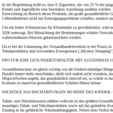
In der Begründung heißt es, dass E-Zigaretten, die von 25 % der jun
Kinder und Jugendliche eine besondere Anziehung ausüben würden. Mi
Entwicklung im Bereich dieser Produkte, die große gesundheitliche 
Lithiumbatterien nicht nur Entsorgungsprobleme schaffen, sondern au
Um ein hohes Schutzniveau für Kleinkinder zu gewährleisten, wird 
2026 untersagt. Bei Missachtung der Bestimmungen würden Verwaltung
wahrnehmbaren Hinweis gekennzeichnet werden.
Da es bei der Umsetzung des Versandhandelsverbots in der Praxis z
Tabakprodukten und verwandten Erzeugnissen („Mystery Shopping“)
FPÖ FÜR EINE GESUNDHEITSPOLITIK MIT AUGENMASS
Gesundheitsschutz sei gleich wichtig wie die Freiheit mündiger Bürg
Handel immer mehr einschränke, dürfe sich zudem nicht wundern, dass
Wegwerfverbot angeht, das grundsätzlich sinnvoll sei, so würde es h
Konsum zu massiven gesundheitlichen Schäden führen könne.
WICHTIGE NACHSCHÄRFUNGEN IM SINNE DES KINDER-
Tabak- und Nikotinkonsum zählten weltweit zu den größten Gesundheit
neuartigen Tabak- und Nikotinprodukten sowie auf das geänderte Kons
Einstieg in die gefährliche Nikotinabhängigkeit. Neben dem Verbot d