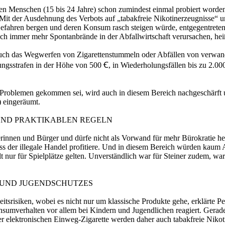
gen Menschen (15 bis 24 Jahre) schon zumindest einmal probiert worden
t der Ausdehnung des Verbots auf „tabakfreie Nikotinerzeugnisse“ und
Gefahren bergen und deren Konsum rasch steigen würde, entgegentrete
ch immer mehr Spontanbrände in der Abfallwirtschaft verursachen, hei
auch das Wegwerfen von Zigarettenstummeln oder Abfällen von verwand
sstrafen in der Höhe von 500 Ꞓ, in Wiederholungsfällen bis zu 2.000 
u Problemen gekommen sei, wird auch in diesem Bereich nachgeschärf
 eingeräumt.
 UND PRAKTIKABLEN REGELN
erinnen und Bürger und dürfe nicht als Vorwand für mehr Bürokratie h
 der illegale Handel profitiere. Und in diesem Bereich würden kaum Al
alt nur für Spielplätze gelten. Unverständlich war für Steiner zudem,
 UND JUGENDSCHUTZES
srisiken, wobei es nicht nur um klassische Produkte gehe, erklärte P
umverhalten vor allem bei Kindern und Jugendlichen reagiert. Gerade 
er elektronischen Einweg-Zigarette werden daher auch tabakfreie Nikoti