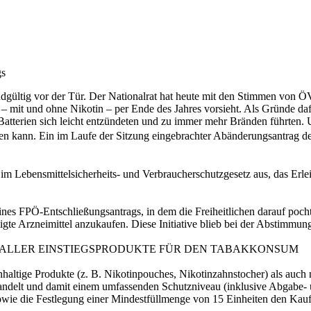
gs
endgültig vor der Tür. Der Nationalrat hat heute mit den Stimmen v
 – mit und ohne Nikotin – per Ende des Jahres vorsieht. Als Gründe daf
n Batterien sich leicht entzündeten und zu immer mehr Bränden führte
rden kann. Ein im Laufe der Sitzung eingebrachter Abänderungsantrag 
ebensmittelsicherheits- und Verbraucherschutzgesetz aus, das Erleic
eines FPÖ-Entschließungsantrags, in dem die Freiheitlichen darauf p
igte Arzneimittel anzukaufen. Diese Initiative blieb bei der Abstimmung
ALLER EINSTIEGSPRODUKTE FÜR DEN TABAKKONSUM
haltige Produkte (z. B. Nikotinpouches, Nikotinzahnstocher) als auch 
ehandelt und damit einem umfassenden Schutzniveau (inklusive Abgabe-
wie die Festlegung einer Mindestfüllmenge von 15 Einheiten den Kau