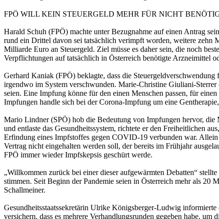
FPÖ WILL KEIN STEUERGELD MEHR FÜR NICHT BENÖTI
Harald Schuh (FPÖ) machte unter Bezugnahme auf einen Antrag sein
rund ein Drittel davon sei tatsächlich verimpft worden, weitere zehn
Milliarde Euro an Steuergeld. Ziel müsse es daher sein, die noch
Verpflichtungen auf tatsächlich in Österreich benötigte Arzneimittel 
Gerhard Kaniak (FPÖ) beklagte, dass die Steuergeldverschwendung for
irgendwo im System verschwunden. Marie-Christine Giuliani-Sterrer 
seien. Eine Impfung könne für den einen Menschen passen, für einen 
Impfungen handle sich bei der Corona-Impfung um eine Gentherapie,
Mario Lindner (SPÖ) hob die Bedeutung von Impfungen hervor, die M
und entlaste das Gesundheitssystem, richtete er den Freiheitlichen a
Erfindung eines Impfstoffes gegen COVID-19 verbunden war. Allein 
Vertrag nicht eingehalten werden soll, der bereits im Frühjahr ausge
FPÖ immer wieder Impfskepsis geschürt werde.
„Willkommen zurück bei einer dieser aufgewärmten Debatten“ stellte 
stimmen. Seit Beginn der Pandemie seien in Österreich mehr als 20
Schallmeiner.
Gesundheitsstaatssekretärin Ulrike Königsberger-Ludwig informierte
versichern, dass es mehrere Verhandlungsrunden gegeben habe, um di